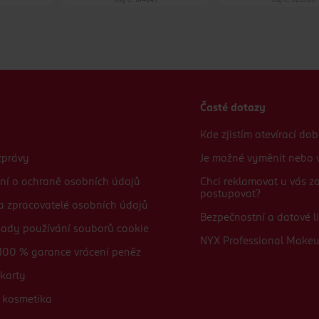
0
Obj. č.: 164245
Obj. č.: 923989
Časté dotazy
Kde zjistím otevírací do
zprávy
Je možné vyměnit nebo v
ní o ochraně osobních údajů
Chci reklamovat u vás 
postupovat?
 a zpracovatelé osobních údajů
Bezpečnostní a datové li
sady používání souborů cookie
NYX Professional Make
100 % garance vrácení peněz
karty
 kosmetika