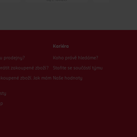
Obj. č.: 1044249
Obj. č.: 1307795
Kariéra
bu prodejny?
Koho právě hledáme?
rátit zakoupené zboží?
Staňte se součástí týmu
zakoupené zboží. Jak mám
Naše hodnoty
sty
up