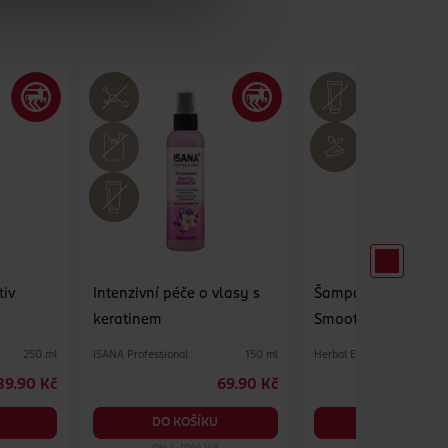
tiv
Intenzivní péče o vlasy s
Šampon Chamomil
keratinem
Smooth & Shine
ISANA Professional
Herbal Essences
250 ml
150 ml
39.90 Kč
69.90 Kč
DO KOŠÍKU
DO KOŠÍKU