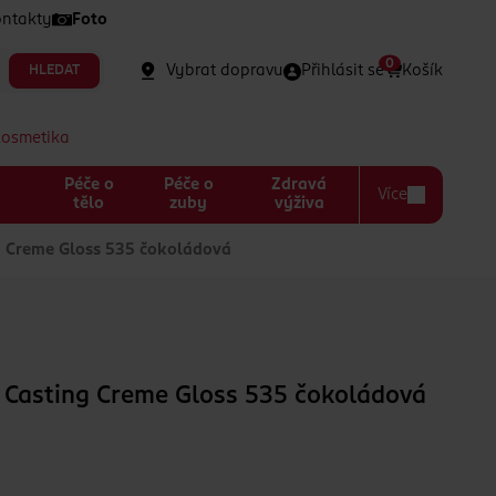
ntakty
Foto
0
Vybrat dopravu
Přihlásit se
Košík
HLEDAT
kosmetika
Péče o
Péče o
Zdravá
Více
a
tělo
zuby
výživa
g Creme Gloss 535 čokoládová
 Casting Creme Gloss 535 čokoládová