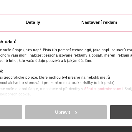
Creme Gloss 635
Creme Gloss 316 
a
čokoládový bonbon
fialová
L'Oréal
L'Oréal
1 ks
1 ks
144 Kč
144 Kč
Detaily
Nastavení reklam
U
DO KOŠÍKU
DO KOŠÍKU
3
Obj. č.: 597548
Obj. č.: 819244
ch údajů
vaše údaje (jako např. číslo IP) pomocí technologií, jako např. souborů coo
ychom vám mohli nabízet personalizované reklamy a obsah, měření reklam a
edně toho, kdo vaše údaje používá a k jakým účelům.
é:
NÍ
STUPEŇ ZABARVENÍ
VYROBENO V
VÝROBCE/DOD
í geografické poloze, které mohou být přesné na několik metrů
mocí aktivního skenování pro konkrétní charakteristiky (otisk prstu)
áme vaše osobní údaje, a nastavte si předvolby v
části s podrobnostmi
. Svů
rva na vlasy L’Oréal Paris Casting Crème Gloss představuje skvělý
 souborech cookie.
vymývání a patentovanému komplexu péče, který zabraňuje poško
až 28 umytí. Balení obsahuje vyživující kondicionér.
obsahu a reklam, funkcí sociálních médií, analýze návštěvnosti, které mohou
ně osobních údajů.
Upravit
cookies
<