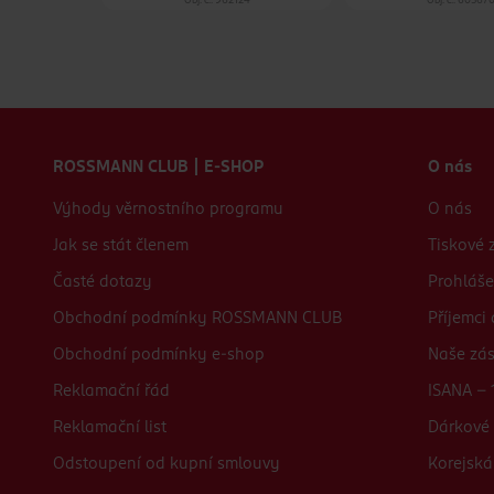
26
Obj. č.: 962124
Obj. č.: 60567
Zápatí webu
ROSSMANN CLUB | E-SHOP
O nás
Výhody věrnostního programu
O nás
Jak se stát členem
Tiskové 
Časté dotazy
Prohláše
Obchodní podmínky ROSSMANN CLUB
Příjemci
Obchodní podmínky e-shop
Naše zá
Reklamační řád
ISANA - 
Reklamační list
Dárkové 
Odstoupení od kupní smlouvy
Korejská