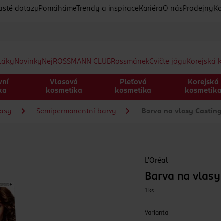
asté dotazy
Pomáháme
Trendy a inspirace
Kariéra
O nás
Prodejny
Ko
etáky
Novinky
Nej
ROSSMANN CLUB
Rossmánek
Cvičte jógu
Korejská 
vní
Vlasová
Pleťová
Korejská
ka
kosmetika
kosmetika
kosmetik
lasy
Semipermanentní barvy
Barva na vlasy Castin
L'Oréal
Barva na vlasy
1 ks
Varianta