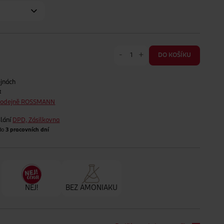
-
+
DO KOŠÍKU
ejnách
t
prodejně ROSSMANN
lání
DPD, Zásilkovna
 do
3 pracovních dní
NEJ!
BEZ AMONIAKU