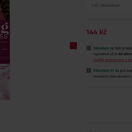
535 čokoládová
144 Kč
Skladem
na 166 prod
vyzvednutí již za
60 minu
Ověřit dostupnost v 
Skladem 5+ ks
pro zas
standardní doba doručení