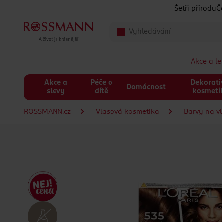
Přeskočit na hlavmní obsah
Šetři přírodu
Č
Akce a l
Akce a
Péče o
Dekorati
Domácnost
slevy
dítě
kosmeti
ROSSMANN.cz
Vlasová kosmetika
Barvy na v