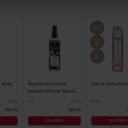
 vlasy
Regenerační expres
Lak na vlasy Sensi
balzám Ultimate Repair
pro velmi poškozené vlasy
Gliss
ISANA
200 ml
200 ml
149 Kč
149 Kč
U
DO KOŠÍKU
DO KOŠÍKU