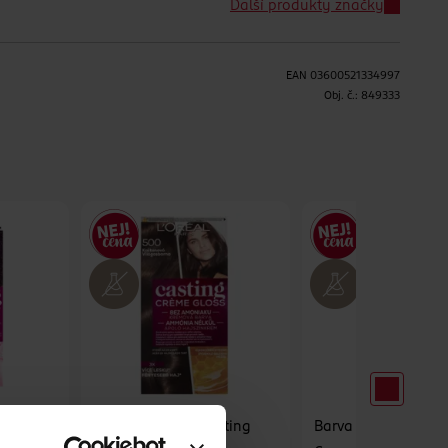
Další produkty značky
EAN
03600521334997
H
Obj. č.:
849333
sting
Barva na vlasy Casting
Barva na vlasy Cas