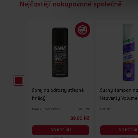
Nejčastějí nakupované společně
Sprej na odrosty středně
Suchý šampon na
hnědý
Heavenly Volume
ISANA Professional
Batiste
1 ks
100 ml
139 Kč
89.90 Kč
KU
DO KOŠÍKU
DO KOŠÍK