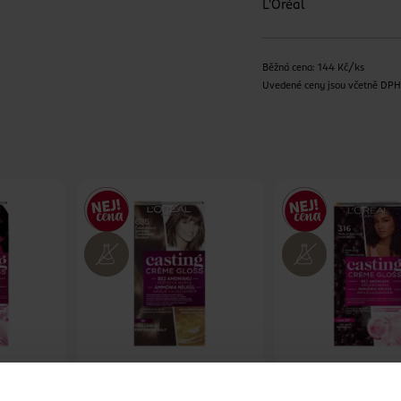
L'Oréal
Běžná cena: 144 Kč/ks
Uvedené ceny jsou včetně DP
sting
Barva na vlasy Casting
Barva na vlasy Ca