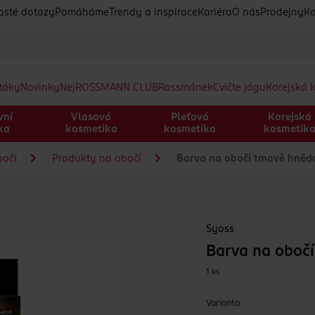
asté dotazy
Pomáháme
Trendy a inspirace
Kariéra
O nás
Prodejny
Ko
etáky
Novinky
Nej
ROSSMANN CLUB
Rossmánek
Cvičte jógu
Korejská 
vní
Vlasová
Pleťová
Korejská
ka
kosmetika
kosmetika
kosmetik
bočí
Produkty na obočí
Barva na obočí tmavě hněd
Syoss
Barva na oboč
1 ks
Varianta