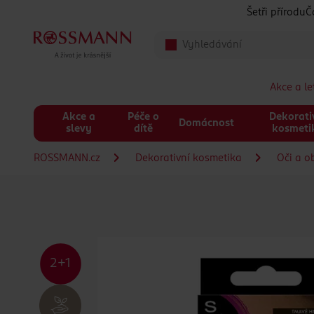
Přeskočit na hlavmní obsah
Šetři přírodu
Č
Akce a l
Akce a
Péče o
Dekorati
Domácnost
slevy
dítě
kosmeti
ROSSMANN.cz
Dekorativní kosmetika
Oči a o