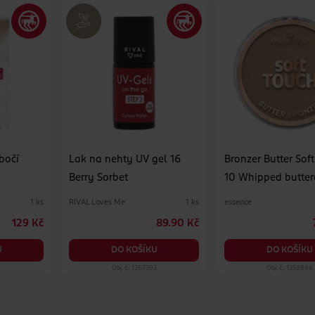
bočí
Lak na nehty UV gel 16
Bronzer Butter Sof
Berry Sorbet
10 Whipped butte
RIVAL Loves Me
essence
1 ks
1 ks
129 Kč
89.90 Kč
U
DO KOŠÍKU
DO KOŠÍKU
7
Obj. č.: 1367393
Obj. č.: 1358896