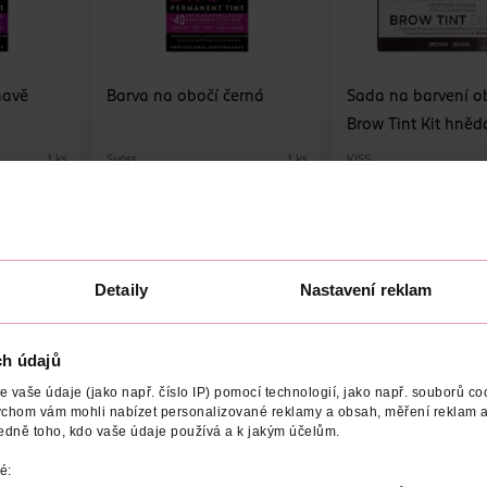
mavě
Barva na obočí černá
Sada na barvení o
Brow Tint Kit hněd
Syoss
KISS
1 ks
1 ks
259 Kč
259 Kč
U
DO KOŠÍKU
DO KOŠÍKU
4
Obj. č.: 1171617
Obj. č.: 1031072
Detaily
Nastavení reklam
ch údajů
vaše údaje (jako např. číslo IP) pomocí technologií, jako např. souborů coo
NÍ
POČET
NÁZEV VÝROBCE/DODAVATELE
ADRESA V
ychom vám mohli nabízet personalizované reklamy a obsah, měření reklam a
edně toho, kdo vaše údaje používá a k jakým účelům.
e mu výrazný efekt jako ze salonu díky Syoss Brow Tint dlouhotrv
é:
, překryje i šediny a je odolná vůči vodě a rozmazání. Až na 10 po