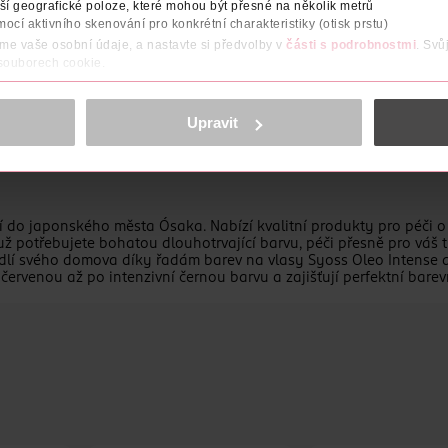
o tmavší, abyste se vyhnuli nepřirozenému výsledku.
í geografické poloze, které mohou být přesné na několik metrů
mocí aktivního skenování pro konkrétní charakteristiky (otisk prstu)
áme vaše osobní údaje, a nastavte si předvolby v
části s podrobnostmi
. Svů
 souborech cookie.
obsahu a reklam, funkcí sociálních médií, analýze návštěvnosti, které mohou
ně osobních údajů.
Upravit
cookies
<
í do japonského města Ósaka. Nabízí kvalitní produkty pro péči o 
ž potřebujete bohatou dlouhotrvající barvu, péči přesně pro váš 
lí svého domova díky řadám barev na vlasy Syoss Oleo Intense a S
červenou až po intenzivní černou barvu a zajišťují perfektní bare