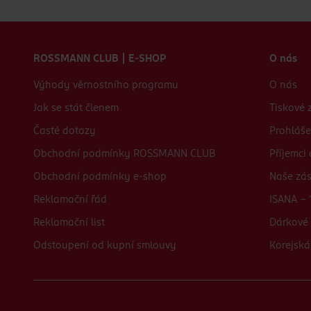
Zápatí webu
ROSSMANN CLUB | E-SHOP
O nás
Výhody věrnostního programu
O nás
Jak se stát členem
Tiskové 
Časté dotazy
Prohláše
Obchodní podmínky ROSSMANN CLUB
Příjemci
Obchodní podmínky e-shop
Naše zá
Reklamační řád
ISANA - 
Reklamační list
Dárkové 
Odstoupení od kupní smlouvy
Korejská