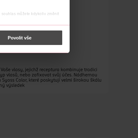
j souhlas můžete kdykoliv změnit
 nést osobní údaje.
Povolit vše
Vaše vlasy, jejichž receptura kombinuje tradici
typ vlasů, nebo zafixovat svůj účes. Nádhernou
yoss Color, které poskytují velmi širokou škálu
vný výsledek