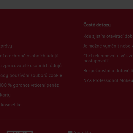
Časté dotazy
Kde zjistím otevírací do
zprávy
Je možné vyměnit nebo v
ní o ochraně osobních údajů
Chci reklamovat u vás 
postupovat?
 a zpracovatelé osobních údajů
Bezpečnostní a datové li
sady používání souborů cookie
NYX Professional Make
100 % garance vrácení peněz
karty
 kosmetika