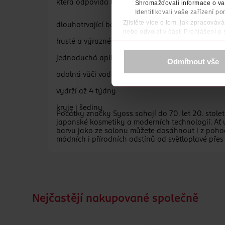
která odpovídá barvě vašich vlasů nebo je o něc
Shromažďovali informace o vaš
Identifikovali vaše zařízení po
Zjistěte více o tom, jak zpracováv
dlouhotrvající barva na obočí
nebo odvolat v části Prohlášení o
husté a výrazné obočí jako ze salonu
K provozu stránek, personalizaci 
Více najdete v
prohlášení o ochra
jednoduchá aplikace v pouhých 5 minutách
Odmítnout vše
odolná vůči vodě i rozmazání
Děkujeme za pochopení. >
více o 
vydrží až 4 týdny
kryje i šediny
Počátky značky Syoss sahají do 70. let 20. stolet
japonské kosmetiky a moderních technologií. Ať u
barvu jako ze salonu můžete dosáhnout i z pohod
módních i přírodních odstínů od světloplavé přes 
Nejčastějí nakupované společně