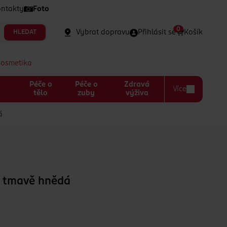
ntakty
Foto
0
Vybrat dopravu
Přihlásit se
Košík
HLEDAT
kosmetika
Péče o
Péče o
Zdravá
Více
a
tělo
zuby
výživa
á
í tmavě hnědá