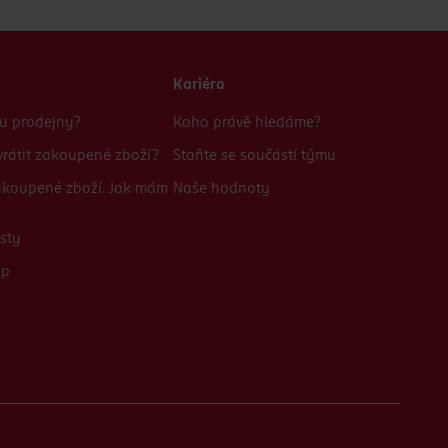
Kariéra
bu prodejny?
Koho právě hledáme?
rátit zakoupené zboží?
Staňte se součástí týmu
zakoupené zboží. Jak mám
Naše hodnoty
sty
up