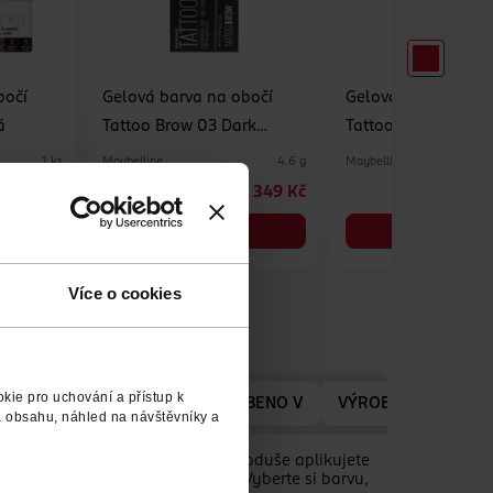
bočí
Gelová barva na obočí
Gelová barva na ob
á
Tattoo Brow 03 Dark
Tattoo Brow 02 Me
Brown
Brown
Maybelline
Maybelline
1 ks
4.6 g
249 Kč
349 Kč
DO KOŠÍKU
DO KOŠÍKU
Obj. č.: 660686
Obj. č.: 660679
Více o cookies
kie pro uchování a přístup k
ÝROBCE/DODAVATELE
VYROBENO V
VÝROBCE/DODAVAT
 obsahu, náhled na návštěvníky a
ající barvě na obočí. Barvu jednoduše aplikujete
užití. Veganská receptura. TIP: Vyberte si barvu,