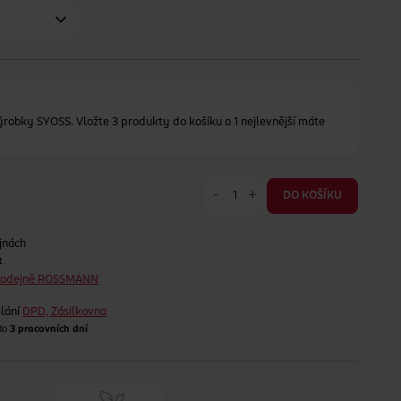
ýrobky SYOSS. Vložte 3 produkty do košíku a 1 nejlevnější máte
-
+
DO KOŠÍKU
jnách
t
prodejně ROSSMANN
lání
DPD, Zásilkovna
 do
3 pracovních dní