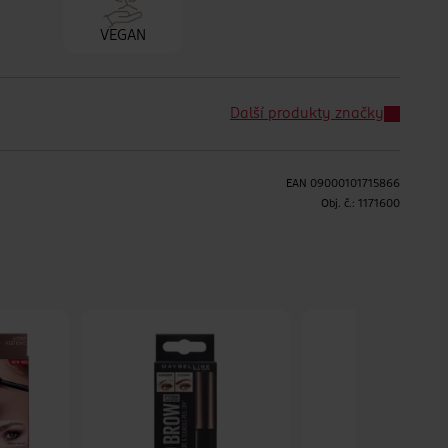
VEGAN
Další produkty značky
EAN
09000101715866
H
Obj. č.:
1171600