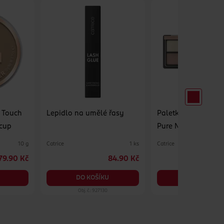
t Touch
Lepidlo na umělé řasy
Paletka očních stín
rcup
Pure Nude
Catrice
Catrice
10 g
1 ks
79.90 Kč
84.90 Kč
DO KOŠÍKU
DO KOŠÍKU
Obj. č.: 927130
Obj. č.: 1128550