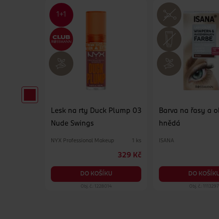
 linky 2v1
Lesk na rty Duck Plump 03
Barva na řasy a o
Nude Swings
hnědá
NYX Professional Makeup
ISANA
1 ks
1 ks
49.90 Kč
329 Kč
KU
DO KOŠÍKU
DO KOŠÍK
87
Obj. č.: 1228014
Obj. č.: 111329