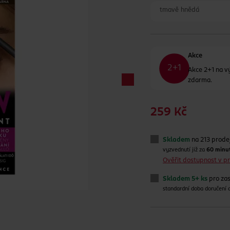
tmavě hnědá
Akce
Akce 2+1 na v
zdarma.
259 Kč
Skladem
na 213 prode
vyzvednutí již za
60 minu
Ověřit dostupnost v 
Skladem 5+ ks
pro zas
standardní doba doručení