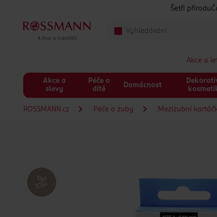
Přeskočit na hlavmní obsah
Šetři přírodu
Č
Akce a l
Akce a
Péče o
Dekorati
Domácnost
slevy
dítě
kosmeti
ROSSMANN.cz
Péče o zuby
Mezizubní kartáčk