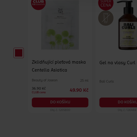
Zklidňující pleťová maska
erzální
Gel na vlasy Curl
Centella Asiatica
Beauty of Joseon
25 ml
Bali Curls
500 ml
36.90 Kč
49.90 Kč
84.90 Kč
CLUB cena
KU
DO KOŠÍK
DO KOŠÍKU
19
Obj. č.: 1205800
Obj. č.: 126466