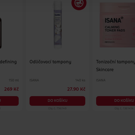
 defining
Odličovací tampony
Tonizační tampon
Skincare
ISANA
ISANA
150 ml
140 ks
269 Kč
27.90 Kč
U
DO KOŠÍKU
DO KOŠÍKU
1
Obj. č.: 796149
Obj. č.: 1361414