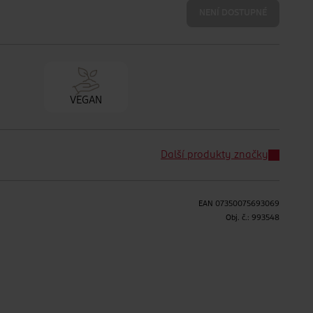
NENÍ DOSTUPNÉ
VEGAN
Další produkty značky
EAN
07350075693069
Obj. č.:
993548