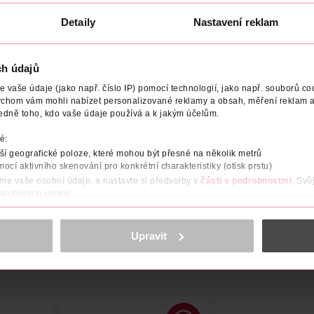
Detaily
Nastavení reklam
ch údajů
 V
VÝROBCE/DODAVATEL
POČET
NÁZEV VÝROBCE/D
vaše údaje (jako např. číslo IP) pomocí technologií, jako např. souborů coo
ychom vám mohli nabízet personalizované reklamy a obsah, měření reklam a
edně toho, kdo vaše údaje používá a k jakým účelům.
artáček s kvalitními nylonovými vlákny.
é:
ný na obsah bez bisfenolu A (BPA).
í geografické poloze, které mohou být přesné na několik metrů
mocí aktivního skenování pro konkrétní charakteristiky (otisk prstu)
rtáček s kvalitními nylonovými vlákny, navržený ve Švédsku, vyvi
áme vaše osobní údaje, a nastavte si předvolby v
části s podrobnostmi
. Svů
 souborech cookie.
obsahu a reklam, funkcí sociálních médií, analýze návštěvnosti, které mohou
ně osobních údajů.
Upravit
cookies
<