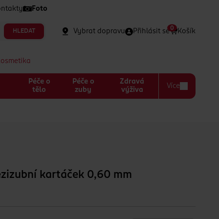
ntakty
Foto
0
Vybrat dopravu
Přihlásit se
Košík
HLEDAT
kosmetika
Péče o
Péče o
Zdravá
Více
a
tělo
zuby
výživa
izubní kartáček 0,60 mm