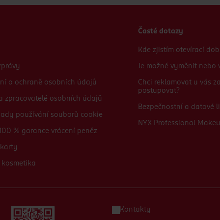
Časté dotazy
Kde zjistím otevírací do
zprávy
Je možné vyměnit nebo v
ní o ochraně osobních údajů
Chci reklamovat u vás 
postupovat?
 a zpracovatelé osobních údajů
Bezpečnostní a datové li
sady používání souborů cookie
NYX Professional Make
100 % garance vrácení peněz
karty
 kosmetika
Kontakty