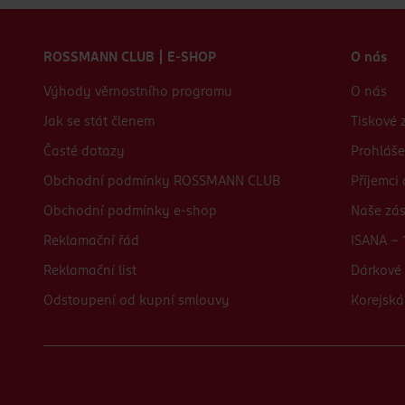
Zápatí webu
ROSSMANN CLUB | E-SHOP
O nás
Výhody věrnostního programu
O nás
Jak se stát členem
Tiskové 
Časté dotazy
Prohláše
Obchodní podmínky ROSSMANN CLUB
Příjemci
Obchodní podmínky e-shop
Naše zá
Reklamační řád
ISANA - 
Reklamační list
Dárkové 
Odstoupení od kupní smlouvy
Korejská