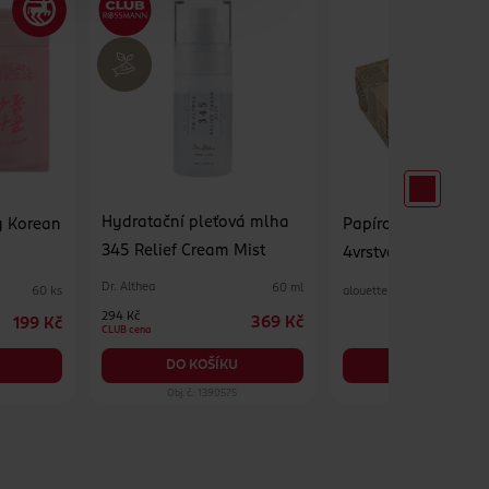
Hydratační pleťová mlha
y Korean
Papírové kapesník
345 Relief Cream Mist
4vrstvé recyklovan
různé druhy
Dr. Althea
60 ml
alouette
60 ks
294 Kč
369 Kč
199 Kč
2
CLUB cena
DO KOŠÍKU
DO KOŠÍKU
Obj. č.: 1390575
Obj. č.: 884181