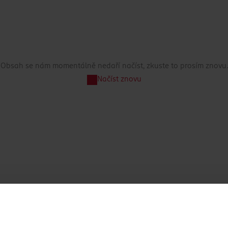
Obsah se nám momentálně nedaří načíst, zkuste to prosím znovu.
Načíst znovu