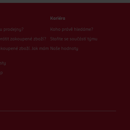
Kariéra
bu prodejny?
Koho právě hledáme?
rátit zakoupené zboží?
Staňte se součástí týmu
zakoupené zboží. Jak mám
Naše hodnoty
sty
up