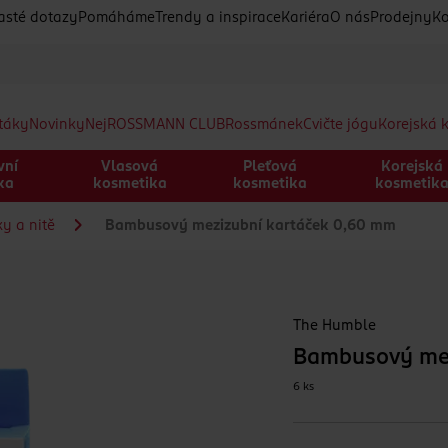
asté dotazy
Pomáháme
Trendy a inspirace
Kariéra
O nás
Prodejny
Ko
etáky
Novinky
Nej
ROSSMANN CLUB
Rossmánek
Cvičte jógu
Korejská 
vní
Vlasová
Pleťová
Korejská
ka
kosmetika
kosmetika
kosmetik
y a nitě
Bambusový mezizubní kartáček 0,60 mm
The Humble
Bambusový mez
6 ks