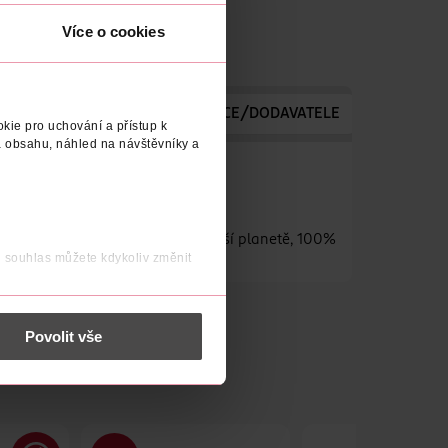
Více o cookies
ODAVATELE
ADRESA VÝROBCE/DODAVATELE
KONTAKT 
kie pro uchování a přístup k
 obsahu, náhled na návštěvníky a
nutý zubními lékaři, šetrný k naší planetě, 100%
j souhlas můžete kdykoliv změnit
 nést osobní údaje.
Povolit vše