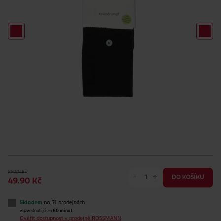
99.90 Kč
-
+
DO KOŠÍKU
49.90 Kč
Skladem
na 51 prodejnách
vyzvednutí již za
60 minut
Ověřit dostupnost v prodejně ROSSMANN