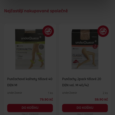
Nejčastějí nakupované společně
Punčochové kalhoty tělové 40
Punčochy 2pack tělové 20
DEN M
DEN vel. M 40/42
under2wear
under2wear
1 ks
2 ks
79.90 Kč
59.90 Kč
DO KOŠÍKU
DO KOŠÍKU
Obj. č.: 1209037
Obj. č.: 1170207