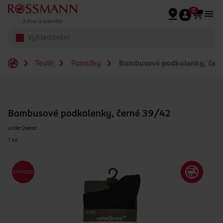
Přeskočit na hlavmní obsah
0
Textil
Ponožky
Bambusové podkolenky, čern
Bambusové podkolenky, černé 39/42
under2wear
1 ks