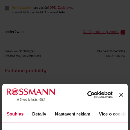
Není skladem
pro zaslání
DPD, Zásilkovna
standardní doba doručení do
3 pracovních dní
under2wear
Další produkty značky
Běžná cena: 99.90 Kč/ks
EAN
04305615492964
Uvedené ceny jsou včetně DPH
Obj. č.:
1007442
Podobné produkty
Souhlas
Detaily
Nastavení reklam
Více o cookies