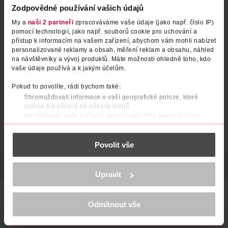
Zodpovědné používání vašich údajů
My a
naši 2 partneři
zpracováváme vaše údaje (jako např. číslo IP)
pomocí technologií, jako např. souborů cookie pro uchování a
Bambusové ponožky, šedé
Bambusové ponožky, tmavě
přístup k informacím na vašem zařízení, abychom vám mohli nabízet
35/38
modré 35/38
personalizované reklamy a obsah, měření reklam a obsahu, náhled
na návštěvníky a vývoj produktů. Máte možnosti ohledně toho, kdo
under2wear
under2wear
1 ks
1 ks
vaše údaje používá a k jakým účelům.
59.90 Kč
59.90 Kč
Pokud to povolíte, rádi bychom také:
DO KOŠÍKU
DO KOŠÍKU
Shromažďovali informace o vaší geografické poloze, které
Obj. č.: 1287974
Obj. č.: 1287998
mohou být přesné na několik metrů
Identifikovali vaše zařízení pomocí aktivního skenování pro
konkrétní charakteristiky (otisk prstu)
Zjistěte více o tom, jak zpracováváme vaše osobní údaje, a nastavte
Povolit vše
si předvolby v
části s podrobnostmi
. Svůj souhlas můžete kdykoliv
změnit nebo odvolat v části Prohlášení o souborech cookie.
POPIS
SKLADOVÁNÍ
POČET
VÝROBCE/DODAVATEL
K provozu stránek, personalizaci obsahu a reklam, funkcí sociálních
Upravit
médií, analýze návštěvnosti, které mohou nést osobní údaje.
Více najdete v
prohlášení o ochraně osobních údajů.
Podkolenky s viskózou z bambusové buničiny
Odmítnout vše
Děkujeme za pochopení. >
více o cookies
<