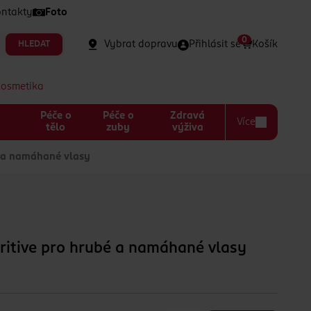
ntakty
Foto
0
Vybrat dopravu
Přihlásit se
Košík
HLEDAT
kosmetika
Péče o
Péče o
Zdravá
Více
a
tělo
zuby
výživa
é a namáhané vlasy
ritive pro hrubé a namáhané vlasy