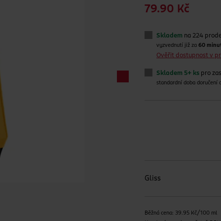
79.90 Kč
Skladem
na 224 prod
vyzvednutí již za
60 minu
Ověřit dostupnost v 
Skladem 5+ ks
pro zas
standardní doba doručení
Gliss
Běžná cena: 39.95 Kč/100 ml