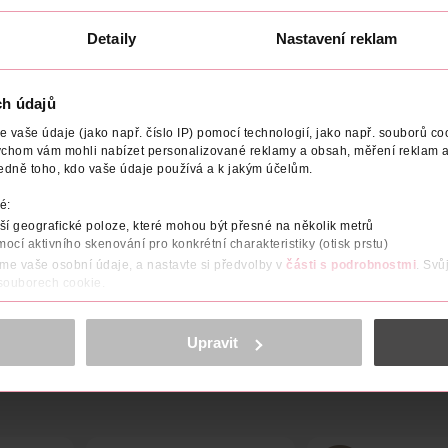
U
DO KOŠÍKU
DO KOŠÍKU
Obj. č.: 357296
Obj. č.: 825153
Detaily
Nastavení reklam
ch údajů
vaše údaje (jako např. číslo IP) pomocí technologií, jako např. souborů coo
ychom vám mohli nabízet personalizované reklamy a obsah, měření reklam a
OBJEM
NÁZEV VÝROBCE/DODAVATELE
ADRESA VÝROB
edně toho, kdo vaše údaje používá a k jakým účelům.
é:
še vlasy mohou být namáhány každodenním česáním a stylinge
í geografické poloze, které mohou být přesné na několik metrů
ružné a zdravé, potřebují rozsáhlou péči. Vlastnosti GLISS OIL N
mocí aktivního skenování pro konkrétní charakteristiky (otisk prstu)
 kyselinou olejovou a marulovým olejem - Dělej, co miluješ, Gliss s
áme vaše osobní údaje, a nastavte si předvolby v
části s podrobnostmi
. Svů
opláchněte. Pro optimální výsledky používejte pravidelně.
 souborech cookie.
obsahu a reklam, funkcí sociálních médií, analýze návštěvnosti, které mohou
ně osobních údajů.
Upravit
cookies
<