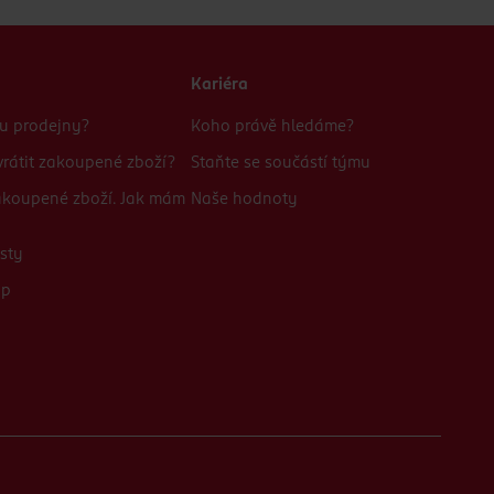
Kariéra
bu prodejny?
Koho právě hledáme?
rátit zakoupené zboží?
Staňte se součástí týmu
zakoupené zboží. Jak mám
Naše hodnoty
sty
up