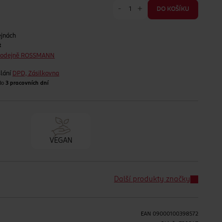
-
+
DO KOŠÍKU
ejnách
t
prodejně ROSSMANN
lání
DPD, Zásilkovna
 do
3 pracovních dní
VEGAN
Další produkty značky
EAN
09000100398572