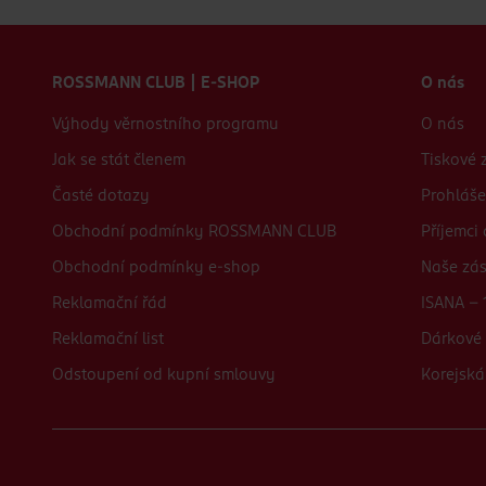
Zápatí webu
ROSSMANN CLUB | E-SHOP
O nás
Výhody věrnostního programu
O nás
Jak se stát členem
Tiskové 
Časté dotazy
Prohláše
Obchodní podmínky ROSSMANN CLUB
Příjemci
Obchodní podmínky e-shop
Naše zá
Reklamační řád
ISANA - 
Reklamační list
Dárkové 
Odstoupení od kupní smlouvy
Korejská