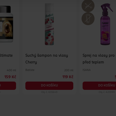
ltimate
Suchý šampon na vlasy
Sprej na vlasy pro
Cherry
před teplem
Batiste
ISANA
400 ml
200 ml
159 Kč
119 Kč
U
DO KOŠÍKU
DO KOŠÍKU
8
Obj. č.: 605649
Obj. č.: 625999