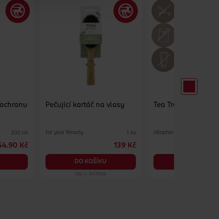
 ochranu
Pečující kartáč na vlasy
Tea Tree olej
for your Beauty
altapharma
200 ml
1 ks
54.90 Kč
139 Kč
7
DO KOŠÍKU
DO KOŠÍKU
Obj. č.: 947008
Obj. č.: 154222