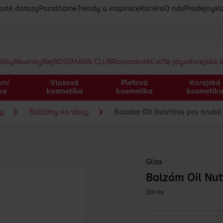
asté dotazy
Pomáháme
Trendy a inspirace
Kariéra
O nás
Prodejny
Ko
etáky
Novinky
Nej
ROSSMANN CLUB
Rossmánek
Cvičte jógu
Korejská 
vní
Vlasová
Pleťová
Korejská
ka
kosmetika
kosmetika
kosmetik
sy
Balzámy na vlasy
Balzám Oil Nutritive pro hrub
Gliss
Balzám Oil Nut
200 ml