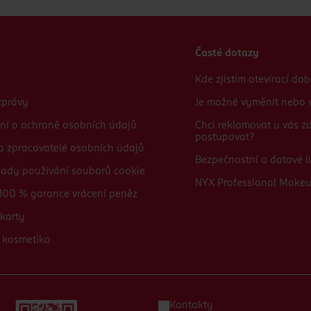
Časté dotazy
Kde zjistím otevírací do
zprávy
Je možné vyměnit nebo v
ní o ochraně osobních údajů
Chci reklamovat u vás 
postupovat?
 a zpracovatelé osobních údajů
Bezpečnostní a datové li
sady používání souborů cookie
NYX Professional Make
100 % garance vrácení peněz
karty
 kosmetika
Kontakty