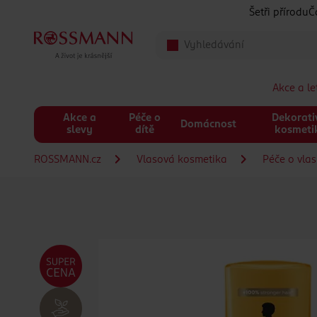
Přeskočit na hlavmní obsah
Šetři přírodu
Č
Akce a l
Akce a
Péče o
Dekorati
Domácnost
slevy
dítě
kosmeti
ROSSMANN.cz
Vlasová kosmetika
Péče o vla