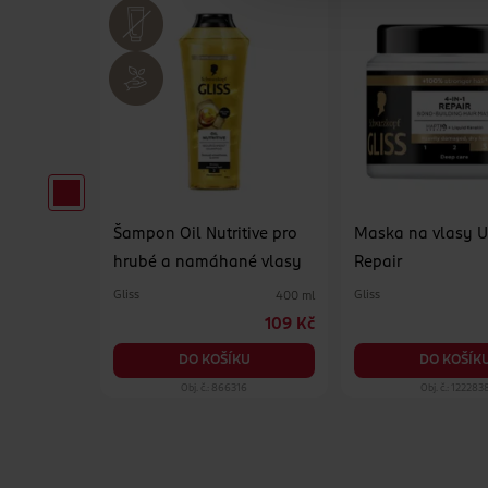
ro objem
Šampon Oil Nutritive pro
Maska na vlasy U
hrubé a namáhané vlasy
Repair
Gliss
Gliss
10 g
400 ml
169 Kč
109 Kč
KU
DO KOŠÍKU
DO KOŠÍK
09
Obj. č.: 866316
Obj. č.: 122283