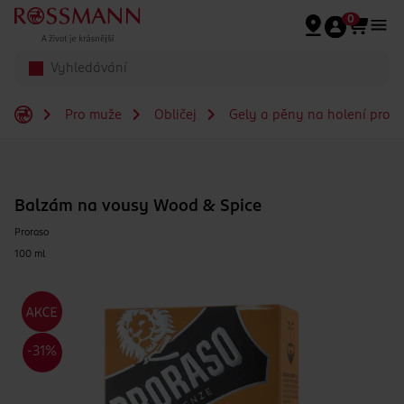
Přeskočit na hlavmní obsah
0
Pro muže
Obličej
Gely a pěny na holení pro 
Balzám na vousy Wood & Spice
Proraso
100 ml