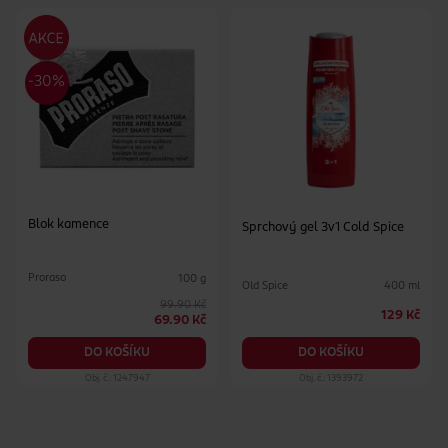
Blok kamence
Sprchový gel 3v1 Cold Spice
Proraso
100 g
Old Spice
400 ml
99.90 Kč
129 Kč
69.90 Kč
DO KOŠÍKU
DO KOŠÍKU
Obj. č.: 1247947
Obj. č.: 1393972