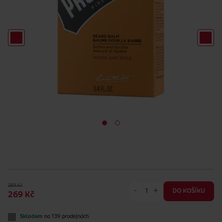
389 Kč
-
+
DO KOŠÍKU
269 Kč
Skladem
na 139 prodejnách