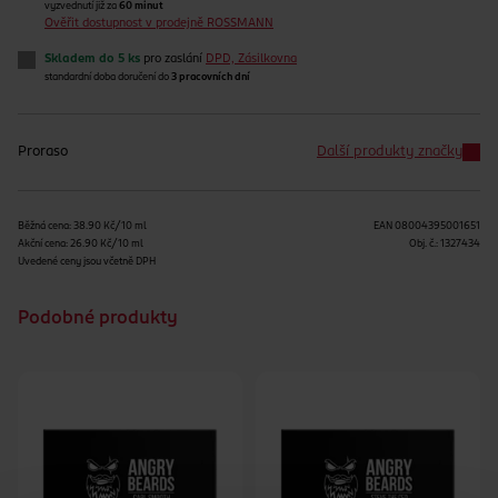
vyzvednutí již za
60 minut
Ověřit dostupnost v prodejně ROSSMANN
Skladem do 5 ks
pro zaslání
DPD, Zásilkovna
standardní doba doručení do
3 pracovních dní
Proraso
Další produkty značky
Běžná cena: 38.90 Kč/10 ml
EAN
08004395001651
Akční cena: 26.90 Kč/10 ml
Obj. č.:
1327434
Uvedené ceny jsou včetně DPH
Podobné produkty