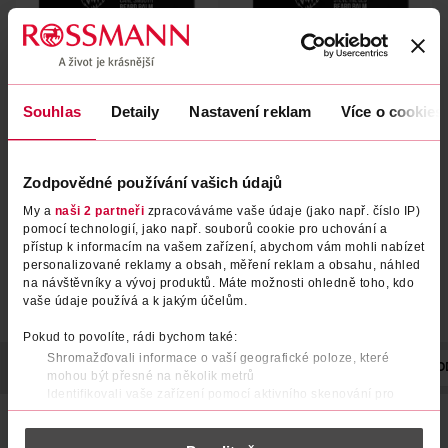
Balzám na vousy Carl Smooth
Balzám na vousy Steve the
Souhlas
Detaily
Nastavení reklam
Více o cookies
CEO
Angry Beards
Angry Beards
50 ml
50 ml
Zodpovědné používání vašich údajů
399 Kč
399 Kč
My a
naši 2 partneři
zpracováváme vaše údaje (jako např. číslo IP)
DO KOŠÍKU
DO KOŠÍKU
pomocí technologií, jako např. souborů cookie pro uchování a
Obj. č.: 1074093
Obj. č.: 1074086
přístup k informacím na vašem zařízení, abychom vám mohli nabízet
personalizované reklamy a obsah, měření reklam a obsahu, náhled
na návštěvníky a vývoj produktů. Máte možnosti ohledně toho, kdo
vaše údaje používá a k jakým účelům.
Pokud to povolíte, rádi bychom také:
Shromažďovali informace o vaší geografické poloze, které
POPIS
POUŽITÍ
SLOŽENÍ
VYROBENO V
VÝROBCE/DO
mohou být přesné na několik metrů
Identifikovali vaše zařízení pomocí aktivního skenování pro
konkrétní charakteristiky (otisk prstu)
Balzám na plnovous na vodní bázi od legendární italské
Zjistěte více o tom, jak zpracováváme vaše osobní údaje, a nastavte
značky Proraso zklidňuje podrážděnou pokožku, zjemňuje