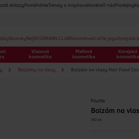
asté dotazy
Pomáháme
Trendy a inspirace
Kariéra
O nás
Prodejny
Ko
etáky
Novinky
Nej
ROSSMANN CLUB
Rossmánek
Cvičte jógu
Korejská 
vní
Vlasová
Pleťová
Korejská
ka
kosmetika
kosmetika
kosmetik
sy
Balzámy na vlasy
Balzám na vlasy Hair Food Co
Fructis
Balzám na vlas
350 ml