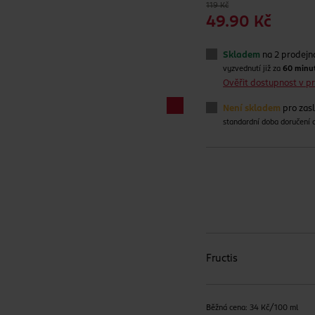
119 Kč
49.90 Kč
Skladem
na 2 prodejn
vyzvednutí již za
60 minu
Ověřit dostupnost v 
Není skladem
pro zas
standardní doba doručení
Fructis
Běžná cena: 34 Kč/100 ml