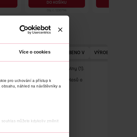
DO KOŠÍKU
DO KOŠÍKU
Obj. č.: 1230796
Obj. č.: 1210675
Více o cookies
ÝROBCE/DODAVATELE
VYROBENO V
VÝROBCE/DODAVAT
í bez zatížení. Až 72h uhlazené vlny (1).
hká textura okamžitě proniká do vlasů a
kie pro uchování a přístup k
 obsahu, náhled na návštěvníky a
jejich derivátů.
j souhlas můžete kdykoliv změnit