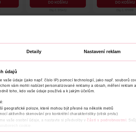
U
DO KOŠÍKU
DO KOŠÍKU
2
Obj. č.: 515412
Obj. č.: 171199
Detaily
Nastavení reklam
NÍ
OBJEM
NÁZEV VÝROBCE/DODAVATELE
ADRESA V
jné vlasy, který intenzivně obnovuje vlny a usnadňuje rozčesáván
ch údajů
uje veganský* Hair Food balzám z 97 % přírodního původu: jeho le
vaše údaje (jako např. číslo IP) pomocí technologií, jako např. souborů coo
ychom vám mohli nabízet personalizované reklamy a obsah, měření reklam a
edně toho, kdo vaše údaje používá a k jakým účelům.
dicionéru. *Veganské složení: bez složek živočišného původu nebo 
é:
í geografické poloze, které mohou být přesné na několik metrů
mocí aktivního skenování pro konkrétní charakteristiky (otisk prstu)
áme vaše osobní údaje, a nastavte si předvolby v
části s podrobnostmi
. Svů
 souborech cookie.
301 nebo ekvivalentních testů)