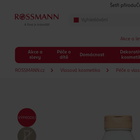
Přeskočit na hlavmní obsah
Šetři přírodu
Č
Akce a l
Akce a
Péče o
Dekorati
Domácnost
slevy
dítě
kosmeti
ROSSMANN.cz
Vlasová kosmetika
Péče o vla