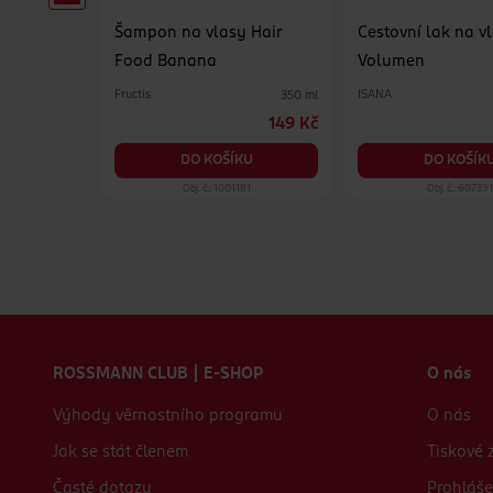
 vlasy
Šampon na vlasy Hair
Cestovní lak na v
Food Banana
Volumen
Fructis
ISANA
1 ks
350 ml
119 Kč
149 Kč
KU
DO KOŠÍKU
DO KOŠÍK
31
Obj. č.: 1001181
Obj. č.: 607391
Zápatí webu
ROSSMANN CLUB | E-SHOP
O nás
Výhody věrnostního programu
O nás
Jak se stát členem
Tiskové 
Časté dotazy
Prohláše