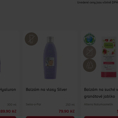
Uvedené ceny jsou včetně DP
Hyaluron
Balzám na vlasy Silver
Balzám na suché 
granátové jablko
Swiss-o-Par
Alterra Naturkosmetik
300 ml
250 ml
89.90 Kč
79.90 Kč