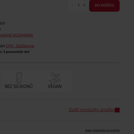
-
+
DO KOŠÍKU
ách
t
prodejně ROSSMANN
lání
DPD, Zásilkovna
 do
3 pracovních dní
BEZ SILIKONŮ
VEGAN
Další produkty značky
EAN
03600542432559