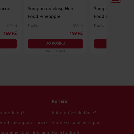
Cocoa
Šampon na vlasy Hair
Šampon na vlasy H
Food Pineapple
Food Papaya
Fructis
Fructis
400 ml
350 ml
169 Kč
149 Kč
DO KOŠÍKU
DO KOŠÍKU
Obj. č.: 1150681
Obj. č.: 1001242
Kariéra
bu prodejny?
Koho právě hledáme?
rátit zakoupené zboží?
Staňte se součástí týmu
zakoupené zboží. Jak mám
Naše hodnoty