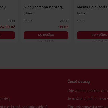
lasy
Suchý šampon na vlasy
Maska Hair Food 
Cherry
Butter
Batiste
Fructis
75 ml
200 ml
24.90 Kč
119 Kč
U
DO KOŠÍKU
DO KOŠÍKU
Obj. č.: 605649
Obj. č.: 1150827
Časté dotazy
Kde zjistím otevírací do
zprávy
Je možné vyměnit nebo v
ní o ochraně osobních údajů
Chci reklamovat u vás 