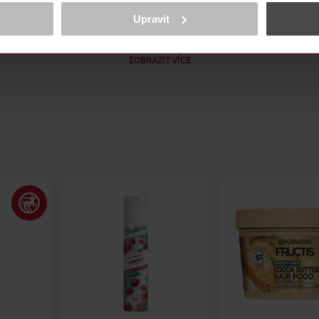
obsahu a reklam, funkcí sociálních médií, analýze návštěvnosti, které mohou
ně osobních údajů.
Upravit
cookies
<
ZOBRAZIT VÍCE