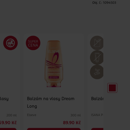
H
Obj. č.:
1094503
vlasy
Balzám na vlasy Dream
Balzám Plex
Long
Elseve
ISANA Professional
200 ml
300 ml
59.90 Kč
89.90 Kč
5