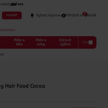
ntakty
Foto
0
Vybrat dopravu
Přihlásit se
Košík
HLEDAT
kosmetika
Péče o
Péče o
Zdravá
Více
a
tělo
zuby
výživa
coa
y Hair Food Cocoa