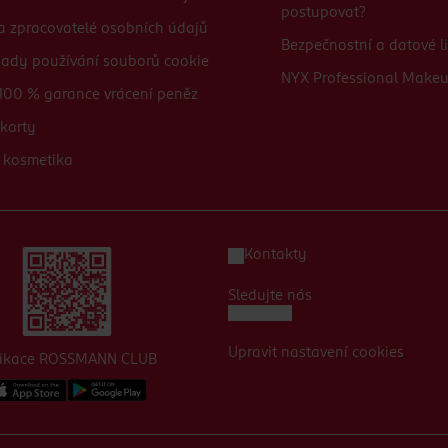
postupovat?
 a zpracovatelé osobních údajů
Bezpečnostní a datové li
sady používání souborů cookie
NYX Professional Make
100 % garance vrácení peněz
karty
 kosmetika
Kontakty
Sledujte nás
Upravit nastavení cookies
likace ROSSMANN CLUB