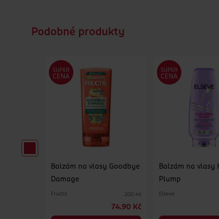
Podobné produkty
lasy
Balzám na vlasy Goodbye
Balzám na vlasy 
Damage
Plump
Fructis
Elseve
250 ml
200 ml
69.90 Kč
74.90 Kč