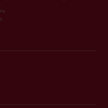
sty
up