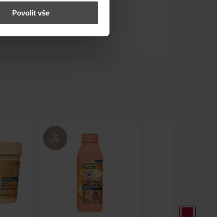
 nést osobní údaje.
Povolit vše