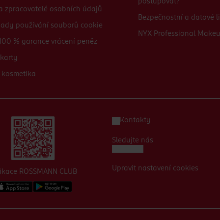
postupovat?
 a zpracovatelé osobních údajů
Bezpečnostní a datové li
sady používání souborů cookie
NYX Professional Make
100 % garance vrácení peněz
karty
 kosmetika
Kontakty
Sledujte nás
Upravit nastavení cookies
likace ROSSMANN CLUB