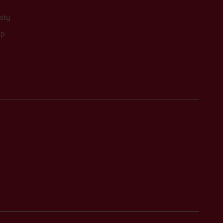
sty
up