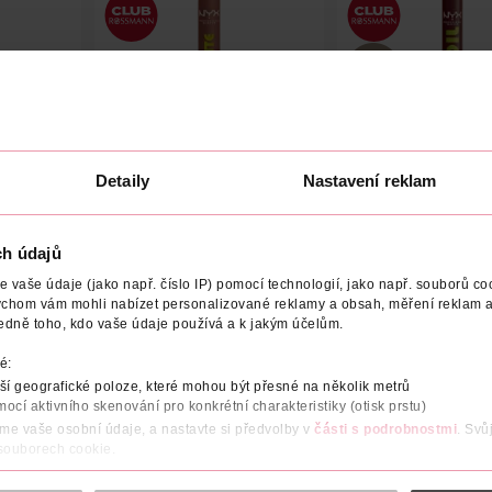
Matný balzám na rty Fat
Balzám na rty Fat 
Detaily
Nastavení reklam
t Cherry
Matte 04 Rose Robe
Click 11 In A Mood
12 ml
NYX Professional Makeup
NYX Professional Makeu
1 ks
ch údajů
299 Kč
279 Kč
vaše údaje (jako např. číslo IP) pomocí technologií, jako např. souborů coo
ychom vám mohli nabízet personalizované reklamy a obsah, měření reklam a
DO KOŠÍKU
DO KOŠÍKU
U
edně toho, kdo vaše údaje používá a k jakým účelům.
1
Obj. č.: 1503838
Obj. č.: 1228243
é:
í geografické poloze, které mohou být přesné na několik metrů
mocí aktivního skenování pro konkrétní charakteristiky (otisk prstu)
áme vaše osobní údaje, a nastavte si předvolby v
části s podrobnostmi
. Svů
 souborech cookie.
POČET
NÁZEV VÝROBCE/DODAVATELE
VYROBENO V
obsahu a reklam, funkcí sociálních médií, analýze návštěvnosti, které mohou