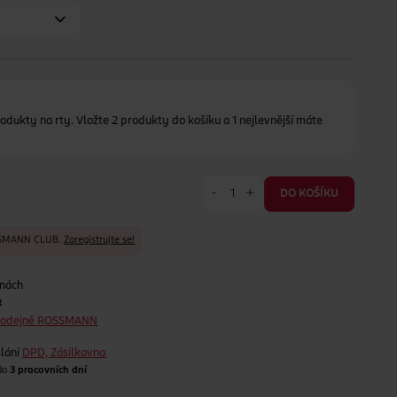
odukty na rty. Vložte 2 produkty do košíku a 1 nejlevnější máte
-
+
DO KOŠÍKU
SSMANN CLUB.
Zaregistrujte se!
jnách
t
prodejně ROSSMANN
lání
DPD, Zásilkovna
 do
3 pracovních dní