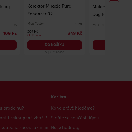
Korektor Miracle Pure
dding
Make-up 3v1 Facefin
Enhancer 02
Day Flawless 050 
rose
Max Factor
10 ml
Max Factor
1 ks
209 Kč
349 Kč
109 Kč
CLUB cena
DO KOŠÍKU
DO KOŠÍKU
Obj. č.: 1246650
Obj. č.: 245470
Kariéra
bu prodejny?
Koho právě hledáme?
rátit zakoupené zboží?
Staňte se součástí týmu
zakoupené zboží. Jak mám
Naše hodnoty