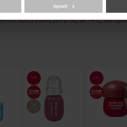
ně osobních údajů.
Upravit
 zázrak v jedné tubě, který vaše rty obnoví, rozzáří a omladí. Oka
cookies
<
tidem a jojobovým olejem viditelně redukuje jemné linky a vrásk
navíc zajišťuje příjemný pocit po celý den. Pro rty, které vypada