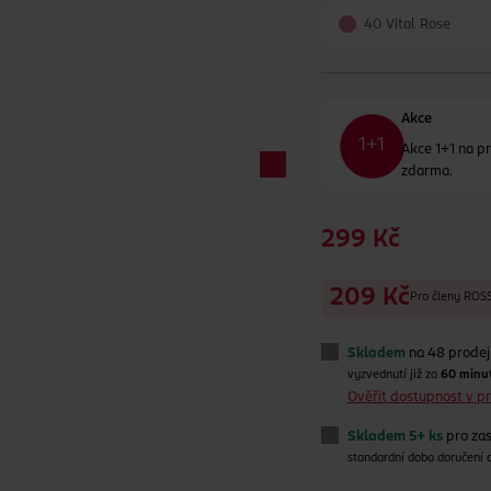
40 Vital Rose
Akce
Akce 1+1 na pr
zdarma.
299 Kč
209 Kč
Pro členy RO
Skladem
na 48 prode
vyzvednutí již za
60 minu
Ověřit dostupnost v 
Skladem 5+ ks
pro zas
standardní doba doručení