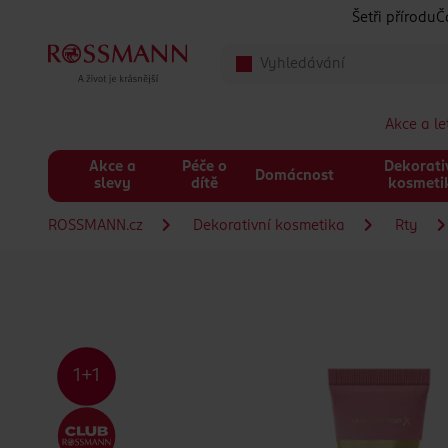
Přeskočit na hlavmní obsah
Šetři přírodu
Č
Akce a l
Akce a
Péče o
Dekorati
Domácnost
slevy
dítě
kosmeti
ROSSMANN.cz
Dekorativní kosmetika
Rty