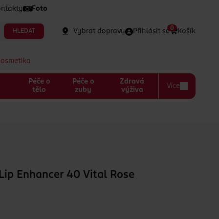
ntakty
Foto
0
Vybrat dopravu
Přihlásit se
Košík
HLEDAT
kosmetika
Péče o
Péče o
Zdravá
Více
a
tělo
zuby
výživa
Lip Enhancer 40 Vital Rose