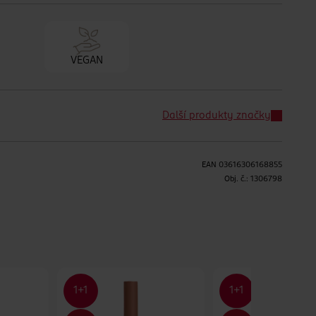
VEGAN
Další produkty značky
EAN
03616306168855
Obj. č.:
1306798
H