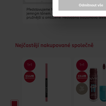
Více najdete v
prohlášení o ochra
Odmítnout vše
Představujeme Miracle Pure Lip Enhancer – trojitý
Děkujeme za pochopení. >
více o 
jemným tónem. Díky veganskému složení s tripep
pružnější a omlazené. Hedvábná balzámová textura 
Nejčastějí nakupované společně