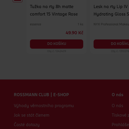
matte
Tužka na rty 8h matte
Lesk na rty Lip IV
erfect
comfort 15 Vintage Rose
Hydrating Gloss S
Drippin' In Rose
essence
NYX Professional Make
1 ks
1 ks
49.90 Kč
49.90 Kč
KU
DO KOŠÍKU
DO KOŠÍK
02
Obj. č.: 1242409
Obj. č.: 131027
Zápatí webu
ROSSMANN CLUB | E-SHOP
O nás
Výhody věrnostního programu
O nás
Jak se stát členem
Tiskové 
Časté dotazy
Prohláše