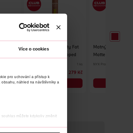
Oil Slick
Matný balzám na rty Fat
Matný balzám na r
Více o cookies
Matte 01 Cozy Whipped
Matte 12 Blush Bla
p
NYX Professional Makeup
NYX Professional Makeup
1 ks
1 ks
279 Kč
279 Kč
kie pro uchování a přístup k
 obsahu, náhled na návštěvníky a
DO KOŠÍKU
DO KOŠÍKU
Obj. č.: 1503814
Obj. č.: 1503883
j souhlas můžete kdykoliv změnit
VÝROBCE/DODAVATEL
 nést osobní údaje.