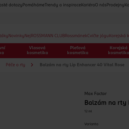
asté dotazy
Pomáháme
Trendy a inspirace
Kariéra
O nás
Prodejny
Ko
etáky
Novinky
Nej
ROSSMANN CLUB
Rossmánek
Cvičte jógu
Korejská 
vní
Vlasová
Pleťová
Korejská
ka
kosmetika
kosmetika
kosmetik
Péče o rty
Balzám na rty Lip Enhancer 40 Vital Rose
Max Factor
Balzám na rty 
12 ml
Varianta