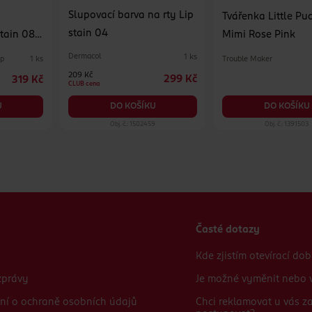
Slupovací barva na rty Lip
Tvářenka Little Pu
stain 04
tain 08
Mimi Rose Pink
Dermacol
1 ks
up
Trouble Maker
1 ks
209 Kč
299 Kč
319 Kč
CLUB cena
U
DO KOŠÍKU
DO KOŠÍKU
6
Obj. č.: 1502459
Obj. č.: 1391503
Časté dotazy
Kde zjistím otevírací do
zprávy
Je možné vyměnit nebo v
ní o ochraně osobních údajů
Chci reklamovat u vás 