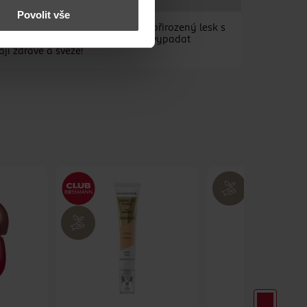
Povolit vše
mžitě vyhlazuje rty a dodává jim přirozený lesk s
y. Postupem času budou vaše rty vypadat
jí zdravě a svěže!