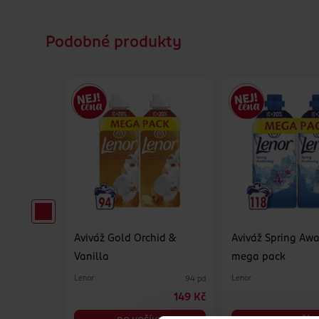
Podobné produkty
sk
Aviváž Gold Orchid &
Aviváž Spring Aw
Vanilla
mega pack
Lenor
Lenor
38 pd
94 pd
79.90 Kč
149 Kč