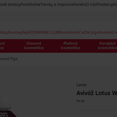
asté dotazy
Pomáháme
Trendy a inspirace
Kariéra
O nás
Prodejny
Ko
etáky
Novinky
Nej
ROSSMANN CLUB
Rossmánek
Cvičte jógu
Korejská 
vní
Vlasová
Pleťová
Korejská
ka
kosmetika
kosmetika
kosmetik
mond Figs
Lenor
Aviváž Lotus 
94 pd