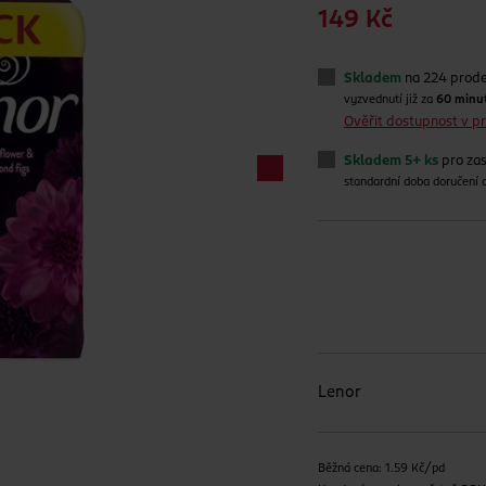
149 Kč
Skladem
na 224 prod
vyzvednutí již za
60 minu
Ověřit dostupnost v 
Skladem 5+ ks
pro zas
standardní doba doručení
Lenor
Běžná cena: 1.59 Kč/pd