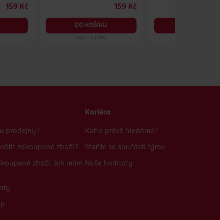
159 Kč
159 Kč
DO KOŠÍKU
DO KOŠÍKU
Obj. č.: 510219
Obj. č.: 1320169
Kariéra
bu prodejny?
Koho právě hledáme?
rátit zakoupené zboží?
Staňte se součástí týmu
zakoupené zboží. Jak mám
Naše hodnoty
sty
up