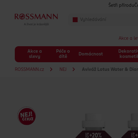
Přeskočit na hlavmní obsah
Šetři přírodu
Č
Akce a l
Akce a
Péče o
Dekorati
Domácnost
slevy
dítě
kosmeti
ROSSMANN.cz
NEJ
Aviváž Lotus Water & Dia