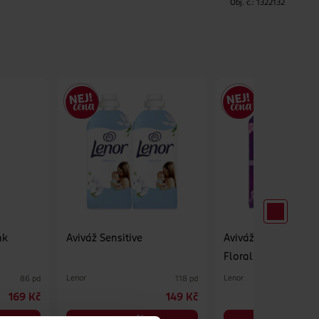
H
Obj. č.:
1322132
nk
Aviváž Sensitive
Aviváž Parfume Th
Floral Bouquet
Lenor
Lenor
86 pd
118 pd
169 Kč
149 Kč