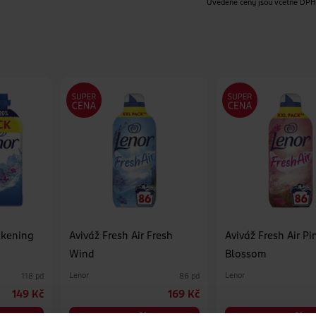
Uvedené ceny jsou včetně DP
akening
Aviváž Fresh Air Fresh
Aviváž Fresh Air Pi
Wind
Blossom
Lenor
Lenor
118 pd
86 pd
149 Kč
169 Kč