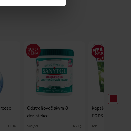
Crease
Odstraňovač skvrn &
Kapsle na praní All
dezinfekce
PODS
Sanytol
Ariel
500 ml
450 g