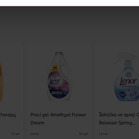
 Therapy
Prací gel Amethyst Flower
Žehlička ve spreji 
Dream
Releaser Spring
Awakening
Lenor
Lenor
45 pd
50 pd