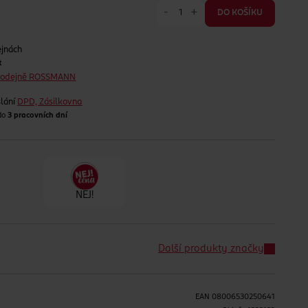
-
+
DO KOŠÍKU
ejnách
t
prodejně ROSSMANN
lání
DPD, Zásilkovna
 do
3 pracovních dní
NEJ!
Další produkty značky
EAN
08006530250641