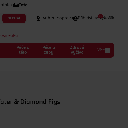
ntakty
Foto
0
Vybrat dopravu
Přihlásit se
Košík
HLEDAT
kosmetika
Péče o
Péče o
Zdravá
Více
a
tělo
zuby
výživa
Water & Diamond Figs