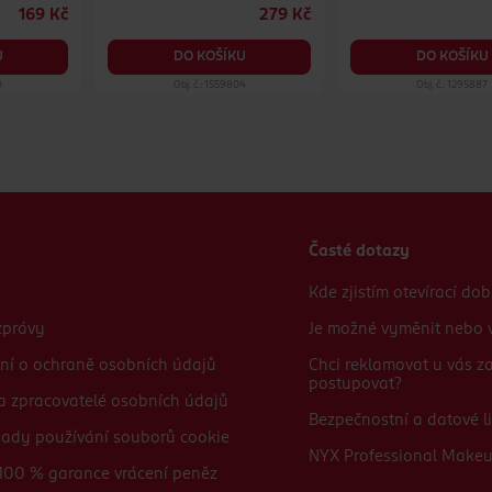
169 Kč
279 Kč
U
DO KOŠÍKU
DO KOŠÍKU
0
Obj. č.: 1559804
Obj. č.: 1295887
Časté dotazy
Kde zjistím otevírací do
zprávy
Je možné vyměnit nebo v
ní o ochraně osobních údajů
Chci reklamovat u vás 
postupovat?
 a zpracovatelé osobních údajů
Bezpečnostní a datové li
sady používání souborů cookie
NYX Professional Make
100 % garance vrácení peněz