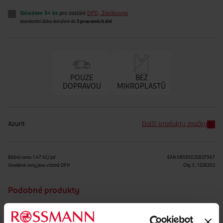
Skladem 5+ ks
pro zaslání
DPD, Zásilkovna
standardní doba doručení do
3 pracovních dní
POUZE
BEZ
DOPRAVOU
MIKROPLASTŮ
Azurit
Další produkty značky
Běžná cena: 1.47 Kč/pd
EAN
08595025837967
Uvedené ceny jsou včetně DPH
Obj. č.:
1328202
Podobné produkty