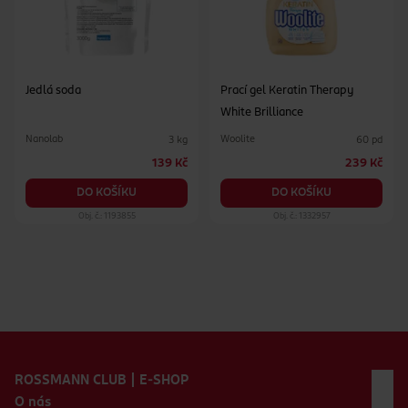
Jedlá soda
Prací gel Keratin Therapy
White Brilliance
Nanolab
Woolite
3 kg
60 pd
139 Kč
239 Kč
DO KOŠÍKU
DO KOŠÍKU
Obj. č.: 1193855
Obj. č.: 1332957
Zápatí webu
ROSSMANN CLUB | E-SHOP
O nás