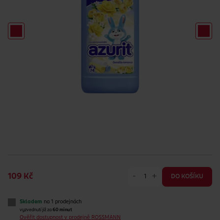
-
+
109 Kč
DO KOŠÍKU
Skladem
na 1 prodejnách
vyzvednutí již za
60 minut
Ověřit dostupnost v prodejně ROSSMANN