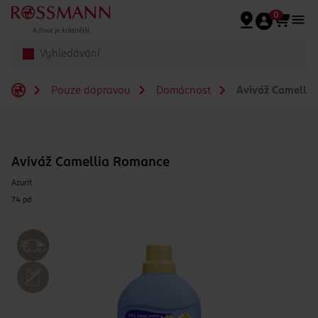
Přeskočit na hlavmní obsah
0
Pouze dopravou
Domácnost
Aviváž Camelli
Aviváž Camellia Romance
Azurit
74 pd