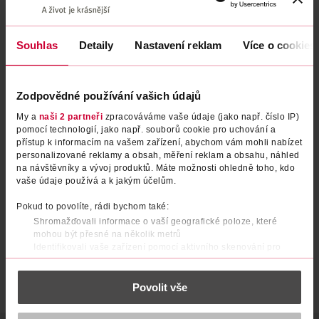
Souhlas
Detaily
Nastavení reklam
Více o cookies
Zodpovědné používání vašich údajů
My a
naši 2 partneři
zpracováváme vaše údaje (jako např. číslo IP)
pomocí technologií, jako např. souborů cookie pro uchování a
přístup k informacím na vašem zařízení, abychom vám mohli nabízet
Aviváž Magnolia Fantasy 74
Aviváž Jasmine Elegance 74 pd
personalizované reklamy a obsah, měření reklam a obsahu, náhled
pd
na návštěvníky a vývoj produktů. Máte možnosti ohledně toho, kdo
vaše údaje používá a k jakým účelům.
Azurit
Azurit
74 pd
74 pd
109 Kč
109 Kč
Pokud to povolíte, rádi bychom také:
Shromažďovali informace o vaší geografické poloze, které
DO KOŠÍKU
DO KOŠÍKU
mohou být přesné na několik metrů
Obj. č.: 1328189
Obj. č.: 1328196
Identifikovali vaše zařízení pomocí aktivního skenování pro
konkrétní charakteristiky (otisk prstu)
Zjistěte více o tom, jak zpracováváme vaše osobní údaje, a nastavte
Povolit vše
si předvolby v
části s podrobnostmi
. Svůj souhlas můžete kdykoliv
změnit nebo odvolat v části Prohlášení o souborech cookie.