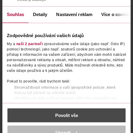
Souhlas
Detaily
Nastavení reklam
Více o cookies
Zodpovědné používání vašich údajů
My a
naši 2 partneři
zpracováváme vaše údaje (jako např. číslo IP)
pomocí technologií, jako např. souborů cookie pro uchování a
přístup k informacím na vašem zařízení, abychom vám mohli nabízet
personalizované reklamy a obsah, měření reklam a obsahu, náhled
Antiperspirant Black & White
Antiperspirant sprej pro ženy
na návštěvníky a vývoj produktů. Máte možnosti ohledně toho, kdo
Invisible Silky Smooth
Black & White Authentic
vaše údaje používá a k jakým účelům.
NIVEA
NIVEA
150 ml
150 ml
Pokud to povolíte, rádi bychom také:
Shromažďovali informace o vaší geografické poloze, které
59.90 Kč
59.90 Kč
mohou být přesné na několik metrů
Identifikovali vaše zařízení pomocí aktivního skenování pro
DO KOŠÍKU
DO KOŠÍKU
konkrétní charakteristiky (otisk prstu)
Obj. č.: 894142
Obj. č.: 1490633
Zjistěte více o tom, jak zpracováváme vaše osobní údaje, a nastavte
Povolit vše
si předvolby v
části s podrobnostmi
. Svůj souhlas můžete kdykoliv
změnit nebo odvolat v části Prohlášení o souborech cookie.
K provozu stránek, personalizaci obsahu a reklam, funkcí sociálních
Upravit