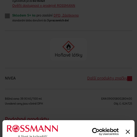
vyzvednutí již za
60 minut
Ověřit dostupnost v prodejně ROSSMANN
Skladem 5+ ks
pro zaslání
DPD, Zásilkovna
standardní doba doručení do
3 pracovních dní
Hořlavé látky
NIVEA
Další produkty značky
Běžná cena: 39.93 Kč/100 ml
EAN
09005800280400
Uvedené ceny jsou včetně DPH
Obj. č.:
624725
Podobné produkty