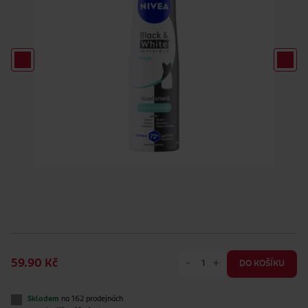
-
+
59.90 Kč
DO KOŠÍKU
Skladem
na 162 prodejnách