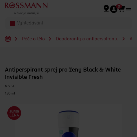
Přeskočit na hlavmní obsah
0
Péče o tělo
Deodoranty a antiperspiranty
Ant
Antiperspirant sprej pro ženy Black & White
Invisible Fresh
NIVEA
150 ml