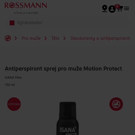
Přeskočit na hlavmní obsah
0
Pro muže
Tělo
Deodoranty a antiperspiranty 
Antiperspirant sprej pro muže Motion Protect
ISANA Men
150 ml