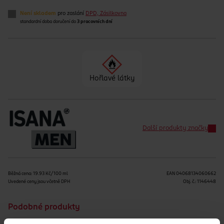
Není skladem
pro zaslání
DPD, Zásilkovna
standardní doba doručení do
3 pracovních dní
Hořlavé látky
Další produkty značky
Běžná cena: 19.93 Kč/100 ml
EAN
04068134060662
Uvedené ceny jsou včetně DPH
Obj. č.:
1146448
Podobné produkty