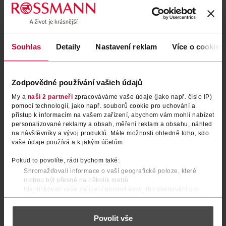
Souhlas
Detaily
Nastavení reklam
Více o cookies
Zodpovědné používání vašich údajů
My a
naši 2 partneři
zpracováváme vaše údaje (jako např. číslo IP)
pomocí technologií, jako např. souborů cookie pro uchování a
přístup k informacím na vašem zařízení, abychom vám mohli nabízet
Antiperspirant roll-on pro
Antiperspirant sprej pro muže
personalizované reklamy a obsah, měření reklam a obsahu, náhled
muže Active Cool
Active Cool
na návštěvníky a vývoj produktů. Máte možnosti ohledně toho, kdo
vaše údaje používá a k jakým účelům.
ISANA Men
ISANA Men
50 ml
150 ml
Pokud to povolíte, rádi bychom také:
24.90 Kč
29.90 Kč
Shromažďovali informace o vaší geografické poloze, které
mohou být přesné na několik metrů
DO KOŠÍKU
DO KOŠÍKU
Identifikovali vaše zařízení pomocí aktivního skenování pro
Obj. č.: 905572
Obj. č.: 905589
konkrétní charakteristiky (otisk prstu)
Zjistěte více o tom, jak zpracováváme vaše osobní údaje, a nastavte
Povolit vše
si předvolby v
části s podrobnostmi
. Svůj souhlas můžete kdykoliv