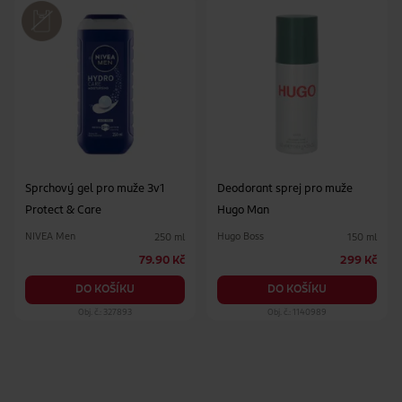
Sprchový gel pro muže 3v1
Deodorant sprej pro muže
Protect & Care
Hugo Man
NIVEA Men
Hugo Boss
250 ml
150 ml
79.90 Kč
299 Kč
DO KOŠÍKU
DO KOŠÍKU
Obj. č.: 327893
Obj. č.: 1140989