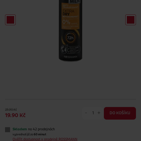
29.90 Kč
-
+
DO KOŠÍKU
19.90 Kč
Skladem
na 42 prodejnách
vyzvednutí již za
60 minut
Ověřit dostupnost v prodejně ROSSMANN