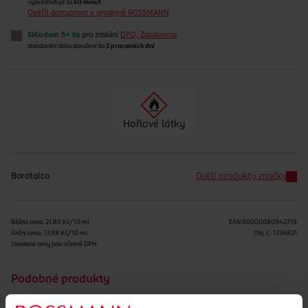
vyzvednutí již za
60 minut
Ověřit dostupnost v prodejně ROSSMANN
Skladem 5+ ks
pro zaslání
DPD, Zásilkovna
standardní doba doručení do
3 pracovních dní
Hořlavé látky
Borotalco
Další produkty značky
Běžná cena: 21.80 Kč/10 ml
EAN
00000080942719
Akční cena: 13.98 Kč/10 ml
Obj. č.:
1334821
Uvedené ceny jsou včetně DPH
Podobné produkty