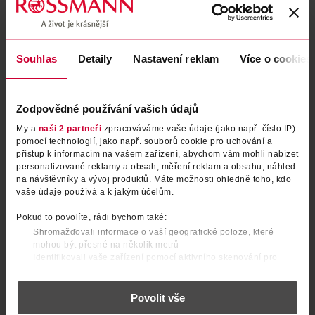
Souhlas
Detaily
Nastavení reklam
Více o cookies
Zodpovědné používání vašich údajů
My a
naši 2 partneři
zpracováváme vaše údaje (jako např. číslo IP)
pomocí technologií, jako např. souborů cookie pro uchování a
přístup k informacím na vašem zařízení, abychom vám mohli nabízet
Antiperspirant tuhý pro ženy
Antiperspirant roll-on Active
personalizované reklamy a obsah, měření reklam a obsahu, náhled
Classic Fresh
Citrus and Lime Fresh
na návštěvníky a vývoj produktů. Máte možnosti ohledně toho, kdo
vaše údaje používá a k jakým účelům.
Dove
Borotalco
50 ml
50 ml
89.90 Kč
109 Kč
Pokud to povolíte, rádi bychom také:
69.90 Kč
69.90 Kč
Shromažďovali informace o vaší geografické poloze, které
mohou být přesné na několik metrů
DO KOŠÍKU
DO KOŠÍKU
Identifikovali vaše zařízení pomocí aktivního skenování pro
Obj. č.: 1309171
Obj. č.: 696289
konkrétní charakteristiky (otisk prstu)
Zjistěte více o tom, jak zpracováváme vaše osobní údaje, a nastavte
Povolit vše
si předvolby v
části s podrobnostmi
. Svůj souhlas můžete kdykoliv
změnit nebo odvolat v části Prohlášení o souborech cookie.