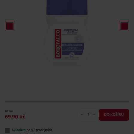
109 Kč
-
+
DO KOŠÍKU
69.90 Kč
Skladem
na 47 prodejnách