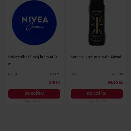
Univerzální tělový krém 400
Sprchový gel pro muže Ahead
ml
NIVEA
STR8
400 ml
400 ml
219 Kč
99.90 Kč
DO KOŠÍKU
DO KOŠÍKU
Obj. č.: 843508
Obj. č.: 1253559