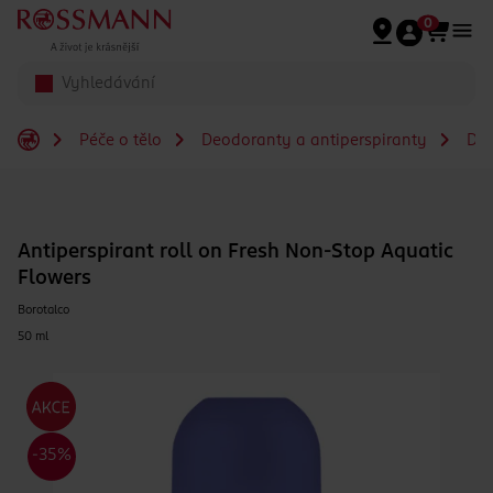
Přeskočit na hlavmní obsah
0
Péče o tělo
Deodoranty a antiperspiranty
De
Antiperspirant roll on Fresh Non-Stop Aquatic
Flowers
Borotalco
50 ml