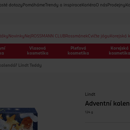
asté dotazy
Pomáháme
Trendy a inspirace
Kariéra
O nás
Prodejny
Ko
etáky
Novinky
Nej
ROSSMANN CLUB
Rossmánek
Cvičte jógu
Korejská 
vní
Vlasová
Pleťová
Korejská
ka
kosmetika
kosmetika
kosmetik
alendář Lindt Teddy
Lindt
Adventní kalen
124 g