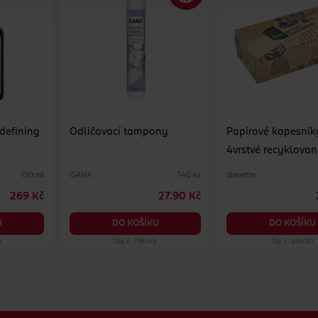
 defining
Odličovací tampony
Papírové kapesník
4vrstvé recyklovan
různé druhy
ISANA
alouette
150 ml
140 ks
269 Kč
27.90 Kč
U
DO KOŠÍKU
DO KOŠÍKU
1
Obj. č.: 796149
Obj. č.: 884181