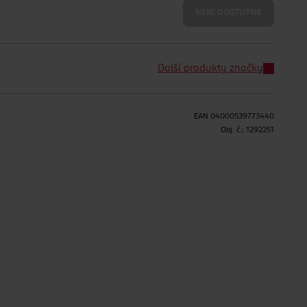
NENÍ DOSTUPNÉ
Další produkty značky
EAN
04000539773440
Obj. č.:
1292251