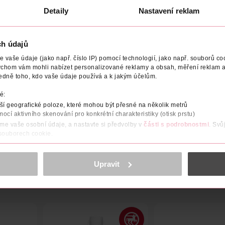
Detaily
Nastavení reklam
ch údajů
NOST
NÁZEV VÝROBCE/DODAVATELE
ADRESA VÝROBCE
vaše údaje (jako např. číslo IP) pomocí technologií, jako např. souborů coo
ychom vám mohli nabízet personalizované reklamy a obsah, měření reklam a
edně toho, kdo vaše údaje používá a k jakým účelům.
každého malého i velkého mlsouna čokolády. To co se skrývá za 
í čokoládu s různorodými příchutěmi. Odpočítávejte do Vánoc s Li
é:
í geografické poloze, které mohou být přesné na několik metrů
mocí aktivního skenování pro konkrétní charakteristiky (otisk prstu)
áme vaše osobní údaje, a nastavte si předvolby v
části s podrobnostmi
. Svů
 souborech cookie.
obsahu a reklam, funkcí sociálních médií, analýze návštěvnosti, které mohou
ně osobních údajů.
Upravit
cookies
<