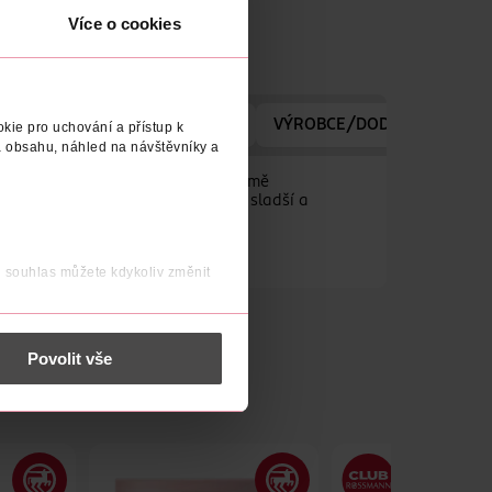
Více o cookies
/DODAVATELE
VYROBENO V
VÝROBCE/DODAVATEL
N
kie pro uchování a přístup k
 obsahu, náhled na návštěvníky a
jednotlivými okénky vám samozřejmě
ndt. Adventní doba tak bude o to sladší a
j souhlas můžete kdykoliv změnit
 nést osobní údaje.
Povolit vše