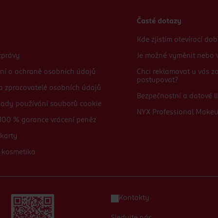
Časté dotazy
Kde zjistím otevírací do
zprávy
Je možné vyměnit nebo v
ní o ochraně osobních údajů
Chci reklamovat u vás 
postupovat?
 a zpracovatelé osobních údajů
Bezpečnostní a datové li
sady používání souborů cookie
NYX Professional Make
100 % garance vrácení peněz
karty
 kosmetika
Kontakty