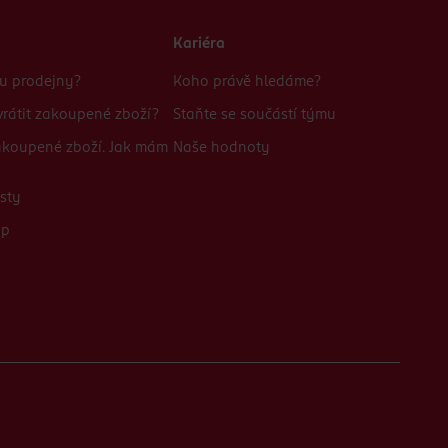
Kariéra
bu prodejny?
Koho právě hledáme?
rátit zakoupené zboží?
Staňte se součástí týmu
zakoupené zboží. Jak mám
Naše hodnoty
sty
up