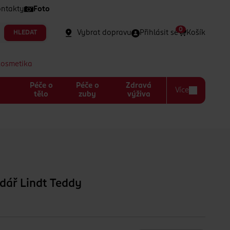
ntakty
Foto
0
Vybrat dopravu
Přihlásit se
Košík
HLEDAT
kosmetika
Péče o
Péče o
Zdravá
Více
a
tělo
zuby
výživa
dář Lindt Teddy