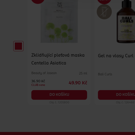
Zklidňující pleťová maska
pro muže
Gel na vlasy Curl
Centella Asiatica
Beauty of Joseon
25 ml
Bali Curls
65 ml
36.90 Kč
49.90 Kč
129 Kč
CLUB cena
KU
DO KOŠÍK
DO KOŠÍKU
99
Obj. č.: 1205800
Obj. č.: 126466