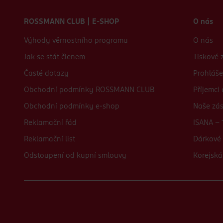
Zápatí webu
ROSSMANN CLUB | E-SHOP
O nás
Výhody věrnostního programu
O nás
Jak se stát členem
Tiskové 
Časté dotazy
Prohláše
Obchodní podmínky ROSSMANN CLUB
Příjemci
Obchodní podmínky e-shop
Naše zá
Reklamační řád
ISANA - 
Reklamační list
Dárkové 
Odstoupení od kupní smlouvy
Korejská