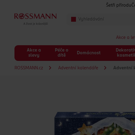
Přeskočit na hlavmní obsah
Šetři přírodu
Č
Akce a l
Akce a
Péče o
Dekorati
Domácnost
slevy
dítě
kosmeti
ROSSMANN.cz
Adventní kalendáře
Adventní k