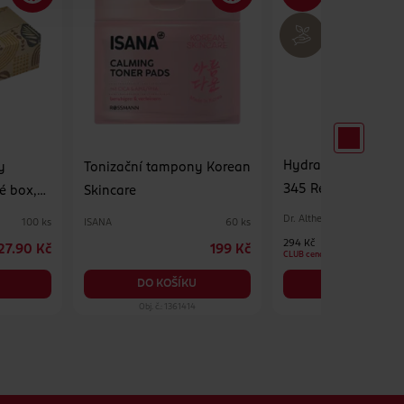
Hydratační pleťov
y
Tonizační tampony Korean
345 Relief Cream M
é box,
Skincare
Dr. Althea
ISANA
100 ks
60 ks
294 Kč
27.90 Kč
199 Kč
CLUB cena
DO KOŠÍKU
DO KOŠÍKU
Obj. č.: 1361414
Obj. č.: 1390575