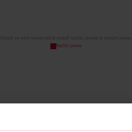
Obsah se nám momentálně nedaří načíst, zkuste to prosím znovu.
Načíst znovu