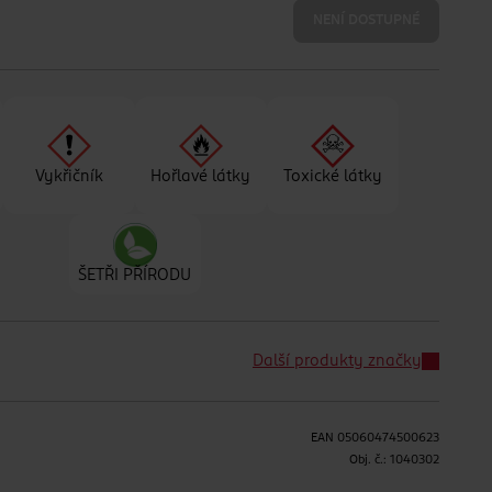
NENÍ DOSTUPNÉ
Vykřičník
Hořlavé látky
Toxické látky
ŠETŘI PŘÍRODU
Další produkty značky
EAN
05060474500623
Obj. č.:
1040302