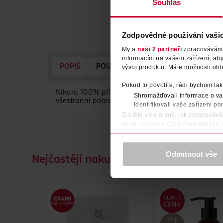
Souhlas
Zodpovědné používání vaši
My a
naši 2 partneři
zpracováváme 
informacím na vašem zařízení, ab
POPIS
POUŽITÍ
SLOŽENÍ
UPOZORNĚ
vývoj produktů. Máte možnosti ohl
Pokud to povolíte, rádi bychom tak
Nikura 100% přírodní esenciální oleje mají nespoče
Shromažďovali informace o vaš
všestranní pomocníci nejen pro váš nos, ale všec
Identifikovali vaše zařízení po
Zjistěte více o tom, jak zpracováv
nebo odvolat v části Prohlášení o
K provozu stránek, personalizaci 
Více najdete v
prohlášení o ochra
Odmítnout vše
Nejčastějí nakupované společně
Děkujeme za pochopení. >
více o 