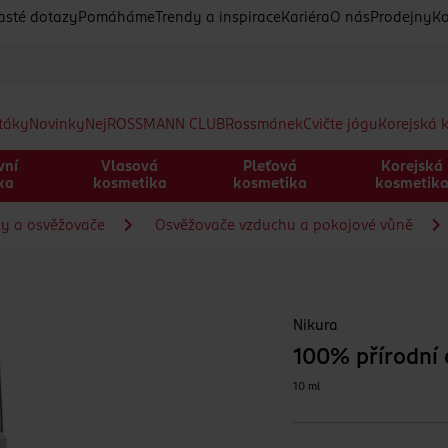
asté dotazy
Pomáháme
Trendy a inspirace
Kariéra
O nás
Prodejny
Ko
etáky
Novinky
Nej
ROSSMANN CLUB
Rossmánek
Cvičte jógu
Korejská 
vní
Vlasová
Pleťová
Korejská
ka
kosmetika
kosmetika
kosmetik
ky a osvěžovače
Osvěžovače vzduchu a pokojové vůně
Nikura
100% přírodní e
10 ml