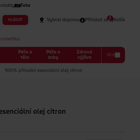
ntakty
Foto
0
Vybrat dopravu
Přihlásit se
Košík
HLEDAT
kosmetika
Péče o
Péče o
Zdravá
Více
a
tělo
zuby
výživa
100% přírodní esenciální olej citron
senciální olej citron