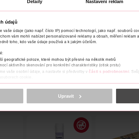
Detaily
Nastavení reklam
ch údajů
vaše údaje (jako např. číslo IP) pomocí technologií, jako např. souborů coo
ychom vám mohli nabízet personalizované reklamy a obsah, měření reklam a
NÍ
OBJEM
VÝROBCE/DODAVATEL
VYROBENO V
edně toho, kdo vaše údaje používá a k jakým účelům.
é:
t využití. Převážně se používají v parní terapii, aromaterapii, masá
í geografické poloze, které mohou být přesné na několik metrů
hny vaše smysly i vaše tělo.
mocí aktivního skenování pro konkrétní charakteristiky (otisk prstu)
áme vaše osobní údaje, a nastavte si předvolby v
části s podrobnostmi
. Svů
 souborech cookie.
obsahu a reklam, funkcí sociálních médií, analýze návštěvnosti, které mohou
ně osobních údajů.
Upravit
cookies
<