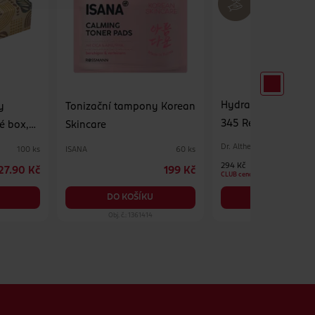
Hydratační pleťov
y
Tonizační tampony Korean
345 Relief Cream M
é box,
Skincare
Dr. Althea
ISANA
100 ks
60 ks
294 Kč
27.90 Kč
199 Kč
CLUB cena
DO KOŠÍKU
DO KOŠÍKU
Obj. č.: 1361414
Obj. č.: 1390575