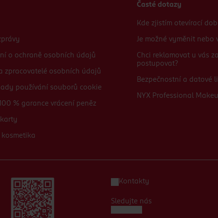
Časté dotazy
Kde zjistím otevírací do
zprávy
Je možné vyměnit nebo v
ní o ochraně osobních údajů
Chci reklamovat u vás 
postupovat?
 a zpracovatelé osobních údajů
Bezpečnostní a datové li
sady používání souborů cookie
NYX Professional Make
100 % garance vrácení peněz
karty
 kosmetika
Kontakty
Sledujte nás