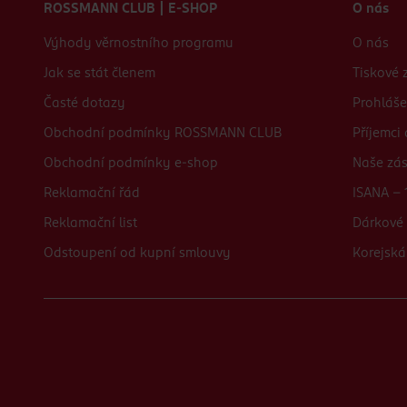
ROSSMANN CLUB | E-SHOP
O nás
Výhody věrnostního programu
O nás
Jak se stát členem
Tiskové 
Časté dotazy
Prohláše
Obchodní podmínky ROSSMANN CLUB
Příjemci
Obchodní podmínky e-shop
Naše zá
Reklamační řád
ISANA - 
Reklamační list
Dárkové 
Odstoupení od kupní smlouvy
Korejská