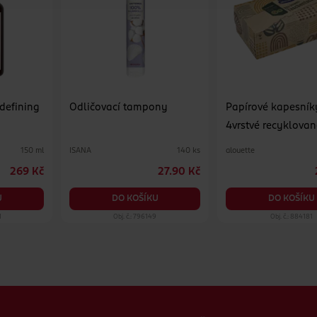
 defining
Odličovací tampony
Papírové kapesník
4vrstvé recyklovan
různé druhy
ISANA
alouette
150 ml
140 ks
269 Kč
27.90 Kč
U
DO KOŠÍKU
DO KOŠÍKU
1
Obj. č.: 796149
Obj. č.: 884181