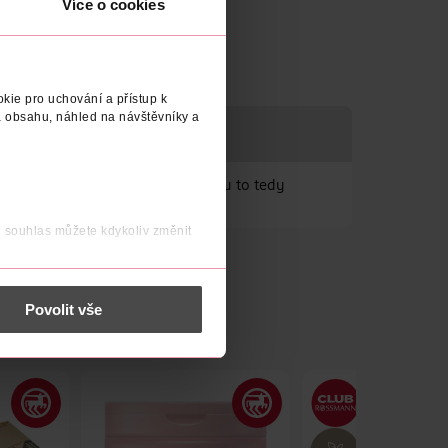
Více o cookies
kie pro uchování a přístup k
 obsahu, náhled na návštěvníky a
žích, koupeli a v péči o pleť. Jsou to tedy
j souhlas můžete kdykoliv změnit
 nést osobní údaje.
Povolit vše