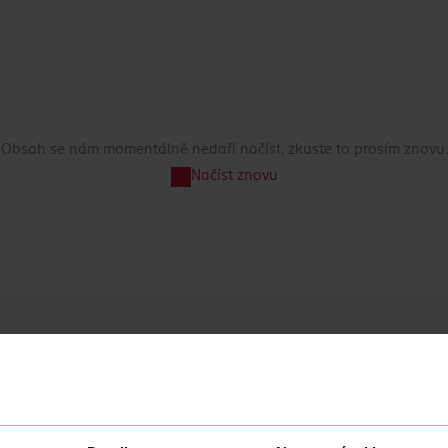
Obsah se nám momentálně nedaří načíst, zkuste to prosím znovu.
Načíst znovu