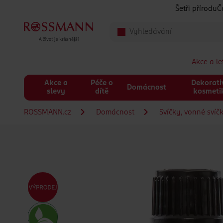
Přeskočit na hlavmní obsah
Šetři přírodu
Č
Akce a l
Akce a
Péče o
Dekorati
Domácnost
slevy
dítě
kosmeti
ROSSMANN.cz
Domácnost
Svíčky, vonné svíč