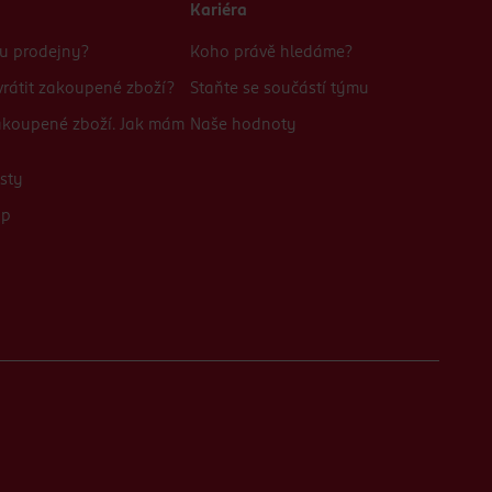
Kariéra
bu prodejny?
Koho právě hledáme?
rátit zakoupené zboží?
Staňte se součástí týmu
zakoupené zboží. Jak mám
Naše hodnoty
sty
up