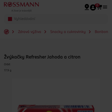
Přeskočit na hlavmní obsah
0
Zdravá výživa
Snacky a cukrovinky
Bonbony 
Žvýkačky Refresher Jahoda a citron
Orbit
17.9 g