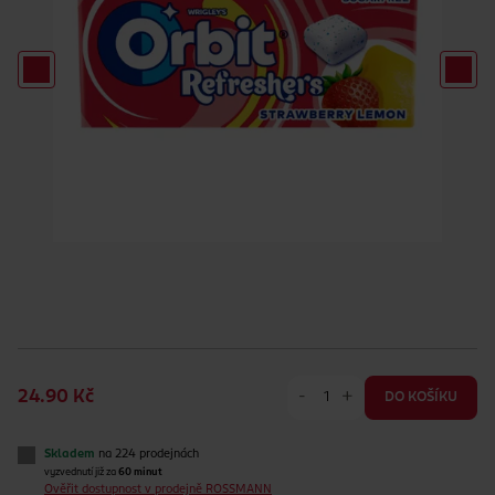
-
+
24.90 Kč
DO KOŠÍKU
Skladem
na 224 prodejnách
vyzvednutí již za
60 minut
Ověřit dostupnost v prodejně ROSSMANN