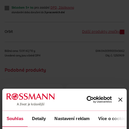
Skladem 5+ ks
pro zaslání
DPD, Zásilkovna
standardní doba doručení do
3 pracovních dní
Orbit
Další produkty značky
Běžná cena: 13.91 Kč/10 g
EAN
04009900545662
Uvedené ceny jsou včetně DPH
Obj. č.:
1250909
Podobné produkty
Souhlas
Detaily
Nastavení reklam
Více o cookies