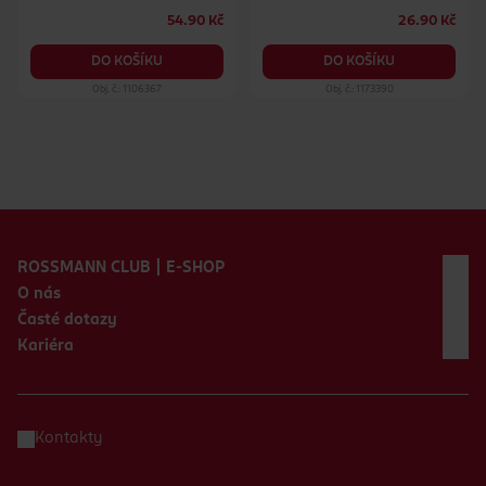
54.90 Kč
26.90 Kč
DO KOŠÍKU
DO KOŠÍKU
Obj. č.: 1106367
Obj. č.: 1173390
Zápatí webu
ROSSMANN CLUB | E-SHOP
O nás
Časté dotazy
Kariéra
Kontakty