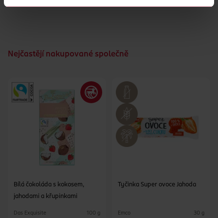
Nejčastějí nakupované společně
Bílá čokoláda s kokosem,
Tyčinka Super ovoce Jahoda
jahodami a křupinkami
Das Exquisite
Emco
100 g
30 g