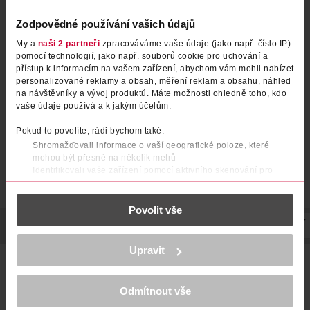
Zodpovědné používání vašich údajů
Žvýkačky Wrigley's Blueberry
Žvýkačky Wrigley's Meloun
My a
naši 2 partneři
zpracováváme vaše údaje (jako např. číslo IP)
pomocí technologií, jako např. souborů cookie pro uchování a
přístup k informacím na vašem zařízení, abychom vám mohli nabízet
personalizované reklamy a obsah, měření reklam a obsahu, náhled
Orbit
Orbit
14 g
14 g
na návštěvníky a vývoj produktů. Máte možnosti ohledně toho, kdo
24.90 Kč
24.90 Kč
vaše údaje používá a k jakým účelům.
DO KOŠÍKU
DO KOŠÍKU
Pokud to povolíte, rádi bychom také:
Obj. č.: 1190229
Obj. č.: 473897
Shromažďovali informace o vaší geografické poloze, které
mohou být přesné na několik metrů
Identifikovali vaše zařízení pomocí aktivního skenování pro
konkrétní charakteristiky (otisk prstu)
Zjistěte více o tom, jak zpracováváme vaše osobní údaje, a nastavte
Povolit vše
si předvolby v
části s podrobnostmi
. Svůj souhlas můžete kdykoliv
změnit nebo odvolat v části Prohlášení o souborech cookie.
POPIS
POUŽITÍ
SLOŽENÍ
SKLADOVÁNÍ
UPOZORNĚNÍ
K provozu stránek, personalizaci obsahu a reklam, funkcí sociálních
Upravit
médií, analýze návštěvnosti, které mohou nést osobní údaje.
Žvýkačka ORBIT Bez cukru pomáhá zachovat sebedůvěru a
Více najdete v
prohlášení o ochraně osobních údajů.
váš dech svěží! Zanechte dokonalý dojem s čistým a svěžím
dechem! OSVĚŽTE svůj den čerstvou chutí máty. Mějte svou
Odmítnout vše
Děkujeme za pochopení. >
více o cookies
<
oblíbenou žvýkačku s dlouhotrvající a osvěžující příchutí
vždy po ruce.