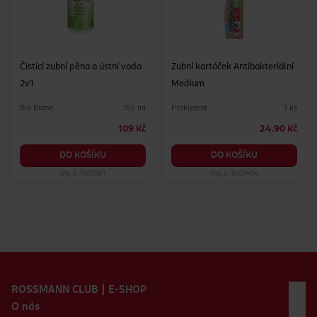
Čisticí zubní pěna a ústní voda
Zubní kartáček Antibakteriální
2v1
Medium
Bio Bione
Prokudent
155 ml
1 ks
109 Kč
24.90 Kč
DO KOŠÍKU
DO KOŠÍKU
Obj. č.: 1502961
Obj. č.: 1065404
Zápatí webu
ROSSMANN CLUB | E-SHOP
O nás