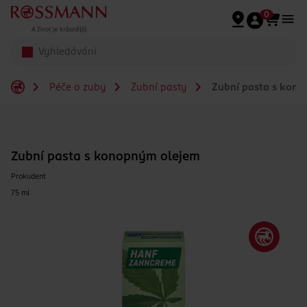
Přeskočit na hlavmní obsah
0
Péče o zuby
Zubní pasty
Zubní pasta s kono
Zubní pasta s konopným olejem
Prokudent
75 ml