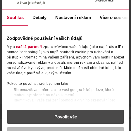
Souhlas
Detaily
Nastavení reklam
Více o cookies
Zubní pasta Herbal Fresh
Zubní pasta s fluoridem Caries
Zodpovědné používání vašich údajů
Protection Whitening
My a
naši 2 partneři
zpracováváme vaše údaje (jako např. číslo IP)
Signal
75 ml
elmex
75 ml
pomocí technologií, jako např. souborů cookie pro uchování a
29.90 Kč
39.90 Kč
přístup k informacím na vašem zařízení, abychom vám mohli nabízet
69.90 Kč
CLUB cena
personalizované reklamy a obsah, měření reklam a obsahu, náhled
DO KOŠÍKU
DO KOŠÍKU
na návštěvníky a vývoj produktů. Máte možnosti ohledně toho, kdo
vaše údaje používá a k jakým účelům.
Obj. č.: 313186
Obj. č.: 899888
Pokud to povolíte, rádi bychom také:
Shromažďovali informace o vaší geografické poloze, které
mohou být přesné na několik metrů
Identifikovali vaše zařízení pomocí aktivního skenování pro
konkrétní charakteristiky (otisk prstu)
Zjistěte více o tom, jak zpracováváme vaše osobní údaje, a nastavte
POPIS
SLOŽENÍ
UPOZORNĚNÍ
OBJEM
VYROBENO V
Povolit vše
si předvolby v
části s podrobnostmi
. Svůj souhlas můžete kdykoliv
změnit nebo odvolat v části Prohlášení o souborech cookie.
Po použití zanechává svěží dech a podporuje čistý pocit v