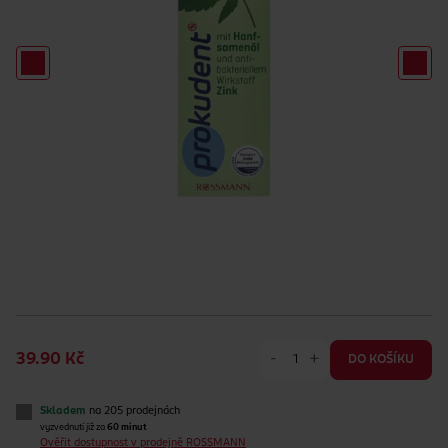
-
+
39.90 Kč
DO KOŠÍKU
Skladem
na 205 prodejnách
vyzvednutí již za
60 minut
Ověřit dostupnost v prodejně ROSSMANN