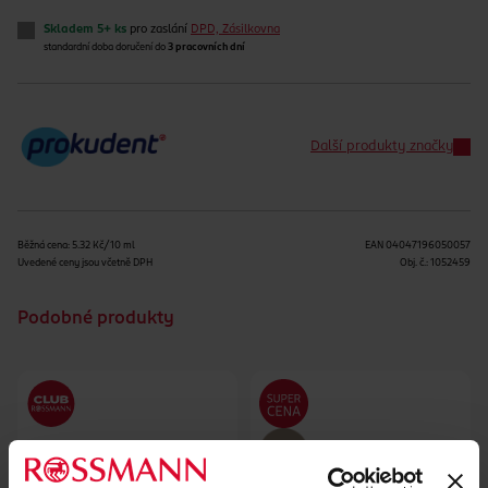
Skladem 5+ ks
pro zaslání
DPD, Zásilkovna
standardní doba doručení do
3 pracovních dní
Další produkty značky
Běžná cena: 5.32 Kč/10 ml
EAN
04047196050057
Uvedené ceny jsou včetně DPH
Obj. č.:
1052459
Podobné produkty