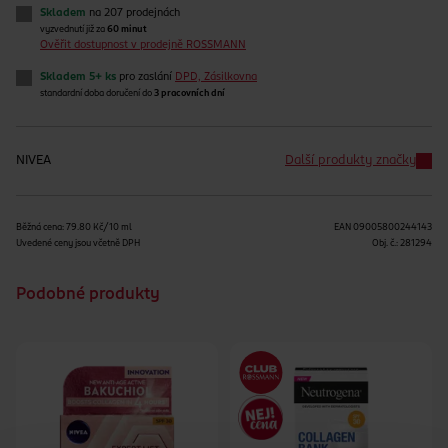
Skladem
na 207 prodejnách
vyzvednutí již za
60 minut
Ověřit dostupnost v prodejně ROSSMANN
Skladem 5+ ks
pro zaslání
DPD, Zásilkovna
standardní doba doručení do
3 pracovních dní
NIVEA
Další produkty značky
Běžná cena: 79.80 Kč/10 ml
EAN
09005800244143
Uvedené ceny jsou včetně DPH
Obj. č.:
281294
Podobné produkty