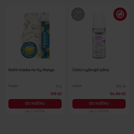
Noční maska na rty Mango
Čisticí vyživující pěna
Frudia
ISANA
10 g
165 ml
159 Kč
54.90 Kč
DO KOŠÍKU
DO KOŠÍKU
Obj. č.: 1267266
Obj. č.: 1261929