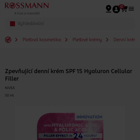
Přeskočit na hlavmní obsah
0
Pleťová kosmetika
Pleťové krémy
Denní krém
Zpevňující denní krém SPF 15 Hyaluron Cellular
Filler
NIVEA
50 ml