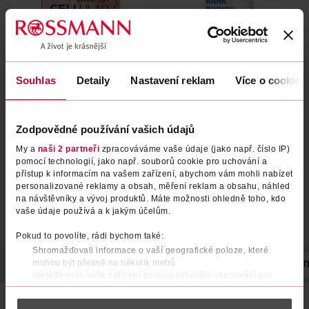
Denní hydratační krém
Denní krém Cellular Expert
Souhlas
Detaily
Nastavení reklam
Více o cookies
Collagen Bank SPF 30
Lift SPF 30
Neutrogena
50 ml
NIVEA
50 ml
Zodpovědné používání vašich údajů
299 Kč
399 Kč
399 Kč
CLUB cena
My a
naši 2 partneři
zpracováváme vaše údaje (jako např. číslo IP)
DO KOŠÍKU
DO KOŠÍKU
pomocí technologií, jako např. souborů cookie pro uchování a
přístup k informacím na vašem zařízení, abychom vám mohli nabízet
Obj. č.: 900508
Obj. č.: 1344684
personalizované reklamy a obsah, měření reklam a obsahu, náhled
na návštěvníky a vývoj produktů. Máte možnosti ohledně toho, kdo
vaše údaje používá a k jakým účelům.
Pokud to povolíte, rádi bychom také:
Shromažďovali informace o vaší geografické poloze, které
mohou být přesné na několik metrů
POPIS
POUŽITÍ
SLOŽENÍ
OBJEM
VÝROBCE/DODAVAT
Identifikovali vaše zařízení pomocí aktivního skenování pro
konkrétní charakteristiky (otisk prstu)
S efektem vyplnění pleti již za 24 hodin* díky vysoce
Zjistěte více o tom, jak zpracováváme vaše osobní údaje, a nastavte