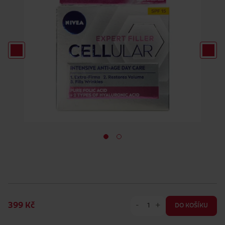
-
+
399 Kč
DO KOŠÍKU