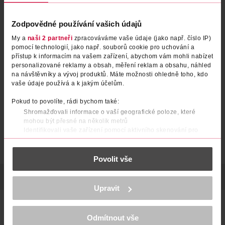
Zodpovědné používání vašich údajů
My a
naši 2 partneři
zpracováváme vaše údaje (jako např. číslo IP)
Vteřinové lepidlo
Univerzální sekundové lepidlo
pomocí technologií, jako např. souborů cookie pro uchování a
přístup k informacím na vašem zařízení, abychom vám mohli nabízet
Super Bond
personalizované reklamy a obsah, měření reklam a obsahu, náhled
Kores
Loctite
3 ks
3 g
na návštěvníky a vývoj produktů. Máte možnosti ohledně toho, kdo
vaše údaje používá a k jakým účelům.
74.90 Kč
59.90 Kč
DO KOŠÍKU
DO KOŠÍKU
Pokud to povolíte, rádi bychom také:
Shromažďovali informace o vaší geografické poloze, které
Obj. č.: 1245752
Obj. č.: 54430
mohou být přesné na několik metrů
Identifikovali vaše zařízení pomocí aktivního skenování pro
konkrétní charakteristiky (otisk prstu)
Zjistěte více o tom, jak zpracováváme vaše osobní údaje, a nastavte
Povolit vše
si předvolby v
části s podrobnostmi
. Svůj souhlas můžete kdykoliv
změnit nebo odvolat v části Prohlášení o souborech cookie.
POPIS
VÝROBCE/DODAVATEL
HMOTNOST
POČET
K provozu stránek, personalizaci obsahu a reklam, funkcí sociálních
Upravit
médií, analýze návštěvnosti, které mohou nést osobní údaje.
Více najdete v
prohlášení o ochraně osobních údajů.
Vteřinové univerzální lepidlo s pomalým stupněm tuhnutí
(nestéká) a okamžitým účinkem lepí korek, umělé hmoty,
Odmítnout vše
gumu, sklo, kov, keramiku apod.. Součástí je
Děkujeme za pochopení. >
více o cookies
<