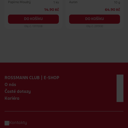
Papírna Moudrý
Auron
1 ks
10 g
14.90 Kč
64.90 Kč
DO KOŠÍKU
DO KOŠÍKU
Obj. č.: 1317008
Obj. č.: 231930
Zápatí webu
ROSSMANN CLUB | E-SHOP
O nás
Časté dotazy
Kariéra
Kontakty