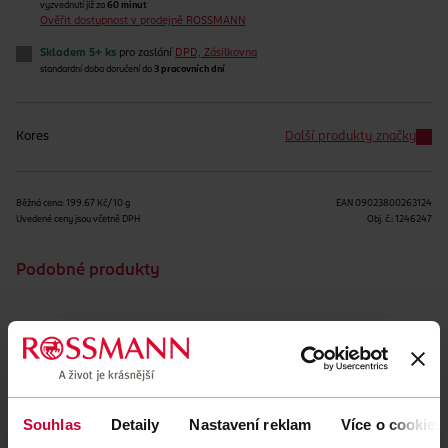
vyzvednutí již za
60 minut
Ověřit dostupnost v prodejně ROSSMANN
Skladem 5+ ks
pro zaslání
DPD, Zásilkovna
standardní doba doručení do
3 pracovních dní
Kores
Další produkty značky
Běžná cena: 199.67 Kč/10 g
EAN
09023800263124
Uvedené ceny jsou včetně DPH
Obj. č.:
1246247
Podobné produkty
Souhlas
Detaily
Nastavení reklam
Více o cookies