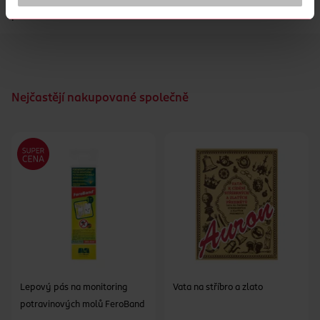
samopropichovací víčko i aplikátor pro čisté a přesné
použití.
Nejčastějí nakupované společně
Lepový pás na monitoring
Vata na stříbro a zlato
potravinových molů FeroBand