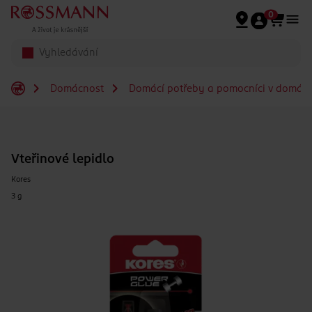
Přeskočit na hlavmní obsah
0
Domácnost
Domácí potřeby a pomocníci v domácn
Vteřinové lepidlo
Kores
3 g