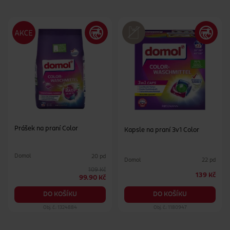
Prášek na praní Color
Kapsle na praní 3v1 Color
Domol
20 pd
Domol
22 pd
109 Kč
139 Kč
99.90 Kč
DO KOŠÍKU
DO KOŠÍKU
Obj. č.: 1324884
Obj. č.: 1180947