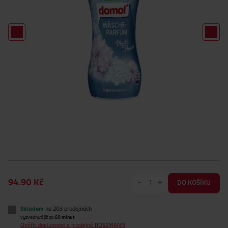
-
+
94.90 Kč
DO KOŠÍKU
Skladem
na 203 prodejnách
vyzvednutí již za
60 minut
Ověřit dostupnost v prodejně ROSSMANN