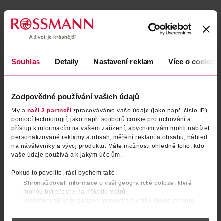
Souhlas
Detaily
Nastavení reklam
Více o cookies
Zodpovědné používání vašich údajů
My a
naši 2 partneři
zpracováváme vaše údaje (jako např. číslo IP)
pomocí technologií, jako např. souborů cookie pro uchování a
Vonné perličky na praní Purple
Vonné perličky Sensual
přístup k informacím na vašem zařízení, abychom vám mohli nabízet
stars
Blossom
personalizované reklamy a obsah, měření reklam a obsahu, náhled
na návštěvníky a vývoj produktů. Máte možnosti ohledně toho, kdo
Domol
Domol
210 g
vaše údaje používá a k jakým účelům.
94.90 Kč
94.90 Kč
Pokud to povolíte, rádi bychom také:
DO KOŠÍKU
DO KOŠÍKU
Shromažďovali informace o vaší geografické poloze, které
mohou být přesné na několik metrů
Obj. č.: 1031935
Obj. č.: 1548457
Identifikovali vaše zařízení pomocí aktivního skenování pro
konkrétní charakteristiky (otisk prstu)
Zjistěte více o tom, jak zpracováváme vaše osobní údaje, a nastavte