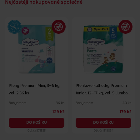
Nejčastějí nakupované společně
Pleny Premium Mini, 3–6 kg,
Plenkové kalhotky Premium
vel. 2 36 ks
Junior, 12–17 kg, vel. 5, Jumbo-
Pack 40 ks
Babydream
Babydream
36 ks
40 ks
129 Kč
179 Kč
DO KOŠÍKU
DO KOŠÍKU
Obj. č.: 871525
Obj. č.: 1118834