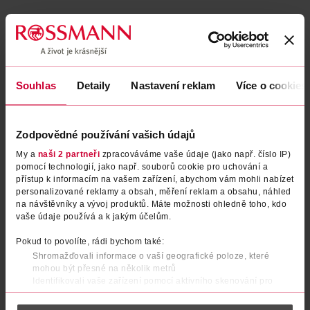
Běžná cena: 0.50 Kč/ks
EAN
04305615544076
Uvedené ceny jsou včetně DPH
Obj. č.:
132183
Podobné produkty
Souhlas
Detaily
Nastavení reklam
Více o cookies
Zodpovědné používání vašich údajů
My a
naši 2 partneři
zpracováváme vaše údaje (jako např. číslo IP)
pomocí technologií, jako např. souborů cookie pro uchování a
přístup k informacím na vašem zařízení, abychom vám mohli nabízet
personalizované reklamy a obsah, měření reklam a obsahu, náhled
na návštěvníky a vývoj produktů. Máte možnosti ohledně toho, kdo
vaše údaje používá a k jakým účelům.
Pokud to povolíte, rádi bychom také:
Vlhčené ubrousky s 99 % vody
Vlhčené ubrousky Med+
Shromažďovali informace o vaší geografické poloze, které
180 ks
mohou být přesné na několik metrů
Identifikovali vaše zařízení pomocí aktivního skenování pro
Babydream
180 ks
Babydream
80 ks
konkrétní charakteristiky (otisk prstu)
79.90 Kč
Zjistěte více o tom, jak zpracováváme vaše osobní údaje, a nastavte