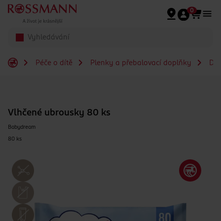
Přeskočit na hlavmní obsah
0
Péče o dítě
Plenky a přebalovací doplňky
Dět
Vlhčené ubrousky 80 ks
Babydream
80 ks