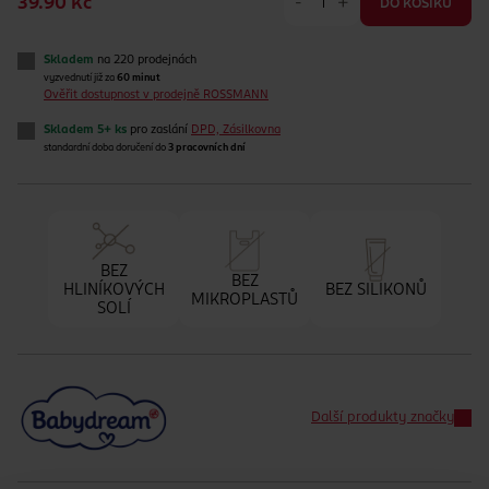
-
+
39.90 Kč
DO KOŠÍKU
Skladem
na 220 prodejnách
vyzvednutí již za
60 minut
Ověřit dostupnost v prodejně ROSSMANN
Skladem 5+ ks
pro zaslání
DPD, Zásilkovna
standardní doba doručení do
3 pracovních dní
BEZ
BEZ
HLINÍKOVÝCH
BEZ SILIKONŮ
MIKROPLASTŮ
SOLÍ
Další produkty značky