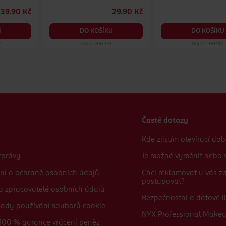
39.90 Kč
29.90 Kč
U
DO KOŠÍKU
DO KOŠÍKU
2
Obj. č.: 697323
Obj. č.: 1361414
Časté dotazy
Kde zjistím otevírací do
zprávy
Je možné vyměnit nebo v
ní o ochraně osobních údajů
Chci reklamovat u vás 
postupovat?
 a zpracovatelé osobních údajů
Bezpečnostní a datové li
sady používání souborů cookie
NYX Professional Make
100 % garance vrácení peněz