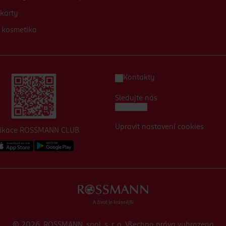
karty
 kosmetika
Kontakty
Sledujte nás
Upravit nastavení cookies
likace ROSSMANN CLUB
© 2026, ROSSMANN, spol. s. r. o. Všechna práva vyhrazena