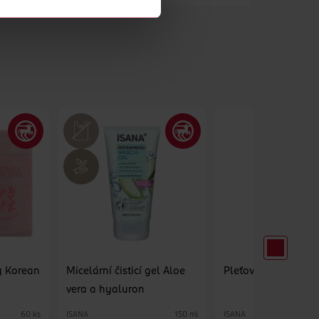
y Korean
Micelární čisticí gel Aloe
Pleťová maska Aloe
vera a hyaluron
ISANA
ISANA
60 ks
150 ml