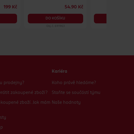
199 Kč
54.90 Kč
1
DO KOŠÍKU
DO KOŠÍKU
Obj. č.: 691963
Obj. č.: 1508390
Kariéra
bu prodejny?
Koho právě hledáme?
rátit zakoupené zboží?
Staňte se součástí týmu
zakoupené zboží. Jak mám
Naše hodnoty
sty
up