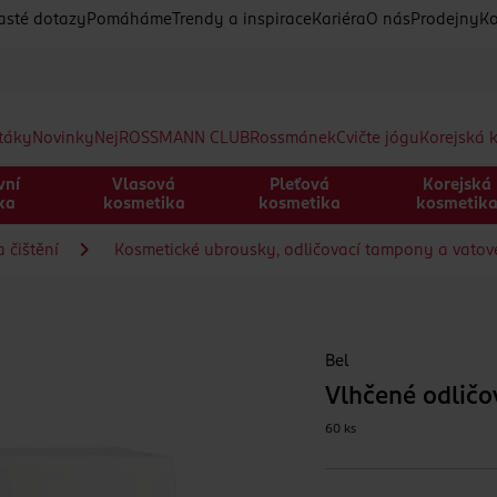
asté dotazy
Pomáháme
Trendy a inspirace
Kariéra
O nás
Prodejny
Ko
etáky
Novinky
Nej
ROSSMANN CLUB
Rossmánek
Cvičte jógu
Korejská 
vní
Vlasová
Pleťová
Korejská
ka
kosmetika
kosmetika
kosmetik
 čištění
Kosmetické ubrousky, odličovací tampony a vatov
Bel
Vlhčené odličo
60 ks