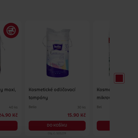
y maxi,
Kosmetické odličovací
Kosmetické tampón
tampóny
mikrovláknem 3x 8
Bella
Bel
40 ks
30 ks
24.90 Kč
15.90 Kč
9
DO KOŠÍKU
DO KOŠÍKU
Obj. č.: 505239
Obj. č.: 1151534