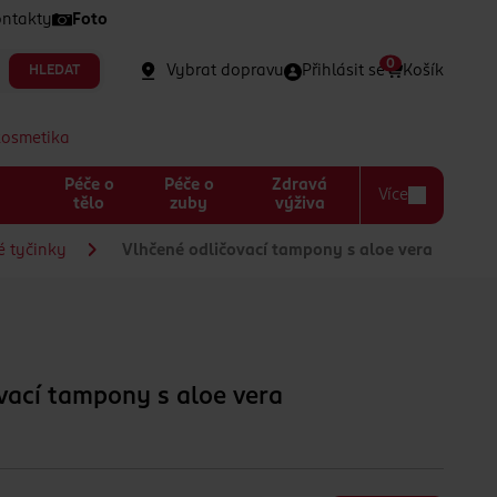
ntakty
Foto
0
Vybrat dopravu
Přihlásit se
Košík
HLEDAT
kosmetika
Péče o
Péče o
Zdravá
Více
a
tělo
zuby
výživa
é tyčinky
Vlhčené odličovací tampony s aloe vera
vací tampony s aloe vera