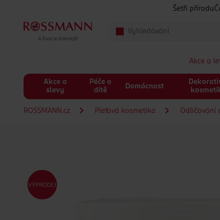
Přeskočit na hlavmní obsah
Šetři přírodu
Č
Akce a l
Akce a
Péče o
Dekorati
Domácnost
slevy
dítě
kosmeti
ROSSMANN.cz
Pleťová kosmetika
Odličování a