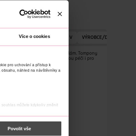
Více o cookies
CE/DODAVATELE
VYROBENO V
VÝROBCE/DODAVATEL
 aloe vera a čisticím aktivním micelám. Tampony
ní péči o pleť a poskytují jemnou péči i pro
kie pro uchování a přístup k
 obsahu, náhled na návštěvníky a
j souhlas můžete kdykoliv změnit
 nést osobní údaje.
Povolit vše