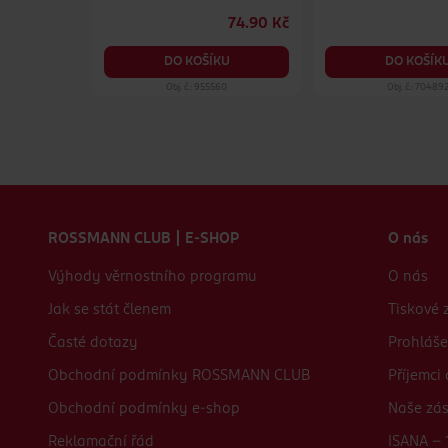
69.90 Kč
74.90 Kč
KU
DO KOŠÍKU
DO KOŠÍK
78
Obj. č.: 955560
Obj. č.: 70489
Zápatí webu
ROSSMANN CLUB | E-SHOP
O nás
Výhody věrnostního programu
O nás
Jak se stát členem
Tiskové 
Časté dotazy
Prohláše
Obchodní podmínky ROSSMANN CLUB
Příjemci
Obchodní podmínky e-shop
Naše zá
Reklamační řád
ISANA - 