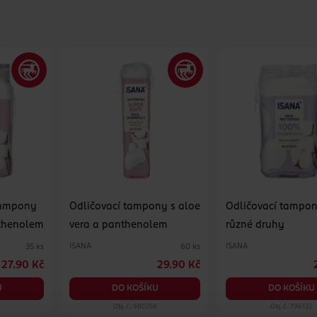
tampony
Odličovací tampony s aloe
Odličovací tampon
nthenolem
vera a panthenolem
různé druhy
ISANA
ISANA
35 ks
60 ks
27.90 Kč
29.90 Kč
U
DO KOŠÍKU
DO KOŠÍKU
7
Obj. č.: 980258
Obj. č.: 796132