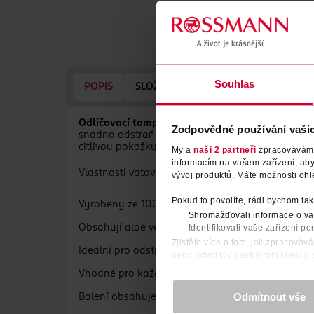
Souhlas
POPIS
SLOŽENÍ
TYP PLETI
EFEKT
Odličovací tampony Face & Body
přinášejí šetrn
Zodpovědné používání vaši
snadno odstraňují vodou rozpustný oční make-up
citlivou pokožku.
My a
naši 2 partneři
zpracováváme 
informacím na vašem zařízení, ab
Vlastnosti vatových tamponů Bel:
vývoj produktů. Máte možnosti ohl
Pokud to povolíte, rádi bychom tak
Vyrobeny ze 100% bavlny pro maximální šetrnos
Shromažďovali informace o vaš
Identifikovali vaše zařízení po
Obsahují aloe vera a čisticí aktivní micely pro 
Zjistěte více o tom, jak zpracováv
Ideální pro odstraňování vodou rozpustného oč
nebo odvolat v části Prohlášení o
Vhodné pro každodenní použití i na citlivou pleť
K provozu stránek, personalizaci 
Více najdete v
prohlášení o ochra
Odmítnout vše
Balení obsahuje 60 odličovacích tamponů