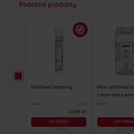
Podobné produkty
ony s
Odličovací tampony
Maxi odličovací 
válné
s aloe vera a pa
ISANA
ISANA
40 ks
140 ks
49.90 Kč
27.90 Kč
KU
DO KOŠÍKU
DO KOŠÍK
56
Obj. č.: 796149
Obj. č.: 98022