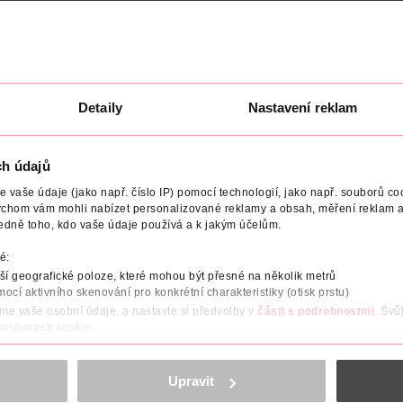
Detaily
Nastavení reklam
POČET
NÁZEV VÝROBCE/DODAVATELE
ADRESA VÝROB
é a efektivní čištění pleti díky přírodní 100% bavlně obohacené o
ch údajů
 a zanechávají pokožku svěží a hebkou. Jsou vhodné pro každoden
vaše údaje (jako např. číslo IP) pomocí technologií, jako např. souborů coo
ychom vám mohli nabízet personalizované reklamy a obsah, měření reklam a
edně toho, kdo vaše údaje používá a k jakým účelům.
é:
t k pokožce
í geografické poloze, které mohou být přesné na několik metrů
mocí aktivního skenování pro konkrétní charakteristiky (otisk prstu)
účinné odstranění make-upu
áme vaše osobní údaje, a nastavte si předvolby v
části s podrobnostmi
. Svů
ního make-upu
 souborech cookie.
obsahu a reklam, funkcí sociálních médií, analýze návštěvnosti, které mohou
ně osobních údajů.
Upravit