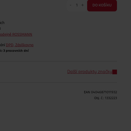
-
+
DO KOŠÍKU
ách
t
prodejně ROSSMANN
lání
DPD, Zásilkovna
 do
3 pracovních dní
Další produkty značky
EAN
04046871011932
H
Obj. č.:
1332223