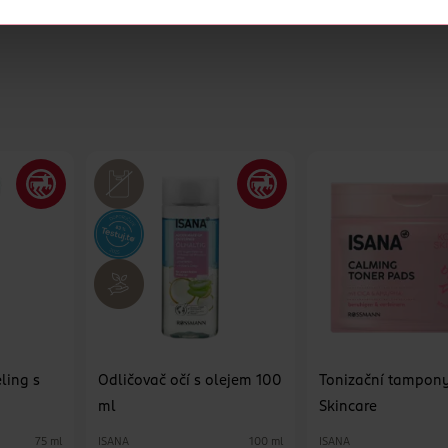
cookies
<
eling s
Odličovač očí s olejem 100
Tonizační tampon
ml
Skincare
ISANA
ISANA
75 ml
100 ml