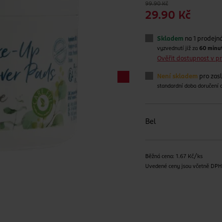
99.90 Kč
29.90 Kč
Skladem
na 1 prodejn
vyzvednutí již za
60 minu
Ověřit dostupnost v 
Není skladem
pro zas
standardní doba doručení
Bel
Běžná cena: 1.67 Kč/ks
Uvedené ceny jsou včetně DP