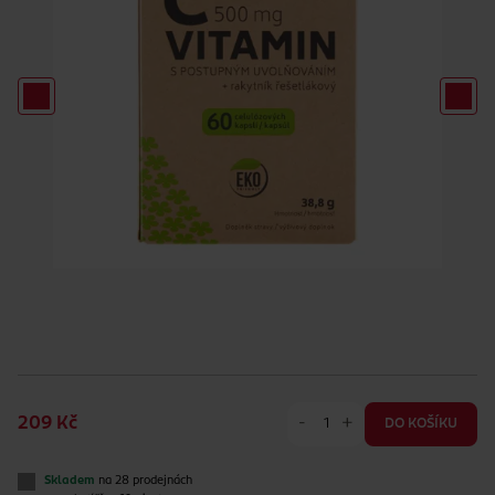
-
+
209 Kč
DO KOŠÍKU
Skladem
na 28 prodejnách