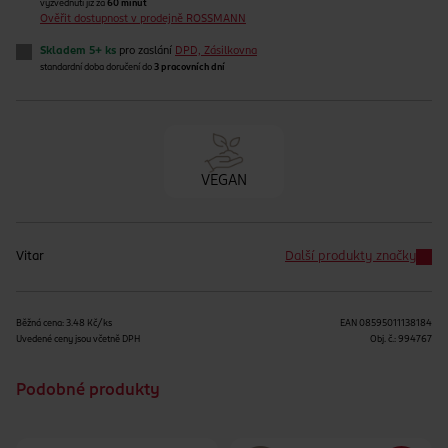
vyzvednutí již za
60 minut
Ověřit dostupnost v prodejně ROSSMANN
Skladem 5+ ks
pro zaslání
DPD, Zásilkovna
standardní doba doručení do
3 pracovních dní
VEGAN
Vitar
Další produkty značky
Běžná cena: 3.48 Kč/ks
EAN
08595011138184
Uvedené ceny jsou včetně DPH
Obj. č.:
994767
Podobné produkty