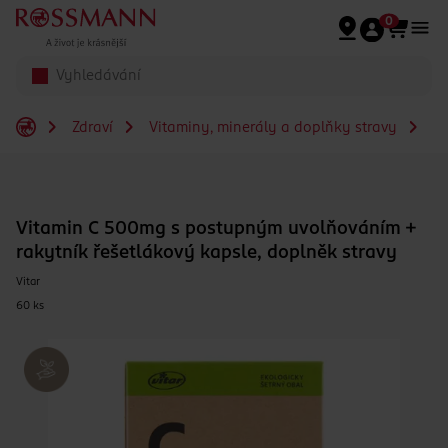
Přeskočit na hlavmní obsah
0
Zdraví
Vitaminy, minerály a doplňky stravy
Vi
Vitamin C 500mg s postupným uvolňováním +
rakytník řešetlákový kapsle, doplněk stravy
Vitar
60 ks