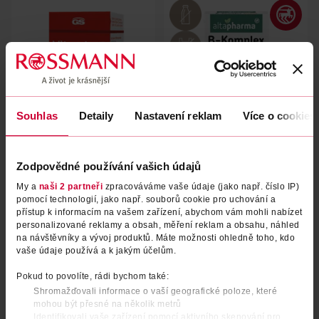
Souhlas
Detaily
Nastavení reklam
Více o cookies
Vitamin C 1000 mg se šípky,
Tablety s vitamíny, doplněk
Zodpovědné používání vašich údajů
doplněk stravy
stravy
My a
naši 2 partneři
zpracováváme vaše údaje (jako např. číslo IP)
GS
altapharma
120 ks
60 ks
pomocí technologií, jako např. souborů cookie pro uchování a
přístup k informacím na vašem zařízení, abychom vám mohli nabízet
279 Kč
49.90 Kč
personalizované reklamy a obsah, měření reklam a obsahu, náhled
na návštěvníky a vývoj produktů. Máte možnosti ohledně toho, kdo
DO KOŠÍKU
DO KOŠÍKU
vaše údaje používá a k jakým účelům.
Obj. č.: 1133424
Obj. č.: 952996
Pokud to povolíte, rádi bychom také:
Shromažďovali informace o vaší geografické poloze, které
mohou být přesné na několik metrů
Identifikovali vaše zařízení pomocí aktivního skenování pro