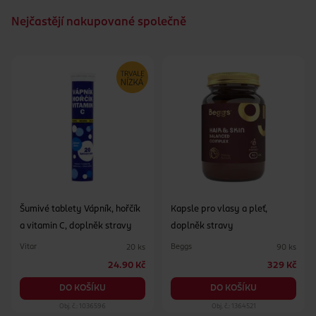
Nejčastějí nakupované společně
Šumivé tablety Vápník, hořčík
Kapsle pro vlasy a pleť,
a vitamin C, doplněk stravy
doplněk stravy
Vitar
Beggs
20 ks
90 ks
24.90 Kč
329 Kč
DO KOŠÍKU
DO KOŠÍKU
Obj. č.: 1036596
Obj. č.: 1364521