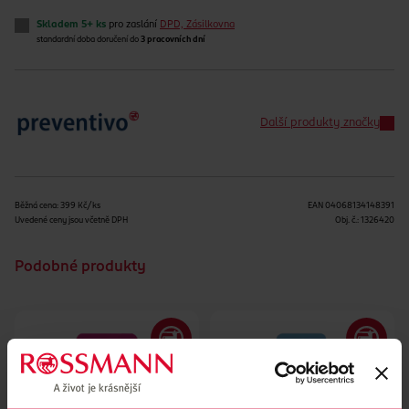
Skladem 5+ ks
pro zaslání
DPD, Zásilkovna
standardní doba doručení do
3 pracovních dní
Další produkty značky
Běžná cena: 399 Kč/ks
EAN
04068134148391
Uvedené ceny jsou včetně DPH
Obj. č.:
1326420
Podobné produkty