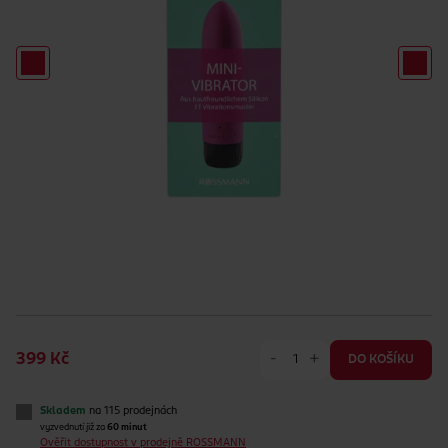
-
+
399 Kč
DO KOŠÍKU
Skladem
na 115 prodejnách
vyzvednutí již za
60 minut
Ověřit dostupnost v prodejně ROSSMANN