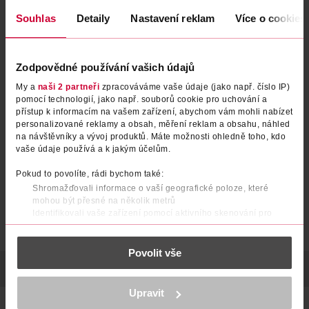
Souhlas
Detaily
Nastavení reklam
Více o cookies
Zodpovědné používání vašich údajů
Vibrátor G-Spot
Vibrátor
My a
naši 2 partneři
zpracováváme vaše údaje (jako např. číslo IP)
pomocí technologií, jako např. souborů cookie pro uchování a
přístup k informacím na vašem zařízení, abychom vám mohli nabízet
Preventivo
Preventivo
1 ks
1 ks
personalizované reklamy a obsah, měření reklam a obsahu, náhled
na návštěvníky a vývoj produktů. Máte možnosti ohledně toho, kdo
449 Kč
499 Kč
vaše údaje používá a k jakým účelům.
DO KOŠÍKU
DO KOŠÍKU
Pokud to povolíte, rádi bychom také:
Obj. č.: 1186420
Obj. č.: 1030112
Shromažďovali informace o vaší geografické poloze, které
mohou být přesné na několik metrů
Identifikovali vaše zařízení pomocí aktivního skenování pro
konkrétní charakteristiky (otisk prstu)
Zjistěte více o tom, jak zpracováváme vaše osobní údaje, a nastavte
Povolit vše
si předvolby v
části s podrobnostmi
. Svůj souhlas můžete kdykoliv
změnit nebo odvolat v části Prohlášení o souborech cookie.
POPIS
POČET
VYROBENO V
VÝROBCE/DODAVATEL
K provozu stránek, personalizaci obsahu a reklam, funkcí sociálních
Upravit
médií, analýze návštěvnosti, které mohou nést osobní údaje.
Vibrátor Preventivo Mini Plus je vyrobený ze šetrného