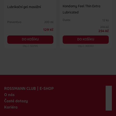
Kondomy Feel Thin Extra
Lubrikační gel masážní
Lubricated
Durex
12 ks
Preventivo
200 ml
319 Kč
129 Kč
254 Kč
DO KOŠÍKU
DO KOŠÍKU
Obj. č.: 322195
Obj. č.: 368353
Zápatí webu
ROSSMANN CLUB | E-SHOP
O nás
Časté dotazy
Kariéra