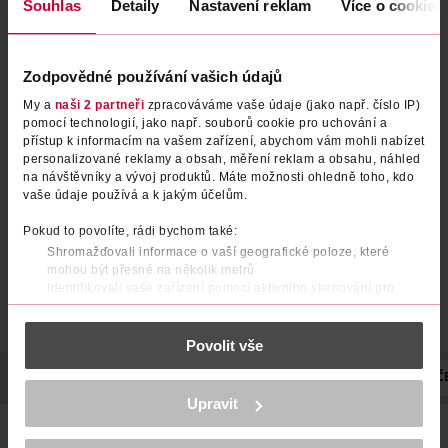
Souhlas
Detaily
Nastavení reklam
Více o cookies
Zodpovědné používání vašich údajů
My a
naši 2 partneři
zpracováváme vaše údaje (jako např. číslo IP)
Umělé řasy Volume Cluster
Umělé řasy Faked Everyday
pomocí technologií, jako např. souborů cookie pro uchování a
Natural
přístup k informacím na vašem zařízení, abychom vám mohli nabízet
personalizované reklamy a obsah, měření reklam a obsahu, náhled
Catrice
Catrice
1 ks
1 ks
na návštěvníky a vývoj produktů. Máte možnosti ohledně toho, kdo
119 Kč
119 Kč
vaše údaje používá a k jakým účelům.
DO KOŠÍKU
DO KOŠÍKU
Pokud to povolíte, rádi bychom také:
Shromažďovali informace o vaší geografické poloze, které
Obj. č.: 1307023
Obj. č.: 1153507
mohou být přesné na několik metrů
Identifikovali vaše zařízení pomocí aktivního skenování pro
konkrétní charakteristiky (otisk prstu)
Zjistěte více o tom, jak zpracováváme vaše osobní údaje, a nastavte
Povolit vše
si předvolby v
části s podrobnostmi
. Svůj souhlas můžete kdykoliv
změnit nebo odvolat v části Prohlášení o souborech cookie.
POPIS
POUŽITÍ
SLOŽENÍ
VÝROBCE/DODAVATEL
POČ
K provozu stránek, personalizaci obsahu a reklam, funkcí sociálních
Upravit
médií, analýze návštěvnosti, které mohou nést osobní údaje.
WOW efekt je zaručen s našimi umělými řasami. Můžete si
Více najdete v
prohlášení o ochraně osobních údajů.
vybrat mezi různými styly řas s přirozenými až dramatickými