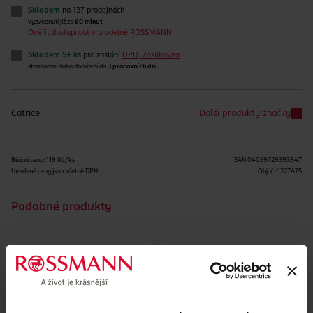
Skladem
na 137 prodejnách
vyzvednutí již za
60 minut
Ověřit dostupnost v prodejně ROSSMANN
Skladem 5+ ks
pro zaslání
DPD, Zásilkovna
standardní doba doručení do
3 pracovních dní
Catrice
Další produkty značky
Běžná cena: 119 Kč/ks
EAN
04059729393647
Uvedené ceny jsou včetně DPH
Obj. č.:
1227475
Podobné produkty