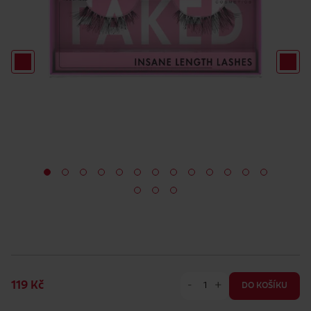
-
+
119 Kč
DO KOŠÍKU