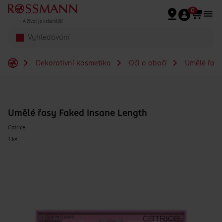
Přeskočit na hlavmní obsah
0
Dekorativní kosmetika
Oči a obočí
Umělé řas
Umělé řasy Faked Insane Length
Catrice
1 ks