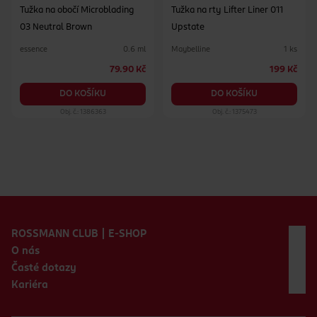
Tužka na obočí Microblading
Tužka na rty Lifter Liner 011
03 Neutral Brown
Upstate
essence
Maybelline
0.6 ml
1 ks
79.90 Kč
199 Kč
DO KOŠÍKU
DO KOŠÍKU
Obj. č.: 1386363
Obj. č.: 1375473
Zápatí webu
ROSSMANN CLUB | E-SHOP
O nás
Časté dotazy
Kariéra