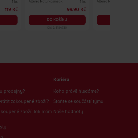
Alterra Naturkosmetik
Alterra Naturkosmetik
1 ks
1 ks
119 Kč
99.90 Kč
DO KOŠÍKU
DO KOŠÍKU
Obj. č.: 1184730
Obj. č.: 1185263
Kariéra
bu prodejny?
Koho právě hledáme?
rátit zakoupené zboží?
Staňte se součástí týmu
zakoupené zboží. Jak mám
Naše hodnoty
sty
up