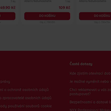
Alterra Naturkosmetik
Alterra Naturkosmetik
1 ks
1 ks
49.90 Kč
109 Kč
U
DO KOŠÍKU
DO KOŠÍKU
4
Obj. č.: 1185355
Obj. č.: 1184754
Časté dotazy
Kde zjistím otevírací do
zprávy
Je možné vyměnit nebo v
ní o ochraně osobních údajů
Chci reklamovat u vás 
postupovat?
 a zpracovatelé osobních údajů
Bezpečnostní a datové li
sady používání souborů cookie
NYX Professional Make