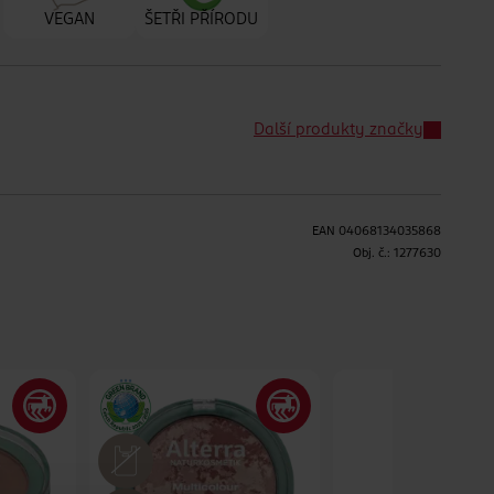
VEGAN
ŠETŘI PŘÍRODU
Další produkty značky
EAN
04068134035868
H
Obj. č.:
1277630