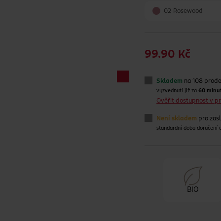
02 Rosewood
99.90 Kč
Skladem
na 108 prod
vyzvednutí již za
60 minu
Ověřit dostupnost v 
Není skladem
pro zas
standardní doba doručení
BIO