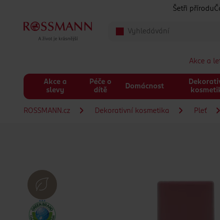
Přeskočit na hlavmní obsah
Šetři přírodu
Č
Akce a l
Akce a
Péče o
Dekorati
Domácnost
slevy
dítě
kosmeti
ROSSMANN.cz
Dekorativní kosmetika
Pleť