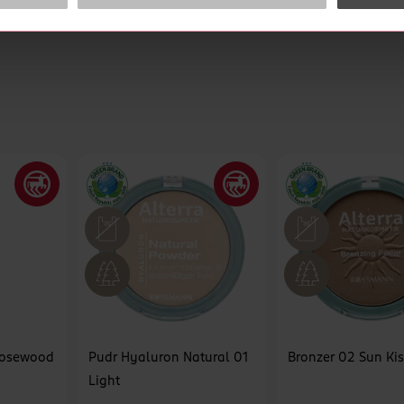
zhled. Díky krémové textuře se tvářenka snadno nanáší a roztírá.
cookies
<
Rosewood
Pudr Hyaluron Natural 01
Bronzer 02 Sun Ki
Light