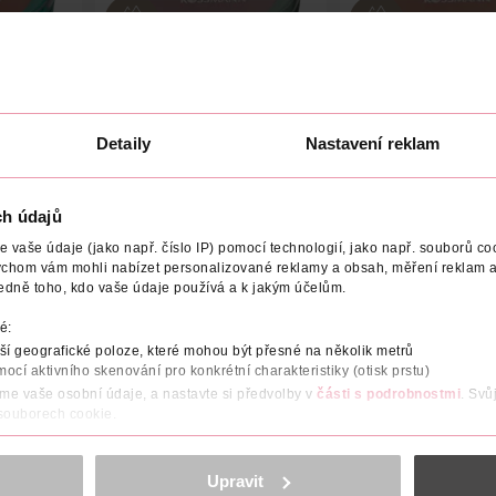
ewood
Tvářenka 01 Natural Rose
Tvářenka 08 Peac
Detaily
Nastavení reklam
Alterra Naturkosmetik
Alterra Naturkosmetik
1 ks
1 ks
ch údajů
99.90 Kč
99.90 Kč
vaše údaje (jako např. číslo IP) pomocí technologií, jako např. souborů coo
ychom vám mohli nabízet personalizované reklamy a obsah, měření reklam a
U
DO KOŠÍKU
DO KOŠÍKU
edně toho, kdo vaše údaje používá a k jakým účelům.
9
Obj. č.: 1184075
Obj. č.: 1184105
é:
í geografické poloze, které mohou být přesné na několik metrů
mocí aktivního skenování pro konkrétní charakteristiky (otisk prstu)
áme vaše osobní údaje, a nastavte si předvolby v
části s podrobnostmi
. Svů
 souborech cookie.
ODAVATEL
obsahu a reklam, funkcí sociálních médií, analýze návštěvnosti, které mohou
ně osobních údajů.
Upravit