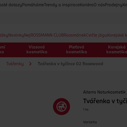
asté dotazy
Pomáháme
Trendy a inspirace
Kariéra
O nás
Prodejny
Ko
etáky
Novinky
Nej
ROSSMANN CLUB
Rossmánek
Cvičte jógu
Korejská 
vní
Vlasová
Pleťová
Korejská
ka
kosmetika
kosmetika
kosmetik
Tvářenky
Tvářenka v tyčince 02 Rosewood
Alterra Naturkosmetik
Tvářenka v ty
1 ks
Varianta