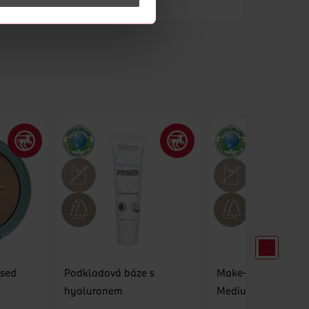
ssed
Podkladová báze s
Make-up Anti-Age 
hyaluronem
Medium