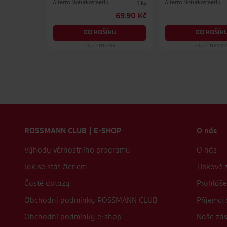
Alterra Naturkosmetik
Alterra Naturkosmetik
7 g
1 ks
89.90 Kč
69.90 Kč
KU
DO KOŠÍKU
DO KOŠÍK
61
Obj. č.: 1117769
Obj. č.: 118404
Zápatí webu
ROSSMANN CLUB | E-SHOP
O nás
Výhody věrnostního programu
O nás
Jak se stát členem
Tiskové 
Časté dotazy
Prohláše
Obchodní podmínky ROSSMANN CLUB
Příjemci
Obchodní podmínky e-shop
Naše zá