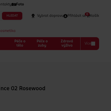
ntakty
Foto
0
Vybrat dopravu
Přihlásit se
Košík
HLEDAT
kosmetika
Péče o
Péče o
Zdravá
Více
a
tělo
zuby
výživa
čince 02 Rosewood