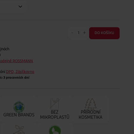
-
+
DO KOŠÍKU
ejnách
t
prodejně ROSSMANN
lání
DPD, Zásilkovna
 do
3 pracovních dní
BEZ
PŘÍRODNÍ
GREEN BRANDS
MIKROPLASTŮ
KOSMETIKA