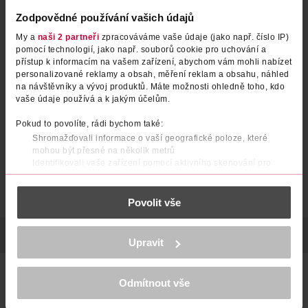
Zodpovědné používání vašich údajů
My a
naši 2 partneři
zpracováváme vaše údaje (jako např. číslo IP)
Tvářenka Facefinity 50
Tekutá tvářenka a rozjasňovač
pomocí technologií, jako např. souborů cookie pro uchování a
Love Steady 006
přístup k informacím na vašem zařízení, abychom vám mohli nabízet
personalizované reklamy a obsah, měření reklam a obsahu, náhled
Max Factor
Moira
1.5 g
1 ks
na návštěvníky a vývoj produktů. Máte možnosti ohledně toho, kdo
vaše údaje používá a k jakým účelům.
379 Kč
349 Kč
Pokud to povolíte, rádi bychom také:
DO KOŠÍKU
DO KOŠÍKU
Shromažďovali informace o vaší geografické poloze, které
Obj. č.: 1271713
Obj. č.: 1509625
mohou být přesné na několik metrů
Identifikovali vaše zařízení pomocí aktivního skenování pro
konkrétní charakteristiky (otisk prstu)
Zjistěte více o tom, jak zpracováváme vaše osobní údaje, a nastavte
Povolit vše
si předvolby v
části s podrobnostmi
. Svůj souhlas můžete kdykoliv
změnit nebo odvolat v části Prohlášení o souborech cookie.
POPIS
SLOŽENÍ
POČET
VÝROBCE/DODAVATEL
K provozu stránek, personalizaci obsahu a reklam, funkcí sociálních
Upravit
médií, analýze návštěvnosti, které mohou nést osobní údaje.
Více najdete v
prohlášení o ochraně osobních údajů.
Tvářenka Annabelle Minerals v broskvovém odstínu. Zvýrazní
krásu žen s teplou olivovou pletí a dodá jí zdravý lesk.
Odmítnout vše
Děkujeme za pochopení. >
více o cookies
<