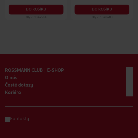
DO KOŠÍKU
DO KOŠÍKU
Obj. č.: 1044584
Obj. č.: 1048483
Zápatí webu
ROSSMANN CLUB | E-SHOP
O nás
Časté dotazy
Kariéra
Kontakty