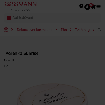
Přeskočit na hlavmní obsah
0
Dekorativní kosmetika
Pleť
Tvářenky
Tvář
Tvářenka Sunrise
Annabelle
1 ks