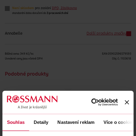
Není skladem
pro zaslání
DPD, Zásilkovna
standardní doba doručení do
3 pracovních dní
Annabelle
Další produkty značky
Běžná cena: 349 Kč/ks
EAN
05902596579593
Uvedené ceny jsou včetně DPH
Obj. č.:
1103618
Podobné produkty
Souhlas
Detaily
Nastavení reklam
Více o cookies