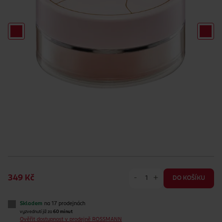
-
+
349 Kč
DO KOŠÍKU
Skladem
na 17 prodejnách
vyzvednutí již za
60 minut
Ověřit dostupnost v prodejně ROSSMANN