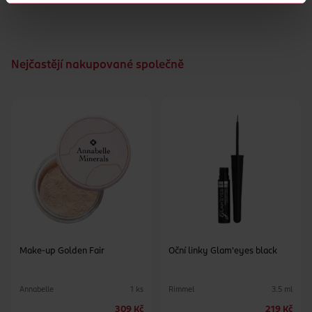
Nejčastějí nakupované společně
Make-up Golden Fair
Oční linky Glam'eyes black
Annabelle
Rimmel
1 ks
3.5 ml
309 Kč
219 Kč