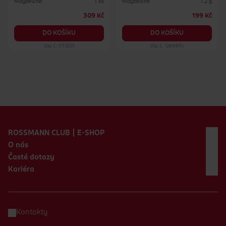
Maybelline
Maybelline
1 ks
1.2 g
309 Kč
199 Kč
DO KOŠÍKU
DO KOŠÍKU
Obj. č.: 1173031
Obj. č.: 1269895
Zápatí webu
ROSSMANN CLUB | E-SHOP
O nás
Časté dotazy
Kariéra
Kontakty