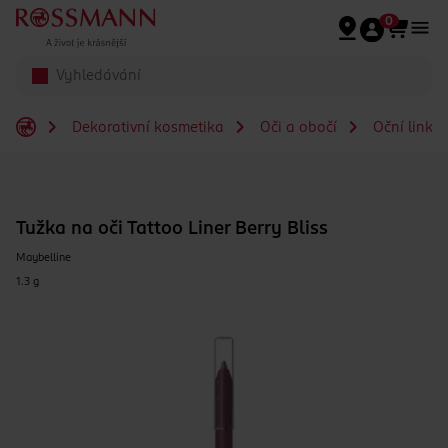
Přeskočit na hlavmní obsah
0
Dekorativní kosmetika
Oči a obočí
Oční linky
Tužka na oči Tattoo Liner Berry Bliss
Maybelline
1.3 g