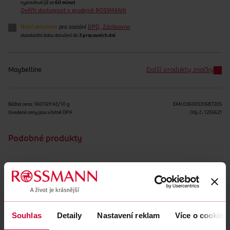
vyzvednutí již za
60 minut
Ověřit dostupnost v prodejně ROSSMANN
Není skladem
pro zaslání
DPD, Zásilkovna
standardní doba doručení do
3 pracovních dní
Maybelline
Další produkty značky
Běžná cena: 1607.69 Kč/10 g
EAN
03600531687205
Uvedené ceny jsou včetně DPH
Obj. č.:
1255621
Podobné produkty
Souhlas
Detaily
Nastavení reklam
Více o cookies