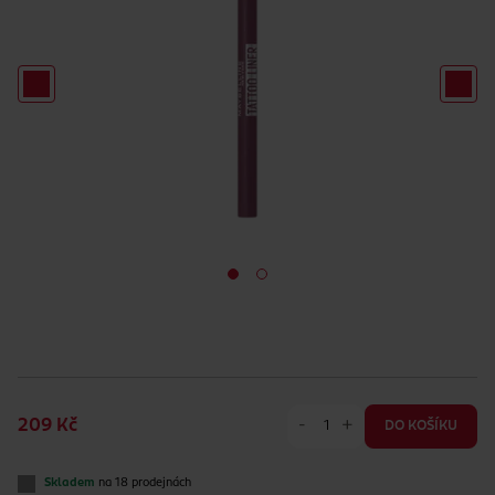
-
+
209 Kč
DO KOŠÍKU
Skladem
na 18 prodejnách