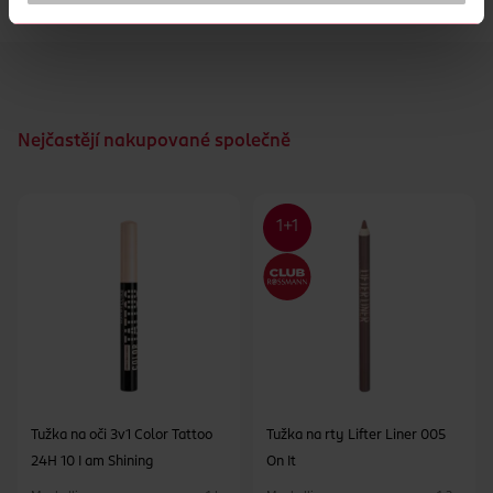
po celý den.
Nejčastějí nakupované společně
Tužka na oči 3v1 Color Tattoo
Tužka na rty Lifter Liner 005
24H 10 I am Shining
On It