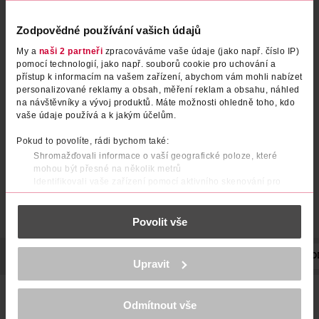
Zodpovědné používání vašich údajů
My a
naši 2 partneři
zpracováváme vaše údaje (jako např. číslo IP)
pomocí technologií, jako např. souborů cookie pro uchování a
Tužka na oči Tattoo Liner 910
Tužka na oči gelová Tattoo
přístup k informacím na vašem zařízení, abychom vám mohli nabízet
Bold Brown
Liner Smokey Grey
personalizované reklamy a obsah, měření reklam a obsahu, náhled
na návštěvníky a vývoj produktů. Máte možnosti ohledně toho, kdo
Maybelline
Maybelline
1 ks
1.3 g
vaše údaje používá a k jakým účelům.
209 Kč
229 Kč
Pokud to povolíte, rádi bychom také:
DO KOŠÍKU
DO KOŠÍKU
Shromažďovali informace o vaší geografické poloze, které
Obj. č.: 901734
Obj. č.: 1269994
mohou být přesné na několik metrů
Identifikovali vaše zařízení pomocí aktivního skenování pro
konkrétní charakteristiky (otisk prstu)
Zjistěte více o tom, jak zpracováváme vaše osobní údaje, a nastavte
Povolit vše
si předvolby v
části s podrobnostmi
. Svůj souhlas můžete kdykoliv
změnit nebo odvolat v části Prohlášení o souborech cookie.
POPIS
POUŽITÍ
SLOŽENÍ
VYROBENO V
VÝROBCE/DO
K provozu stránek, personalizaci obsahu a reklam, funkcí sociálních
Upravit
médií, analýze návštěvnosti, které mohou nést osobní údaje.
Více najdete v
prohlášení o ochraně osobních údajů.
S pomocí gelové tužky na oči Maybelline Tattoo Liner
jediným tahem vytvoříte precizní a intenzivní oční linky,
Odmítnout vše
Děkujeme za pochopení. >
více o cookies
<
které perfektně zvýrazní váš pohled a budou vás provázet