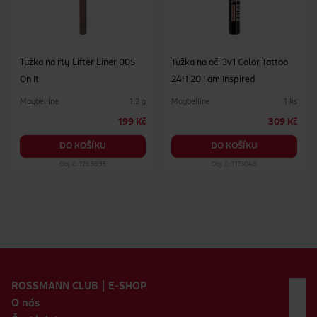
Tužka na rty Lifter Liner 005
Tužka na oči 3v1 Color Tattoo
On It
24H 20 I am Inspired
Maybelline
Maybelline
1.2 g
1 ks
199 Kč
309 Kč
DO KOŠÍKU
DO KOŠÍKU
Obj. č.: 1269895
Obj. č.: 1173048
Zápatí webu
ROSSMANN CLUB | E-SHOP
O nás