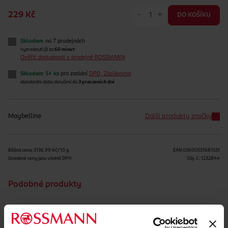
-
+
229 Kč
DO KOŠÍKU
Skladem
na 7 prodejnách
vyzvednutí již za
60 minut
Ověřit dostupnost v prodejně ROSSMANN
Skladem 5+ ks
pro zaslání
DPD, Zásilkovna
standardní doba doručení do
3 pracovních dní
Maybelline
Další produkty značky
Běžná cena: 3136.99 Kč/10 g
EAN
03600531681531
Uvedené ceny jsou včetně DPH
Obj. č.:
1232844
Podobné produkty