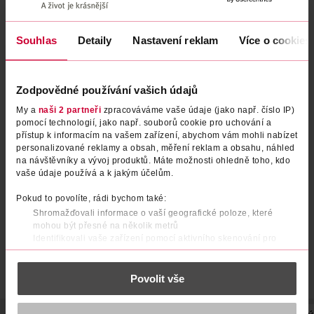
Souhlas
Detaily
Nastavení reklam
Více o cookies
Zodpovědné používání vašich údajů
My a
naši 2 partneři
zpracováváme vaše údaje (jako např. číslo IP)
pomocí technologií, jako např. souborů cookie pro uchování a
Tužka na oči Tattoo Liner 910
Tužka na oči gelová Tattoo
přístup k informacím na vašem zařízení, abychom vám mohli nabízet
Bold Brown
Liner Smokey Grey
personalizované reklamy a obsah, měření reklam a obsahu, náhled
na návštěvníky a vývoj produktů. Máte možnosti ohledně toho, kdo
Maybelline
Maybelline
1 ks
1.3 g
vaše údaje používá a k jakým účelům.
209 Kč
229 Kč
Pokud to povolíte, rádi bychom také:
DO KOŠÍKU
DO KOŠÍKU
Shromažďovali informace o vaší geografické poloze, které
mohou být přesné na několik metrů
Obj. č.: 901734
Obj. č.: 1269994
Identifikovali vaše zařízení pomocí aktivního skenování pro
konkrétní charakteristiky (otisk prstu)
Zjistěte více o tom, jak zpracováváme vaše osobní údaje, a nastavte
Povolit vše
si předvolby v
části s podrobnostmi
. Svůj souhlas můžete kdykoliv
změnit nebo odvolat v části Prohlášení o souborech cookie.