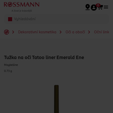
Přeskočit na hlavmní obsah
0
Dekorativní kosmetika
Oči a obočí
Oční linky
Tužka na oči Tatoo liner Emerald Ene
Maybelline
0.73 g