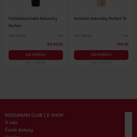
Podkladová báze Naturally
Korektor Naturally Perfect 10
Perfect
miss sporty
miss sporty
1 ks
1 ks
99.90 Kč
139 Kč
DO KOŠÍKU
DO KOŠÍKU
Obj. č.: 1329698
Obj. č.: 1329704
Zápatí webu
ROSSMANN CLUB | E-SHOP
O nás
Časté dotazy