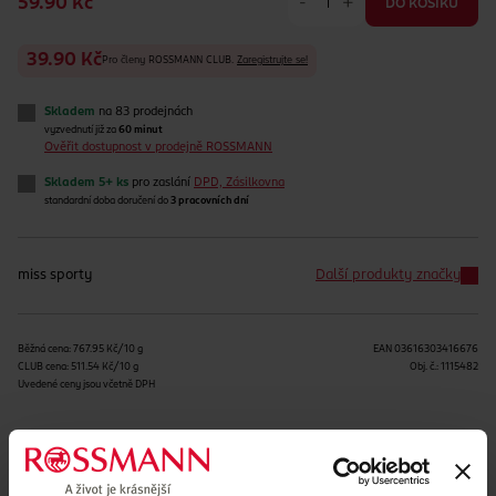
-
+
59.90 Kč
DO KOŠÍKU
39.90 Kč
Pro členy ROSSMANN CLUB.
Zaregistrujte se!
Skladem
na 83 prodejnách
vyzvednutí již za
60 minut
Ověřit dostupnost v prodejně ROSSMANN
Skladem 5+ ks
pro zaslání
DPD, Zásilkovna
standardní doba doručení do
3 pracovních dní
miss sporty
Další produkty značky
Běžná cena: 767.95 Kč/10 g
EAN
03616303416676
CLUB cena: 511.54 Kč/10 g
Obj. č.:
1115482
Uvedené ceny jsou včetně DPH
Podobné produkty