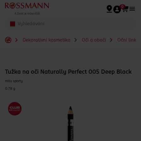
Přeskočit na hlavmní obsah
0
Dekorativní kosmetika
Oči a obočí
Oční linky
Tužka na oči Naturally Perfect 005 Deep Black
miss sporty
0.78 g