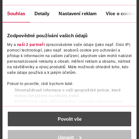
Souhlas
Detaily
Nastavení reklam
Více o cookies
Zodpovědné používání vašich údajů
My a
naši 2 partneři
zpracováváme vaše údaje (jako např. číslo IP)
pomocí technologií, jako např. souborů cookie pro uchování a
přístup k informacím na vašem zařízení, abychom vám mohli nabízet
personalizované reklamy a obsah, měření reklam a obsahu, náhled
na návštěvníky a vývoj produktů. Máte možnosti ohledně toho, kdo
Tužka oči Naturally Perfect
Tužka na oči Naturally Perfect
vaše údaje používá a k jakým účelům.
016 Metallic Green
011 Soft Brown
Pokud to povolíte, rádi bychom také:
miss sporty
miss sporty
0.78 g
0.78 g
Shromažďovali informace o vaší geografické poloze, které
39.90 Kč
39.90 Kč
59.90 Kč
59.90 Kč
mohou být přesné na několik metrů
CLUB cena
CLUB cena
Identifikovali vaše zařízení pomocí aktivního skenování pro
DO KOŠÍKU
DO KOŠÍKU
konkrétní charakteristiky (otisk prstu)
Obj. č.: 1210224
Obj. č.: 1115529
Zjistěte více o tom, jak zpracováváme vaše osobní údaje, a nastavte
Povolit vše
si předvolby v
části s podrobnostmi
. Svůj souhlas můžete kdykoliv
změnit nebo odvolat v části Prohlášení o souborech cookie.
K provozu stránek, personalizaci obsahu a reklam, funkcí sociálních
Upravit