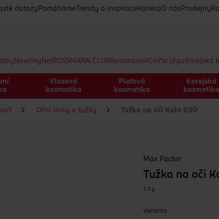
asté dotazy
Pomáháme
Trendy a inspirace
Kariéra
O nás
Prodejny
Ko
etáky
Novinky
Nej
ROSSMANN CLUB
Rossmánek
Cvičte jógu
Korejská 
vní
Vlasová
Pleťová
Korejská
ka
kosmetika
kosmetika
kosmetik
bočí
Oční linky a tužky
Tužka na oči Kohl 090
Max Factor
Tužka na oči K
1.3 g
Varianta