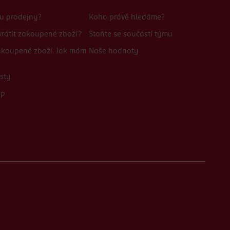
bu prodejny?
Koho právě hledáme?
rátit zakoupené zboží?
Staňte se součástí týmu
zakoupené zboží. Jak mám
Naše hodnoty
sty
up