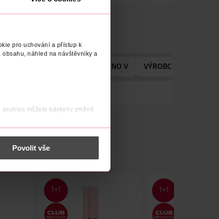
kie pro uchování a přístup k
 obsahu, náhled na návštěvníky a
ROBCE/DODAVATELE
VYROBENO V
VÝROBCE/DODAVATE
j souhlas můžete kdykoliv změnit
 nést osobní údaje.
Povolit vše