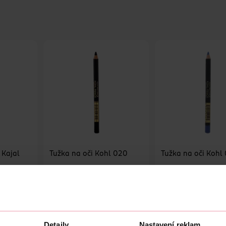
 Kajal
Tužka na oči Kohl 020
Tužka na oči Kohl
Max Factor
Max Factor
5 g
1.3 g
299 Kč
249 Kč
U
DO KOŠÍKU
DO KOŠÍKU
Detaily
Nastavení reklam
Obj. č.: 746151
Obj. č.: 746083