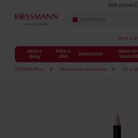
Přeskočit na hlavmní obsah
Šetři přírodu
Č
Akce a l
Akce a
Péče o
Dekorati
Domácnost
slevy
dítě
kosmeti
ROSSMANN.cz
Dekorativní kosmetika
Oči a o