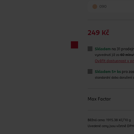
090
249 Kč
Skladem
na 31 prodej
vyzvednutí již za
60 minu
Ověřit dostupnost v 
Skladem 5+ ks
pro zas
standardní doba doručení
Max Factor
Běžná cena: 1915.38 Kč/10 g
Uvedené ceny jsou včetně DP