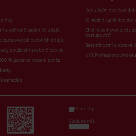
Kde zjistím otevírací do
zprávy
Je možné vyměnit nebo v
ní o ochraně osobních údajů
Chci reklamovat u vás 
postupovat?
 a zpracovatelé osobních údajů
Bezpečnostní a datové li
sady používání souborů cookie
NYX Professional Make
100 % garance vrácení peněz
karty
 kosmetika
Kontakty
Sledujte nás