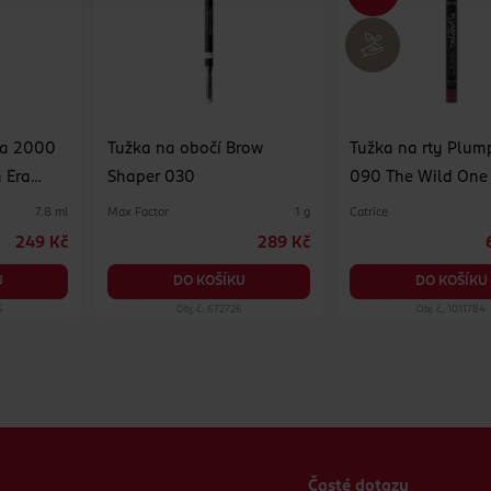
ka 2000
Tužka na obočí Brow
Tužka na rty Plum
 Era
Shaper 030
090 The Wild One
Max Factor
Catrice
7.8 ml
1 g
249 Kč
289 Kč
U
DO KOŠÍKU
DO KOŠÍKU
5
Obj. č.: 672726
Obj. č.: 1011784
Časté dotazy