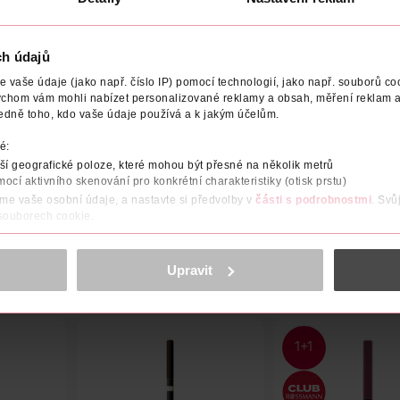
ch údajů
vaše údaje (jako např. číslo IP) pomocí technologií, jako např. souborů coo
ychom vám mohli nabízet personalizované reklamy a obsah, měření reklam a
edně toho, kdo vaše údaje používá a k jakým účelům.
T
POČET
NÁZEV VÝROBCE/DODAVATELE
ADRESA VÝ
é:
í geografické poloze, které mohou být přesné na několik metrů
žní dodat vašim očím definici a dramatický vzhled.
mocí aktivního skenování pro konkrétní charakteristiky (otisk prstu)
áme vaše osobní údaje, a nastavte si předvolby v
části s podrobnostmi
. Svů
 souborech cookie.
obsahu a reklam, funkcí sociálních médií, analýze návštěvnosti, které mohou
ně osobních údajů.
Upravit
cookies
<