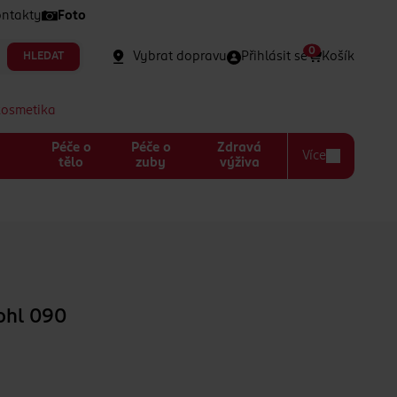
ntakty
Foto
0
Vybrat dopravu
Přihlásit se
Košík
HLEDAT
kosmetika
Péče o
Péče o
Zdravá
Více
a
tělo
zuby
výživa
ohl 090