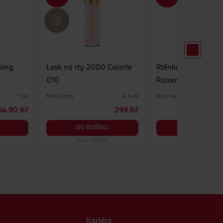
ping
Lesk na rty 2000 Calorie
Rtěnka Colour Elixi
010
Raisen
Max Factor
Max Factor
1 ks
4.4 ml
64.90 Kč
299 Kč
DO KOŠÍKU
DO KOŠÍKU
Obj. č.: 1223415
Obj. č.: 937092
Kariéra