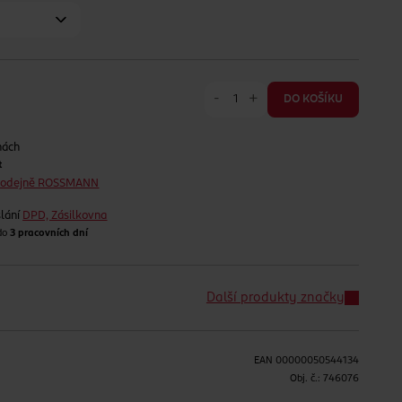
-
+
DO KOŠÍKU
nách
t
prodejně ROSSMANN
lání
DPD, Zásilkovna
 do
3 pracovních dní
Další produkty značky
EAN
00000050544134
H
Obj. č.:
746076