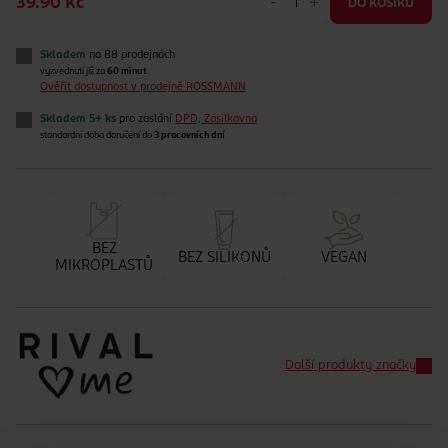
-
+
39.90 Kč
DO KOŠÍKU
Skladem
na 88 prodejnách
vyzvednutí již za
60 minut
Ověřit dostupnost v prodejně ROSSMANN
Skladem 5+ ks
pro zaslání
DPD, Zásilkovna
standardní doba doručení do
3 pracovních dní
BEZ
BEZ SILIKONŮ
VEGAN
MIKROPLASTŮ
Další produkty značky