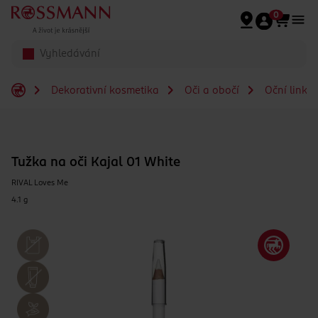
Přeskočit na hlavmní obsah
0
Dekorativní kosmetika
Oči a obočí
Oční linky
Tužka na oči Kajal 01 White
RIVAL Loves Me
4.1 g