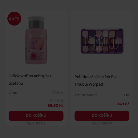
Odlakovač na nehty bez
Paletka očních stínů Big
acetonu
Trouble Warped
Lilien
200 ml
Trouble Maker
1 ks
79.90 Kč
249 Kč
69.90 Kč
DO KOŠÍKU
DO KOŠÍKU
Obj. č.: 580915
Obj. č.: 1390629