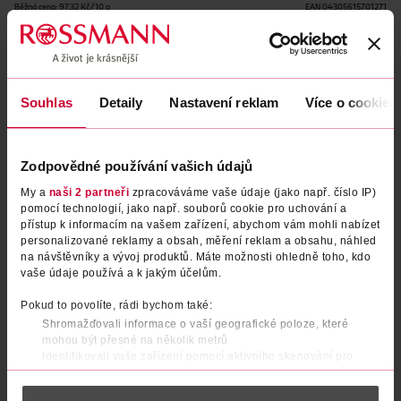
Běžná cena: 97.32 Kč/10 g
EAN
04305615701271
Uvedené ceny jsou včetně DPH
Obj. č.:
982696
Podobné produkty
Souhlas
Detaily
Nastavení reklam
Více o cookies
Zodpovědné používání vašich údajů
My a
naši 2 partneři
zpracováváme vaše údaje (jako např. číslo IP)
pomocí technologií, jako např. souborů cookie pro uchování a
přístup k informacím na vašem zařízení, abychom vám mohli nabízet
personalizované reklamy a obsah, měření reklam a obsahu, náhled
na návštěvníky a vývoj produktů. Máte možnosti ohledně toho, kdo
vaše údaje používá a k jakým účelům.
Pokud to povolíte, rádi bychom také:
Tužka na oči Kajal 02 Brown
Tužka na oči Kohl Kajal
Shromažďovali informace o vaší geografické poloze, které
voděodolná 020 Tweet White
mohou být přesné na několik metrů
Identifikovali vaše zařízení pomocí aktivního skenování pro
RIVAL Loves Me
Catrice
4.1 g
0.78 g
konkrétní charakteristiky (otisk prstu)
39.90 Kč
49.90 Kč
Zjistěte více o tom, jak zpracováváme vaše osobní údaje, a nastavte