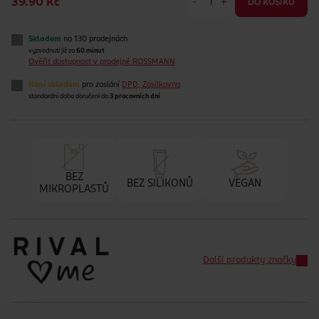
-
+
39.90 Kč
DO KOŠÍKU
Skladem
na 130 prodejnách
vyzvednutí již za
60 minut
Ověřit dostupnost v prodejně ROSSMANN
Není skladem
pro zaslání
DPD, Zásilkovna
standardní doba doručení do
3 pracovních dní
BEZ
BEZ SILIKONŮ
VEGAN
MIKROPLASTŮ
Další produkty značky