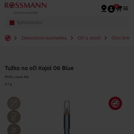
Přeskočit na hlavmní obsah
0
Dekorativní kosmetika
Oči a obočí
Oční linky
Tužka na oči Kajal 06 Blue
RIVAL Loves Me
4.1 g