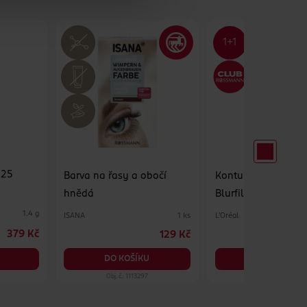
125
Barva na řasy a obočí
Konturovací tužka n
hnědá
Blurfiller 601 Worth 
1.4 g
ISANA
L'Oréal
1 ks
379 Kč
129 Kč
DO KOŠÍKU
DO KOŠÍKU
Obj. č.: 1113297
Obj. č.: 1503661