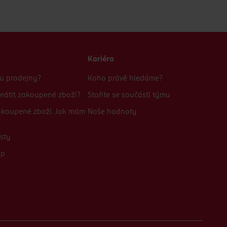
Kariéra
bu prodejny?
Koho právě hledáme?
rátit zakoupené zboží?
Staňte se součástí týmu
zakoupené zboží. Jak mám
Naše hodnoty
sty
up