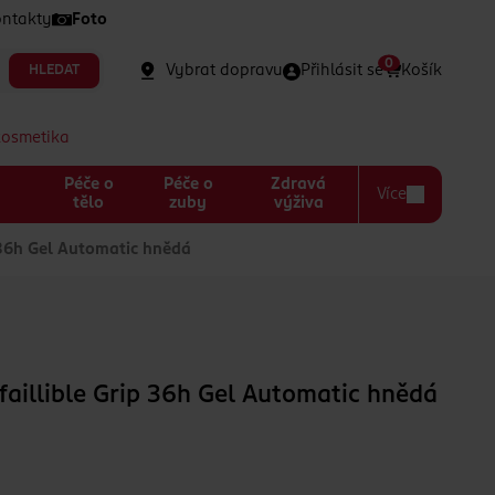
ntakty
Foto
0
Vybrat dopravu
Přihlásit se
Košík
HLEDAT
kosmetika
Péče o
Péče o
Zdravá
Více
a
tělo
zuby
výživa
p 36h Gel Automatic hnědá
nfaillible Grip 36h Gel Automatic hnědá