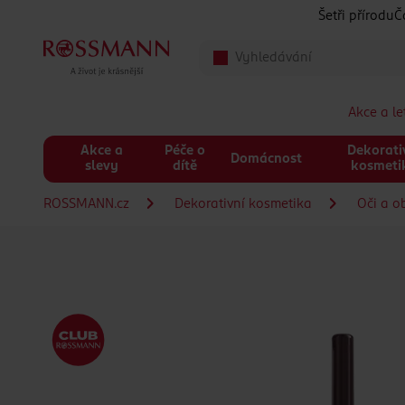
Přeskočit na hlavmní obsah
Šetři přírodu
Č
Akce a l
Akce a
Péče o
Dekorati
Domácnost
slevy
dítě
kosmeti
ROSSMANN.cz
Dekorativní kosmetika
Oči a o