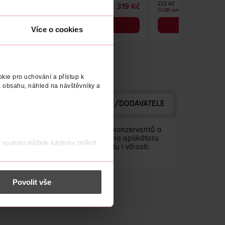
223 Kč
223 Kč
319 Kč
319 Kč
CLUB cena
CLUB cena
DO KOŠÍKU
DO KOŠÍKU
Více o cookies
Obj. č.: 1226126
Obj. č.: 1226102
kie pro uchování a přístup k
 obsahu, náhled na návštěvníky a
DAVATELE
ADRESA VÝROBCE/DODAVATELE
ilnavé technologii se složením bez konzervantů a
enty na jedné straně a houbičkového aplikátoru
j souhlas můžete kdykoliv změnit
yní odolná vůči vodě, slzám, potu i vlhosti.
 nést osobní údaje.
Povolit vše