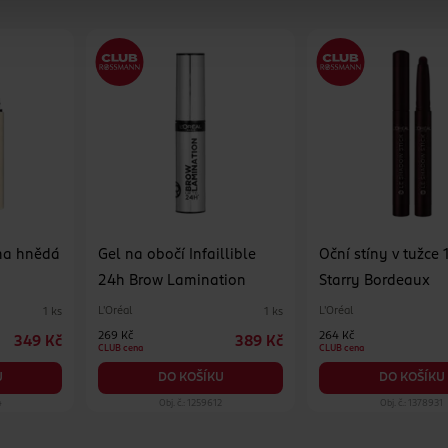
ma hnědá
Gel na obočí Infaillible
Oční stíny v tužce 
24h Brow Lamination
Starry Bordeaux
L'Oréal
L'Oréal
1 ks
1 ks
269 Kč
264 Kč
349 Kč
389 Kč
CLUB cena
CLUB cena
U
DO KOŠÍKU
DO KOŠÍKU
4
Obj. č.: 1259612
Obj. č.: 1378931