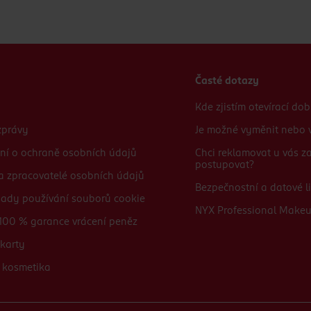
Časté dotazy
Kde zjistím otevírací do
zprávy
Je možné vyměnit nebo v
ní o ochraně osobních údajů
Chci reklamovat u vás 
postupovat?
 a zpracovatelé osobních údajů
Bezpečnostní a datové li
sady používání souborů cookie
NYX Professional Make
100 % garance vrácení peněz
karty
 kosmetika