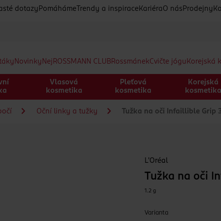
asté dotazy
Pomáháme
Trendy a inspirace
Kariéra
O nás
Prodejny
Ko
etáky
Novinky
Nej
ROSSMANN CLUB
Rossmánek
Cvičte jógu
Korejská 
vní
Vlasová
Pleťová
Korejská
ka
kosmetika
kosmetika
kosmetik
bočí
Oční linky a tužky
Tužka na oči Infaillible Gri
L'Oréal
Tužka na oči I
1.2 g
Varianta