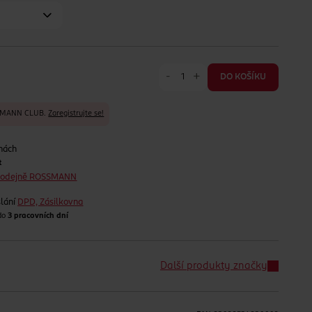
-
+
DO KOŠÍKU
SSMANN CLUB.
Zaregistrujte se!
nách
t
prodejně ROSSMANN
lání
DPD, Zásilkovna
 do
3 pracovních dní
Další produkty značky