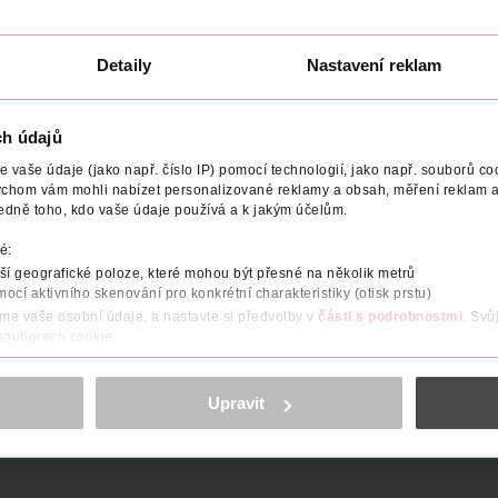
223 Kč
223 Kč
319 Kč
319 Kč
CLUB cena
CLUB cena
U
DO KOŠÍKU
DO KOŠÍKU
Detaily
Nastavení reklam
6
Obj. č.: 1226119
Obj. č.: 1309942
ch údajů
vaše údaje (jako např. číslo IP) pomocí technologií, jako např. souborů coo
ychom vám mohli nabízet personalizované reklamy a obsah, měření reklam a
edně toho, kdo vaše údaje používá a k jakým účelům.
DODAVATEL
HMOTNOST
POČET
NÁZEV VÝROBCE/DO
é:
í geografické poloze, které mohou být přesné na několik metrů
 36h Gel Automatic Liner od L’Oréal Paris založená na speciální př
mocí aktivního skenování pro konkrétní charakteristiky (otisk prstu)
užití pomocí gelové tužky obsahující ostré a dlouhotrvající pigm
áme vaše osobní údaje, a nastavte si předvolby v
části s podrobnostmi
. Svů
ně kouřového vzhledu Vašich očí. Dlouhotrvající gelová tužka je n
 souborech cookie.
 voděodolné linky, které dodají sebevědomí každé ženě.
obsahu a reklam, funkcí sociálních médií, analýze návštěvnosti, které mohou
ně osobních údajů.
Upravit
cookies
<