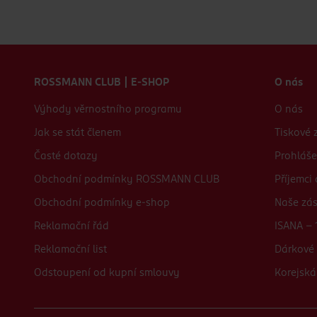
Zápatí webu
ROSSMANN CLUB | E-SHOP
O nás
Výhody věrnostního programu
O nás
Jak se stát členem
Tiskové 
Časté dotazy
Prohláše
Obchodní podmínky ROSSMANN CLUB
Příjemci
Obchodní podmínky e-shop
Naše zá
Reklamační řád
ISANA - 
Reklamační list
Dárkové 
Odstoupení od kupní smlouvy
Korejská