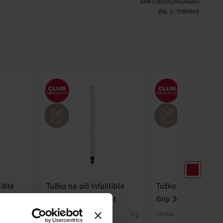
EAN
03600524026660
Obj. č.:
1186949
H
lible
Tužka na oči Infaillible
Tužka na oči Infaill
 Liner
Grip 36h Opalescent
Grip 36h 9 polar wh
L'Oréal
L'Oréal
1.2 g
5 g