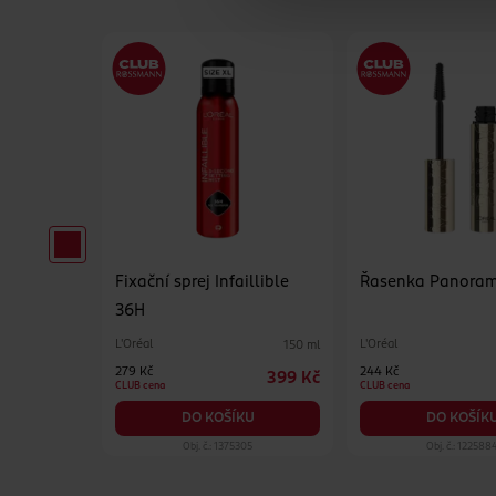
Fixační sprej Infaillible
Řasenka Panora
na rty
36H
Pink Drip
L'Oréal
L'Oréal
150 ml
2.8 g
279 Kč
244 Kč
399 Kč
169 Kč
CLUB cena
CLUB cena
KU
DO KOŠÍKU
DO KOŠÍK
95
Obj. č.: 1375305
Obj. č.: 122588