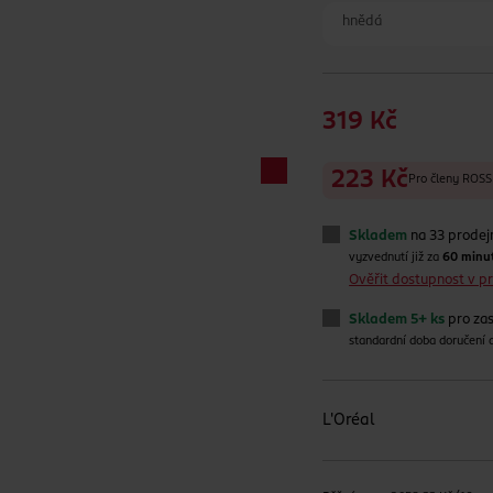
hnědá
319 Kč
223 Kč
Pro členy RO
Skladem
na 33 prodej
vyzvednutí již za
60 minu
Ověřit dostupnost v 
Skladem 5+ ks
pro zas
standardní doba doručení
L'Oréal