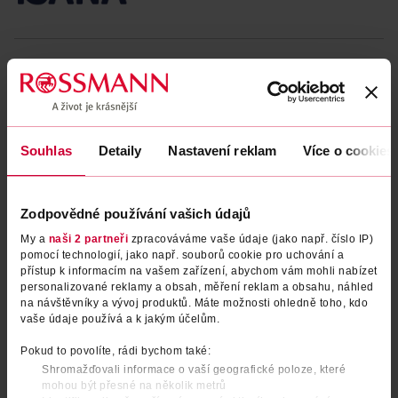
Běžná cena: 92.67 Kč/10 g
EAN
04305615751351
Uvedené ceny jsou včetně DPH
Obj. č.:
1022124
Podobné produkty
Souhlas
Detaily
Nastavení reklam
Více o cookies
Zodpovědné používání vašich údajů
My a
naši 2 partneři
zpracováváme vaše údaje (jako např. číslo IP)
pomocí technologií, jako např. souborů cookie pro uchování a
přístup k informacím na vašem zařízení, abychom vám mohli nabízet
personalizované reklamy a obsah, měření reklam a obsahu, náhled
na návštěvníky a vývoj produktů. Máte možnosti ohledně toho, kdo
vaše údaje používá a k jakým účelům.
Pokud to povolíte, rádi bychom také:
Tónovací krycí krém v houbičce
Tónovací denní krém 01 Light
Shromažďovali informace o vaší geografické poloze, které
odstín 01 světlý
mohou být přesné na několik metrů