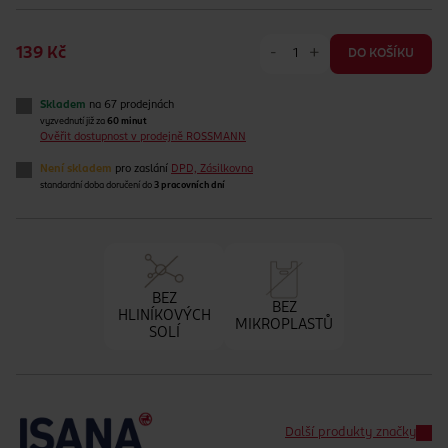
-
+
139 Kč
DO KOŠÍKU
Skladem
na 67 prodejnách
vyzvednutí již za
60 minut
Ověřit dostupnost v prodejně ROSSMANN
Není skladem
pro zaslání
DPD, Zásilkovna
standardní doba doručení do
3 pracovních dní
BEZ
BEZ
HLINÍKOVÝCH
MIKROPLASTŮ
SOLÍ
Další produkty značky