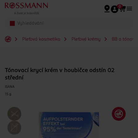
Přeskočit na hlavmní obsah
0
Pleťová kosmetika
Pleťové krémy
BB a tónova
Tónovací krycí krém v houbičce odstín 02
střední
ISANA
15 g