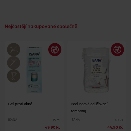
Nejčastějí nakupované společně
Gel proti akné
Peelingové odličovací
tampony
ISANA
ISANA
15 ml
40 ks
49.90 Kč
44.90 Kč