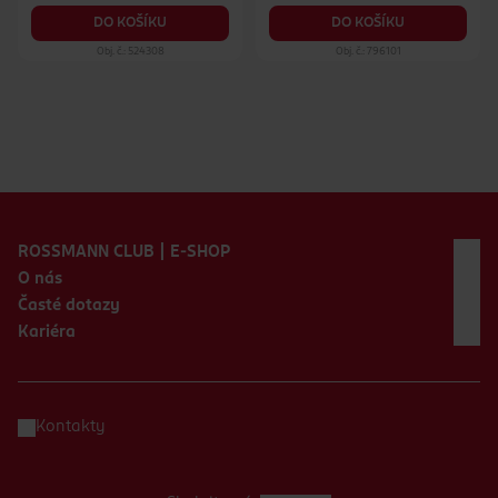
DO KOŠÍKU
DO KOŠÍKU
Obj. č.: 524308
Obj. č.: 796101
Zápatí webu
ROSSMANN CLUB | E-SHOP
O nás
Časté dotazy
Kariéra
Kontakty