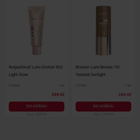
Rozjasňovač Lumi Glotion 902
Bronzer Lumi Bronze 110
Light Glow
Toasted Sunlight
L'Oréal
L'Oréal
1 ks
1 ks
399 Kč
269 Kč
DO KOŠÍKU
DO KOŠÍKU
Obj. č.: 1259780
Obj. č.: 1377842