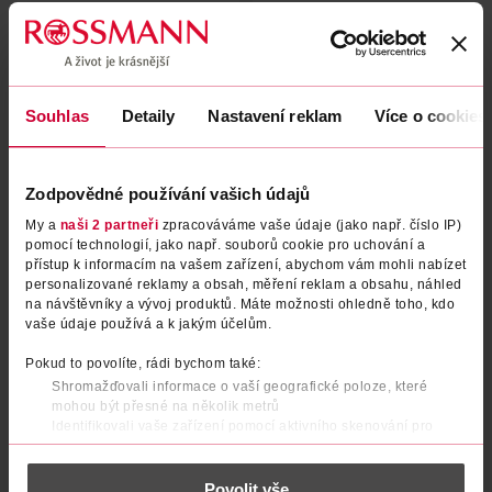
Souhlas
Detaily
Nastavení reklam
Více o cookies
Zodpovědné používání vašich údajů
My a
naši 2 partneři
zpracováváme vaše údaje (jako např. číslo IP)
Tekutá tvářenka Lumi Liquid
Tekutá tvářenka Lumi Liquid
pomocí technologií, jako např. souborů cookie pro uchování a
Blush Glowy 625 Gold Pink
Blush Glowy 645 Cool Berry
přístup k informacím na vašem zařízení, abychom vám mohli nabízet
personalizované reklamy a obsah, měření reklam a obsahu, náhled
L'Oréal
L'Oréal
1 ks
1 ks
na návštěvníky a vývoj produktů. Máte možnosti ohledně toho, kdo
279 Kč
279 Kč
vaše údaje používá a k jakým účelům.
DO KOŠÍKU
DO KOŠÍKU
Pokud to povolíte, rádi bychom také:
Shromažďovali informace o vaší geografické poloze, které
Obj. č.: 1310825
Obj. č.: 1311112
mohou být přesné na několik metrů
Identifikovali vaše zařízení pomocí aktivního skenování pro
konkrétní charakteristiky (otisk prstu)
Zjistěte více o tom, jak zpracováváme vaše osobní údaje, a nastavte
Povolit vše
si předvolby v
části s podrobnostmi
. Svůj souhlas můžete kdykoliv