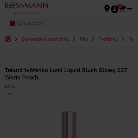
Přeskočit na hlavmní obsah
0
Dekorativní kosmetika
Pleť
Tvářenky
Teku
Tekutá tvářenka Lumi Liquid Blush Glowy 627
Warm Peach
L'Oréal
1 ks