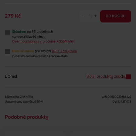
-
+
279 Kč
DO KOŠÍKU
Skladem
na 65 prodejnách
vyzvednutí již za
60 minut
Ověřit dostupnost v prodejně ROSSMANN
Není skladem
pro zaslání
DPD, Zásilkovna
standardní doba doručení do
3 pracovních dní
L'Oréal
Další produkty značky
Běžná cena: 279 Kč/ks
EAN
00000030188525
Uvedené ceny jsou včetně DPH
Obj. č.:
1311075
Podobné produkty