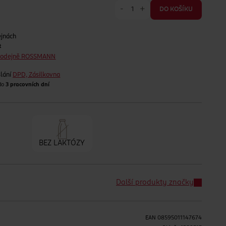
-
+
DO KOŠÍKU
ejnách
t
prodejně ROSSMANN
lání
DPD, Zásilkovna
 do
3 pracovních dní
BEZ LAKTÓZY
Další produkty značky
EAN
08595011147674