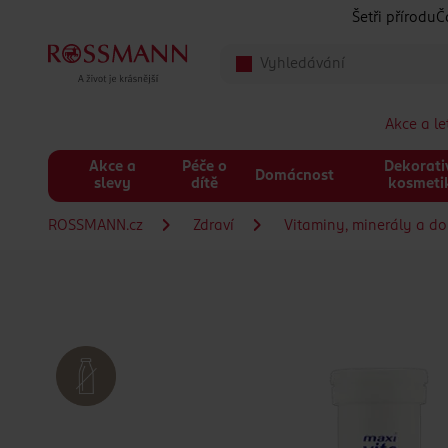
Přeskočit na hlavmní obsah
Šetři přírodu
Č
Akce a l
Akce a
Péče o
Dekorati
Domácnost
slevy
dítě
kosmeti
ROSSMANN.cz
Zdraví
Vitaminy, minerály a do