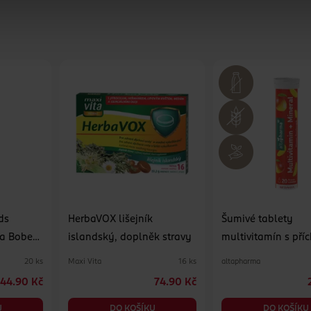
ds
HerbaVOX lišejník
Šumivé tablety
 a Bobek,
islandský, doplněk stravy
multivitamín s příc
manga, doplněk s
Maxi Vita
altapharma
20 ks
16 ks
44.90 Kč
74.90 Kč
U
DO KOŠÍKU
DO KOŠÍKU