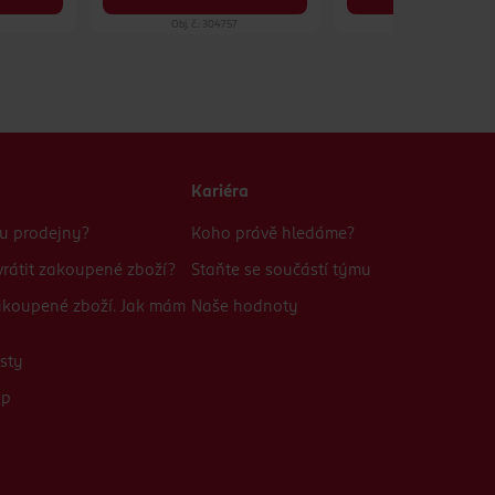
Obj. č.: 304757
Obj. č.: 1036619
Kariéra
bu prodejny?
Koho právě hledáme?
rátit zakoupené zboží?
Staňte se součástí týmu
zakoupené zboží. Jak mám
Naše hodnoty
sty
up