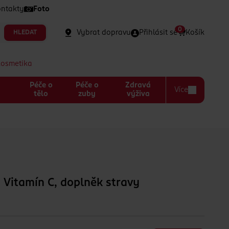
ntakty
Foto
0
Vybrat dopravu
Přihlásit se
Košík
HLEDAT
kosmetika
Péče o
Péče o
Zdravá
Více
a
tělo
zuby
výživa
 Vitamín C, doplněk stravy