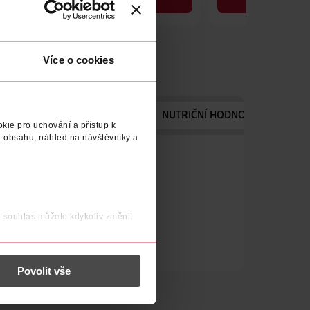
DO KOŠÍKU
DO KOŠÍKU
Obj. č.: 861717
Obj. č.: 698061
Více o cookies
LE
VÝROBCE/DODAVATEL
NUTRIČNÍ HODNOTY
kie pro uchování a přístup k
 obsahu, náhled na návštěvníky a
j souhlas můžete kdykoliv změnit
 nést osobní údaje.
Povolit vše