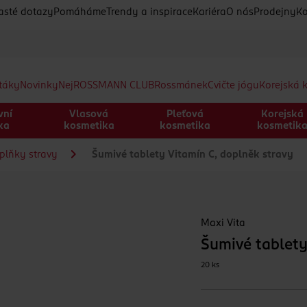
asté dotazy
Pomáháme
Trendy a inspirace
Kariéra
O nás
Prodejny
Ko
etáky
Novinky
Nej
ROSSMANN CLUB
Rossmánek
Cvičte jógu
Korejská 
vní
Vlasová
Pleťová
Korejská
ka
kosmetika
kosmetika
kosmetik
plňky stravy
Šumivé tablety Vitamín C, doplněk stravy
Maxi Vita
Šumivé tablety
20 ks