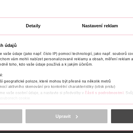
U
DO KOŠÍKU
DO KOŠÍKU
5
Obj. č.: 1309645
Obj. č.: 1312553
Detaily
Nastavení reklam
ch údajů
NÍ
UPOZORNĚNÍ
POČET
NÁZEV VÝROBCE/DODAVATE
vaše údaje (jako např. číslo IP) pomocí technologií, jako např. souborů coo
ychom vám mohli nabízet personalizované reklamy a obsah, měření reklam a
edně toho, kdo vaše údaje používá a k jakým účelům.
é:
í geografické poloze, které mohou být přesné na několik metrů
mocí aktivního skenování pro konkrétní charakteristiky (otisk prstu)
áme vaše osobní údaje, a nastavte si předvolby v
části s podrobnostmi
. Svů
 souborech cookie.
obsahu a reklam, funkcí sociálních médií, analýze návštěvnosti, které mohou
ně osobních údajů.
Upravit
cookies
<