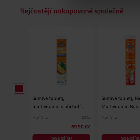
Nejčastějí nakupované společně
 obinadlo
Šumivé tablety
Šumivé tablety Ki
multivitamin s příchutí
Multivitamin Bob
pomeranče a mandarinky,
doplněk stravy
Maxi Vita
Maxi Vita
4 m
20 ks
doplněk stravy
19.90 Kč
69.90 Kč
KU
DO KOŠÍKU
DO KOŠÍK