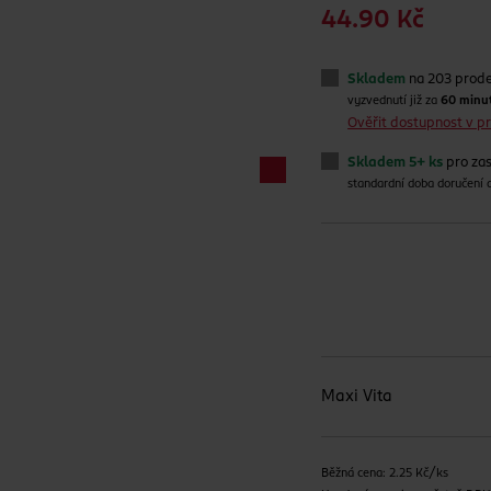
44.90 Kč
Skladem
na 203 prod
vyzvednutí již za
60 minu
Ověřit dostupnost v 
Skladem 5+ ks
pro zas
standardní doba doručení
Maxi Vita
Běžná cena: 2.25 Kč/ks