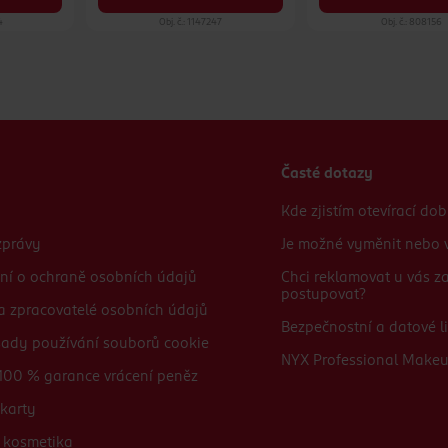
4
Obj. č.: 1147247
Obj. č.: 808156
Časté dotazy
Kde zjistím otevírací do
zprávy
Je možné vyměnit nebo v
ní o ochraně osobních údajů
Chci reklamovat u vás 
postupovat?
 a zpracovatelé osobních údajů
Bezpečnostní a datové li
sady používání souborů cookie
NYX Professional Make
100 % garance vrácení peněz
karty
 kosmetika