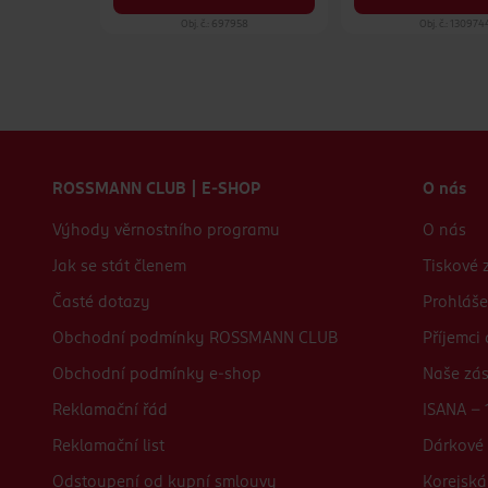
22
Obj. č.: 697958
Obj. č.: 130974
Zápatí webu
ROSSMANN CLUB | E-SHOP
O nás
Výhody věrnostního programu
O nás
Jak se stát členem
Tiskové 
Časté dotazy
Prohláše
Obchodní podmínky ROSSMANN CLUB
Příjemci
Obchodní podmínky e-shop
Naše zá
Reklamační řád
ISANA - 
Reklamační list
Dárkové 
Odstoupení od kupní smlouvy
Korejská