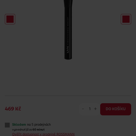
-
+
469 Kč
DO KOŠÍKU
Skladem
na 5 prodejnách
vyzvednutí již za
60 minut
Ověřit dostupnost v prodejně ROSSMANN