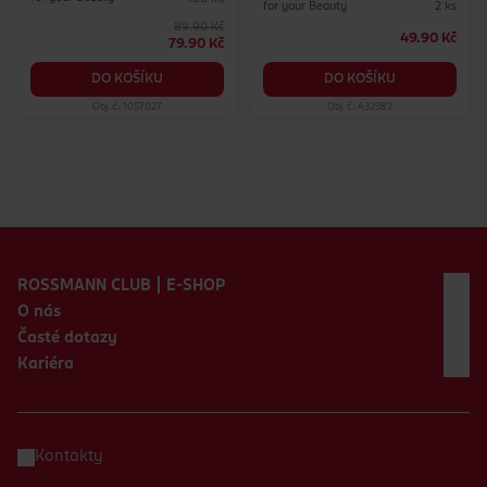
for your Beauty
2 ks
89.90 Kč
49.90 Kč
79.90 Kč
DO KOŠÍKU
DO KOŠÍKU
Obj. č.: 1057027
Obj. č.: 432382
Zápatí webu
ROSSMANN CLUB | E-SHOP
O nás
Časté dotazy
Kariéra
Kontakty