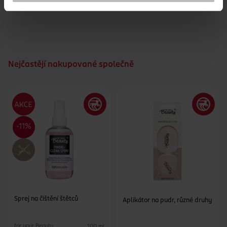
krytí. Je vyroben ze syntetických vláken.
Nejčastějí nakupované společně
Sprej na čištění štětců
Aplikátor na pudr, různé druhy
for your Beauty
100 ml