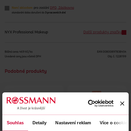
Není skladem
pro zaslání
DPD, Zásilkovna
standardní doba doručení do
3 pracovních dní
NYX Professional Makeup
Další produkty značky
Běžná cena: 469 Kč/ks
EAN
00800897838454
Uvedené ceny jsou včetně DPH
Obj. č.:
1228199
Podobné produkty
Souhlas
Detaily
Nastavení reklam
Více o cookies