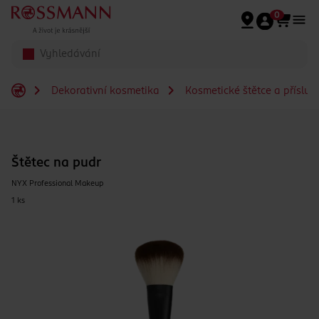
Přeskočit na hlavmní obsah
0
Dekorativní kosmetika
Kosmetické štětce a přísluš
Štětec na pudr
NYX Professional Makeup
1 ks