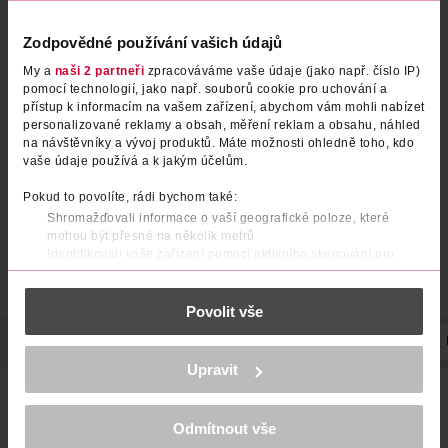
Zodpovědné používání vašich údajů
Štětec na make-up Can't Stop
Štětec na pudr
My a
naši 2 partneři
zpracováváme vaše údaje (jako např. číslo IP)
pomocí technologií, jako např. souborů cookie pro uchování a
Won't Stop
přístup k informacím na vašem zařízení, abychom vám mohli nabízet
NYX Professional Makeup
Real Techniques
personalizované reklamy a obsah, měření reklam a obsahu, náhled
1 ks
1 ks
na návštěvníky a vývoj produktů. Máte možnosti ohledně toho, kdo
469 Kč
359 Kč
vaše údaje používá a k jakým účelům.
DO KOŠÍKU
DO KOŠÍKU
Pokud to povolíte, rádi bychom také:
Shromažďovali informace o vaší geografické poloze, které
Obj. č.: 959605
Obj. č.: 941754
mohou být přesné na několik metrů
Identifikovali vaše zařízení pomocí aktivního skenování pro
konkrétní charakteristiky (otisk prstu)
Zjistěte více o tom, jak zpracováváme vaše osobní údaje, a nastavte
Povolit vše
si předvolby v
části s podrobnostmi
. Svůj souhlas můžete kdykoliv
změnit nebo odvolat v části Prohlášení o souborech cookie.
POPIS
POUŽITÍ
VYROBENO V
VÝROBCE/DODAVATEL
K provozu stránek, personalizaci obsahu a reklam, funkcí sociálních
Upravit
médií, analýze návštěvnosti, které mohou nést osobní údaje.
Připravte se jako profesionál a dodejte líčení šmrnc se
Více najdete v
prohlášení o ochraně osobních údajů.
štětcem NYX Professional Makeup Pro Powder Brush -
měkkým štětcem pro snadnou aplikaci sypkých nebo
Odmítnout vše
Děkujeme za pochopení. >
více o cookies
<
lisovaných pudrů. Lehce rozetřete pro pěkné a rovnoměrné