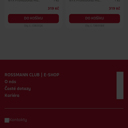
NYX Professional Makeup
NYX Professional Makeup
1 ks
1 ks
319 Kč
319 Kč
DO KOŠÍKU
DO KOŠÍKU
Obj. č.: 1380026
Obj. č.: 1380088
Zápatí webu
ROSSMANN CLUB | E-SHOP
O nás
Časté dotazy
Kariéra
Kontakty