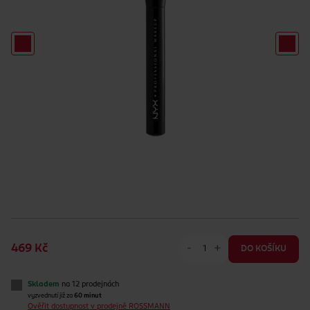
-
+
469 Kč
DO KOŠÍKU
Skladem
na 12 prodejnách
vyzvednutí již za
60 minut
Ověřit dostupnost v prodejně ROSSMANN