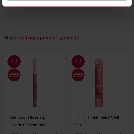
jednoduchými tahy.
Nejčastějí nakupované společně
Konturovací fix na rty Lip
Lesk na rty Jelly Job 08 Jelly
Lingerie 09 Send Nudes
Kiss'd