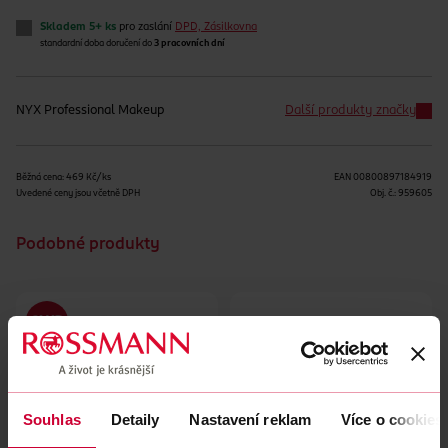
Skladem 5+ ks
pro zaslání
DPD, Zásilkovna
standardní doba doručení do
3 pracovních dní
NYX Professional Makeup
Další produkty značky
Běžná cena: 469 Kč/ks
EAN
00800897184919
Uvedené ceny jsou včetně DPH
Obj. č.:
959605
Podobné produkty
Souhlas
Detaily
Nastavení reklam
Více o cookies