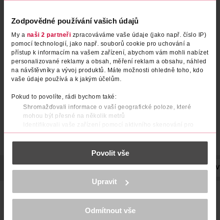
Zodpovědné používání vašich údajů
Štětec na make-up Can't Stop
Štětec na pudr
My a
naši 2 partneři
zpracováváme vaše údaje (jako např. číslo IP)
pomocí technologií, jako např. souborů cookie pro uchování a
Won't Stop
přístup k informacím na vašem zařízení, abychom vám mohli nabízet
NYX Professional Makeup
Real Techniques
personalizované reklamy a obsah, měření reklam a obsahu, náhled
1 ks
1 ks
na návštěvníky a vývoj produktů. Máte možnosti ohledně toho, kdo
469 Kč
359 Kč
vaše údaje používá a k jakým účelům.
DO KOŠÍKU
DO KOŠÍKU
Pokud to povolíte, rádi bychom také:
Shromažďovali informace o vaší geografické poloze, které
Obj. č.: 959605
Obj. č.: 941754
mohou být přesné na několik metrů
Identifikovali vaše zařízení pomocí aktivního skenování pro
konkrétní charakteristiky (otisk prstu)
Zjistěte více o tom, jak zpracováváme vaše osobní údaje, a nastavte
Povolit vše
si předvolby v
části s podrobnostmi
. Svůj souhlas můžete kdykoliv
změnit nebo odvolat v části Prohlášení o souborech cookie.
POPIS
POUŽITÍ
VÝROBCE/DODAVATEL
POČET
NÁZEV
K provozu stránek, personalizaci obsahu a reklam, funkcí sociálních
Upravit
médií, analýze návštěvnosti, které mohou nést osobní údaje.
Malujte se jako skutečná vizážistka a dodejte svému líčení
Více najdete v
prohlášení o ochraně osobních údajů.
nádech profesionality pomocí NYX Professional Makeup Pro
Blending Brush – dlouhého kulatého štětce, který je vhodný
Odmítnout vše
Děkujeme za pochopení. >
více o cookies
<
pro roztírání výrazných třpytivých stínů a rozostřovací efekt.