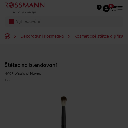
Přeskočit na hlavmní obsah
0
Dekorativní kosmetika
Kosmetické štětce a přísluš
Štětec na blendování
NYX Professional Makeup
1 ks