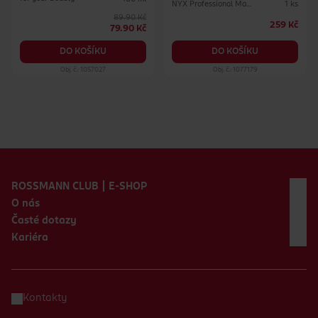
NYX Professional Makeup
1 ks
89.90 Kč
259 Kč
79.90 Kč
DO KOŠÍKU
DO KOŠÍKU
Obj. č.: 1057027
Obj. č.: 1077179
Zápatí webu
ROSSMANN CLUB | E-SHOP
O nás
Časté dotazy
Kariéra
Kontakty