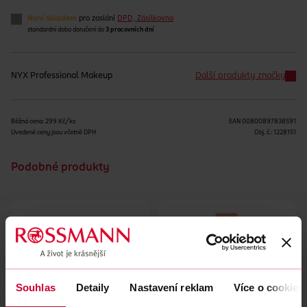
Není skladem
pro zaslání
DPD, Zásilkovna
standardní doba doručení do
3 pracovních dní
NYX Professional Makeup
Další produkty značky
Běžná cena: 299 Kč/ks
EAN
00800897838591
Uvedené ceny jsou včetně DPH
Obj. č.:
1228151
Podobné produkty
Souhlas
Detaily
Nastavení reklam
Více o cookies