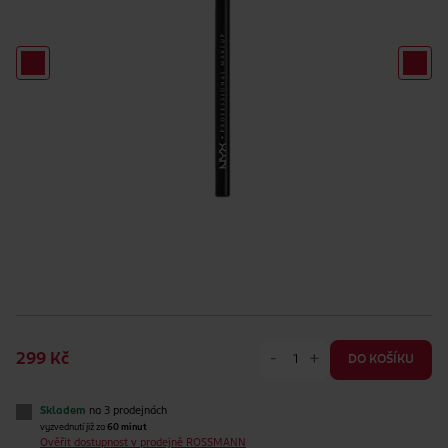
-
+
299 Kč
DO KOŠÍKU
Skladem
na 3 prodejnách
vyzvednutí již za
60 minut
Ověřit dostupnost v prodejně ROSSMANN