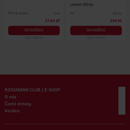
Lemon 100 ks
flink & sauber
Jar
5 ks
100 ks
37.90 Kč
399 Kč
DO KOŠÍKU
DO KOŠÍKU
Obj. č.: 388238
Obj. č.: 1134834
Zápatí webu
ROSSMANN CLUB | E-SHOP
O nás
Časté dotazy
Kariéra