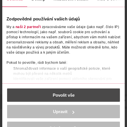
Zodpovědné používání vašich údajů
Víceúčelový sprej na nádobí
Sada PS Lemon + Jar Lemon
My a
naši 2 partneři
zpracováváme vaše údaje (jako např. číslo IP)
Power Spray Lemon
pomocí technologií, jako např. souborů cookie pro uchování a
přístup k informacím na vašem zařízení, abychom vám mohli nabízet
Jar
Jar
800 ml
1.4 l
personalizované reklamy a obsah, měření reklam a obsahu, náhled
na návštěvníky a vývoj produktů. Máte možnosti ohledně toho, kdo
139 Kč
139 Kč
vaše údaje používá a k jakým účelům.
DO KOŠÍKU
DO KOŠÍKU
Pokud to povolíte, rádi bychom také:
Obj. č.: 1384147
Obj. č.: 1289428
Shromažďovali informace o vaší geografické poloze, které
mohou být přesné na několik metrů
Identifikovali vaše zařízení pomocí aktivního skenování pro
konkrétní charakteristiky (otisk prstu)
Zjistěte více o tom, jak zpracováváme vaše osobní údaje, a nastavte
Povolit vše
si předvolby v
části s podrobnostmi
. Svůj souhlas můžete kdykoliv
změnit nebo odvolat v části Prohlášení o souborech cookie.
POPIS
POUŽITÍ
SLOŽENÍ
UPOZORNĚNÍ
VYROBENO V
K provozu stránek, personalizaci obsahu a reklam, funkcí sociálních
Upravit
médií, analýze návštěvnosti, které mohou nést osobní údaje.
Už vás nebaví namáčet nádobí a drhnout kuchyň? Dejte
Více najdete v
prohlášení o ochraně osobních údajů.
sbohem starým způsobům čištění díky spreji Jar Power
Spray! Náš revoluční víceúčelový sprej 3v1 působí na 100 %