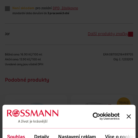
Není skladem
pro zaslání
DPD, Zásilkovna
standardní doba doručení do
3 pracovních dní
Jar
Další produkty značky
Běžná cena: 16.90 Kč/100 ml
EAN
08700216499705
Akční cena: 13.90 Kč/100 ml
Obj. č.:
1233209
Uvedené ceny jsou včetně DPH
Podobné produkty
Souhlas
Detaily
Nastavení reklam
Více o cookies