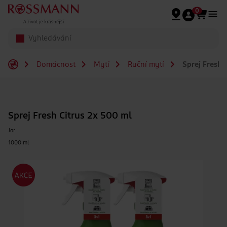
Přeskočit na hlavmní obsah
0
Domácnost
Mytí
Ruční mytí
Sprej Fresh 
Sprej Fresh Citrus 2x 500 ml
Jar
1000 ml