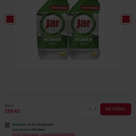
169 Kč
-
+
DO KOŠÍKU
139 Kč
Skladem
na 94 prodejnách
vyzvednutí již za
60 minut
Ověřit dostupnost v prodejně ROSSMANN