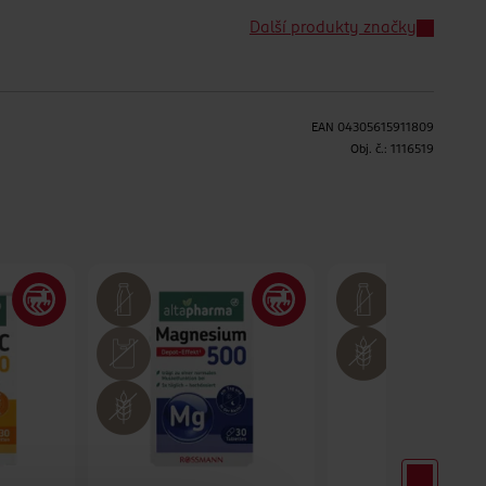
Další produkty značky
EAN
04305615911809
H
Obj. č.:
1116519