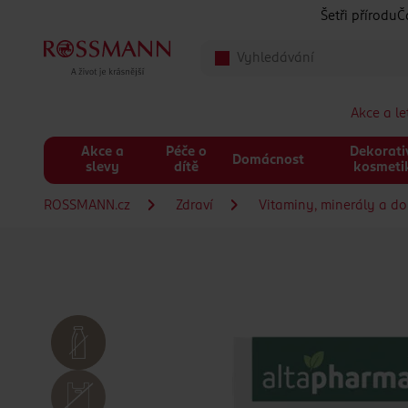
Přeskočit na hlavmní obsah
Šetři přírodu
Č
Akce a l
Akce a
Péče o
Dekorati
Domácnost
slevy
dítě
kosmeti
ROSSMANN.cz
Zdraví
Vitaminy, minerály a do