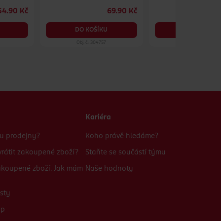
vitamin C, doplněk stravy
54.90 Kč
69.90 Kč
2
DO KOŠÍKU
DO KOŠÍKU
Obj. č.: 304757
Obj. č.: 808156
Kariéra
bu prodejny?
Koho právě hledáme?
rátit zakoupené zboží?
Staňte se součástí týmu
zakoupené zboží. Jak mám
Naše hodnoty
sty
up