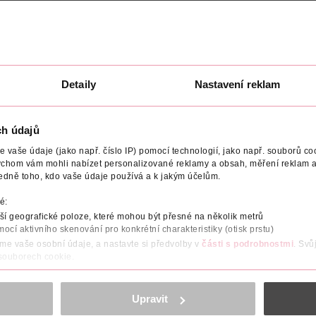
ovým
Tablety s hořčíkem a
Vitamin C 1000 + 
inem C a
komplexem vitamínů B,
Zinek, doplněk str
 stravy
doplněk stravy
altapharma
altapharma
60 ks
60 ks
139 Kč
69.90 Kč
Detaily
Nastavení reklam
U
DO KOŠÍKU
DO KOŠÍKU
Obj. č.: 861717
Obj. č.: 1234220
ch údajů
vaše údaje (jako např. číslo IP) pomocí technologií, jako např. souborů coo
ychom vám mohli nabízet personalizované reklamy a obsah, měření reklam a
edně toho, kdo vaše údaje používá a k jakým účelům.
é:
í geografické poloze, které mohou být přesné na několik metrů
RNĚNÍ
POČET
NUTRIČNÍ HODNOTY
VÝROBCE/DODAV
mocí aktivního skenování pro konkrétní charakteristiky (otisk prstu)
áme vaše osobní údaje, a nastavte si předvolby v
části s podrobnostmi
. Svů
vlivů prostředí, jako je UV záření, znečištění ovzduší, cigaretový
 souborech cookie.
é přispívá k normální funkci imunitního systému. Selen je také ne
mií. Selen přispívá k normální tvorbě spermií u mužů.
obsahu a reklam, funkcí sociálních médií, analýze návštěvnosti, které mohou
ně osobních údajů.
Upravit
normální funkci štítné žlázy.