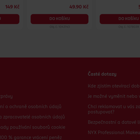
149 Kč
49.90 Kč
U
DO KOŠÍKU
DO KOŠÍKU
1
Obj. č.: 1043143
Obj. č.: 1078039
Časté dotazy
Kde zjistím otevírací do
zprávy
Je možné vyměnit nebo v
ní o ochraně osobních údajů
Chci reklamovat u vás 
postupovat?
 a zpracovatelé osobních údajů
Bezpečnostní a datové li
sady používání souborů cookie
NYX Professional Make
100 % garance vrácení peněz