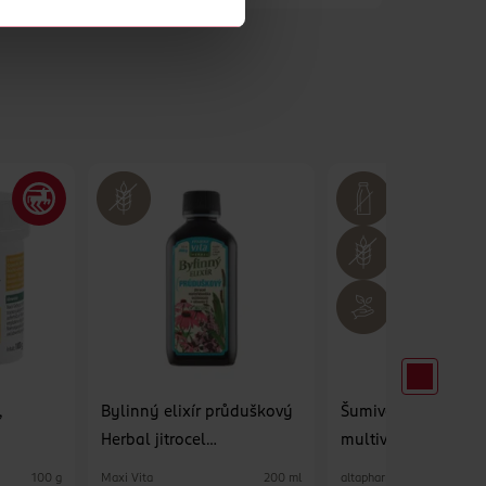
,
Bylinný elixír průduškový
Šumivé tablety
Herbal jitrocel
multivitamín s přích
mateřídouška echinacea +
manga, doplněk st
Maxi Vita
altapharma
100 g
200 ml