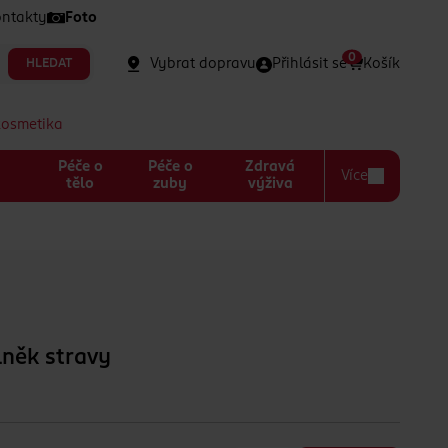
ntakty
Foto
0
Vybrat dopravu
Přihlásit se
Košík
HLEDAT
kosmetika
Péče o
Péče o
Zdravá
Více
a
tělo
zuby
výživa
lněk stravy