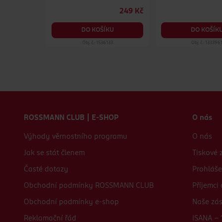
189 Kč
249 Kč
149 Kč
DO KOŠÍKU
DO KOŠÍK
KU
37
Obj. č.: 1536133
Obj. č.: 133396
Zápatí webu
ROSSMANN CLUB | E-SHOP
O nás
Výhody věrnostního programu
O nás
Jak se stát členem
Tiskové 
Časté dotazy
Prohláše
Obchodní podmínky ROSSMANN CLUB
Příjemci
Obchodní podmínky e-shop
Naše zá
Reklamační řád
ISANA - 