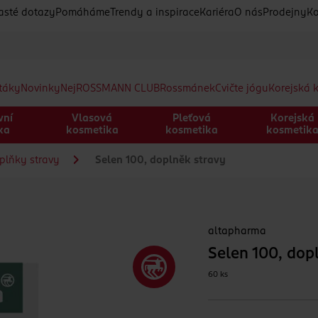
asté dotazy
Pomáháme
Trendy a inspirace
Kariéra
O nás
Prodejny
Ko
etáky
Novinky
Nej
ROSSMANN CLUB
Rossmánek
Cvičte jógu
Korejská 
vní
Vlasová
Pleťová
Korejská
ka
kosmetika
kosmetika
kosmetik
plňky stravy
Selen 100, doplněk stravy
altapharma
Selen 100, dop
60 ks