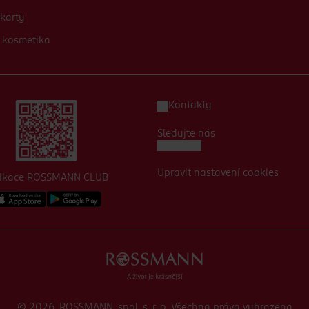
karty
 kosmetika
Kontakty
Sledujte nás
Upravit nastavení cookies
likace ROSSMANN CLUB
© 2026, ROSSMANN, spol. s. r. o. Všechna práva vyhrazena