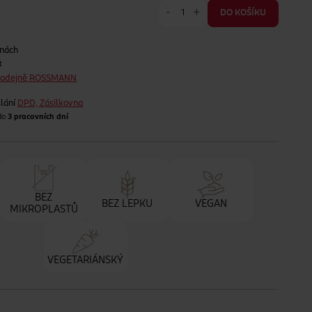
-
+
DO KOŠÍKU
jnách
t
prodejně ROSSMANN
lání
DPD, Zásilkovna
 do
3 pracovních dní
BEZ
BEZ LEPKU
VEGAN
MIKROPLASTŮ
VEGETARIÁNSKÝ