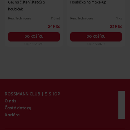
Gel na čištění štětců a
Houbička na make-up
houbiček
Real Techniques
Real Techniques
115 ml
1 ks
249 Kč
229 Kč
DO KOŠÍKU
DO KOŠÍKU
Obj. č.: 1326499
Obj. č.: 941693
Zápatí webu
ROSSMANN CLUB | E-SHOP
O nás
Časté dotazy
Kariéra