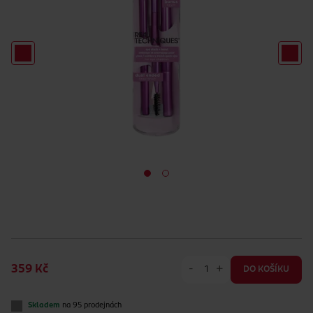
-
+
359 Kč
DO KOŠÍKU
Skladem
na 95 prodejnách