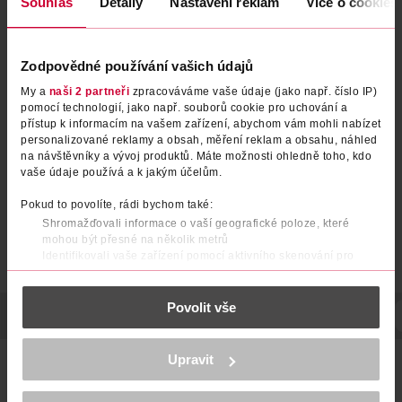
Souhlas
Detaily
Nastavení reklam
Více o cookies
Zodpovědné používání vašich údajů
Sada mini štětců Travel
Sada štětců
My a
naši 2 partneři
zpracováváme vaše údaje (jako např. číslo IP)
Fantasy
pomocí technologií, jako např. souborů cookie pro uchování a
přístup k informacím na vašem zařízení, abychom vám mohli nabízet
Real Techniques
Real Techniques
1 ks
4 ks
personalizované reklamy a obsah, měření reklam a obsahu, náhled
699 Kč
699 Kč
na návštěvníky a vývoj produktů. Máte možnosti ohledně toho, kdo
vaše údaje používá a k jakým účelům.
DO KOŠÍKU
DO KOŠÍKU
Pokud to povolíte, rádi bychom také:
Obj. č.: 1248470
Obj. č.: 1214758
Shromažďovali informace o vaší geografické poloze, které
mohou být přesné na několik metrů
Identifikovali vaše zařízení pomocí aktivního skenování pro
konkrétní charakteristiky (otisk prstu)
Zjistěte více o tom, jak zpracováváme vaše osobní údaje, a nastavte
Povolit vše
si předvolby v
části s podrobnostmi
. Svůj souhlas můžete kdykoliv
POPIS
POUŽITÍ
POČET
NÁZEV VÝROBCE/DODAVATELE
změnit nebo odvolat v části Prohlášení o souborech cookie.
K provozu stránek, personalizaci obsahu a reklam, funkcí sociálních
Upravit
V tomto setu najdete vše, co potřebujete k dokonalé aplikaci
médií, analýze návštěvnosti, které mohou nést osobní údaje.
očních stínů:
Více najdete v
prohlášení o ochraně osobních údajů.