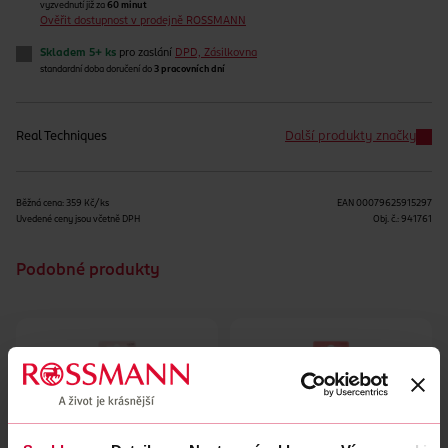
vyzvednutí již za
60 minut
Ověřit dostupnost v prodejně ROSSMANN
Skladem 5+ ks
pro zaslání
DPD, Zásilkovna
standardní doba doručení do
3 pracovních dní
Real Techniques
Další produkty značky
Běžná cena: 359 Kč/ks
EAN
00079625915297
Uvedené ceny jsou včetně DPH
Obj. č.:
941761
Podobné produkty