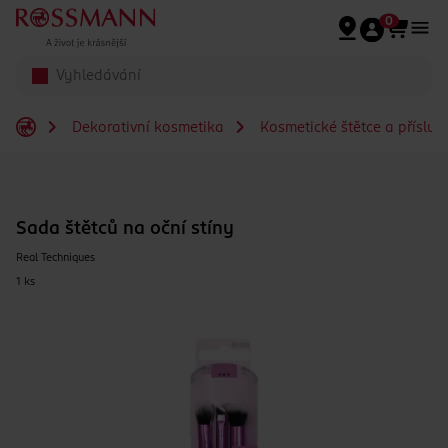
Přeskočit na hlavmní obsah
0
Dekorativní kosmetika
Kosmetické štětce a přísluš
Sada štětců na oční stíny
Real Techniques
1 ks