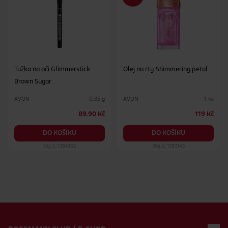
Tužka na oči Glimmerstick
Olej na rty Shimmering petal
Brown Sugar
AVON
AVON
0.35 g
1 ks
89.90 Kč
119 Kč
DO KOŠÍKU
DO KOŠÍKU
Obj. č.: 1284102
Obj. č.: 1283143
Zápatí webu