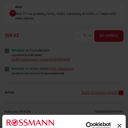
Akce
Akce 1+1 na produkty na rty. Vložte 2 produkty do košíku a 1 nejlevnější
máte zdarma.
-
+
159 Kč
DO KOŠÍKU
Skladem
na 15 prodejnách
vyzvednutí již za
60 minut
Ověřit dostupnost v prodejně ROSSMANN
Skladem 5+ ks
pro zaslání
DPD, Zásilkovna
standardní doba doručení do
3 pracovních dní
AVON
Další produkty značky
Běžná cena: 159 Kč/ks
EAN
05059018499394
Uvedené ceny jsou včetně DPH
Obj. č.:
1317497