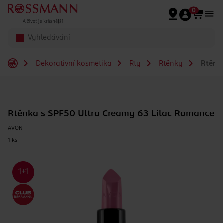
Přeskočit na hlavmní obsah
0
Dekorativní kosmetika
Rty
Rtěnky
Rtěnka
Rtěnka s SPF50 Ultra Creamy 63 Lilac Romance
AVON
1 ks