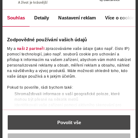
Podobné produkty
Souhlas
Detaily
Nastavení reklam
Více o cookies
Zodpovědné používání vašich údajů
My a
naši 2 partneři
zpracováváme vaše údaje (jako např. číslo IP)
pomocí technologií, jako např. souborů cookie pro uchování a
přístup k informacím na vašem zařízení, abychom vám mohli nabízet
personalizované reklamy a obsah, měření reklam a obsahu, náhled
na návštěvníky a vývoj produktů. Máte možnosti ohledně toho, kdo
vaše údaje používá a k jakým účelům.
Rtěnka s SPF50 Ultra Creamy
Rtěnka s SPF50 Ultra Creamy
Pokud to povolíte, rádi bychom také:
75 Toasted Rose
52 Pinched Pink
Shromažďovali informace o vaší geografické poloze, které
mohou být přesné na několik metrů
AVON
AVON
1 ks
1 ks
Identifikovali vaše zařízení pomocí aktivního skenování pro
konkrétní charakteristiky (otisk prstu)
159 Kč
159 Kč
Zjistěte více o tom, jak zpracováváme vaše osobní údaje, a nastavte
DO KOŠÍKU
DO KOŠÍKU
Povolit vše
si předvolby v
části s podrobnostmi
. Svůj souhlas můžete kdykoliv
změnit nebo odvolat v části Prohlášení o souborech cookie.
Obj. č.: 1317503
Obj. č.: 1317480