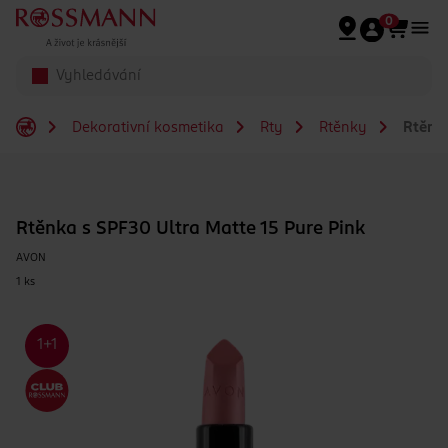
Přeskočit na hlavmní obsah
0
Dekorativní kosmetika
Rty
Rtěnky
Rtěnka
Rtěnka s SPF30 Ultra Matte 15 Pure Pink
AVON
1 ks