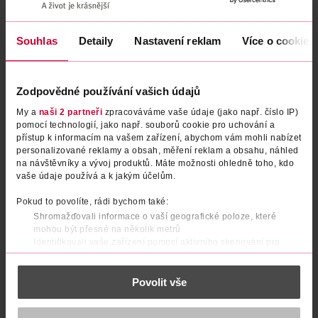
Podobné produkty
Souhlas
Detaily
Nastavení reklam
Více o cookies
Zodpovědné používání vašich údajů
My a
naši 2 partneři
zpracováváme vaše údaje (jako např. číslo IP)
pomocí technologií, jako např. souborů cookie pro uchování a
přístup k informacím na vašem zařízení, abychom vám mohli nabízet
personalizované reklamy a obsah, měření reklam a obsahu, náhled
na návštěvníky a vývoj produktů. Máte možnosti ohledně toho, kdo
vaše údaje používá a k jakým účelům.
Rtěnka s SPF30 Ultra Matte 21
Rtěnka s SPF30 Ultra Matte 14
Pokud to povolíte, rádi bychom také:
Electric Pink
Maiden Mauve
Shromažďovali informace o vaší geografické poloze, které
mohou být přesné na několik metrů
AVON
AVON
1 ks
1 ks
Identifikovali vaše zařízení pomocí aktivního skenování pro
konkrétní charakteristiky (otisk prstu)
159 Kč
159 Kč
Zjistěte více o tom, jak zpracováváme vaše osobní údaje, a nastavte
DO KOŠÍKU
DO KOŠÍKU
Povolit vše
si předvolby v
části s podrobnostmi
. Svůj souhlas můžete kdykoliv
změnit nebo odvolat v části Prohlášení o souborech cookie.
Obj. č.: 1317398
Obj. č.: 1317442