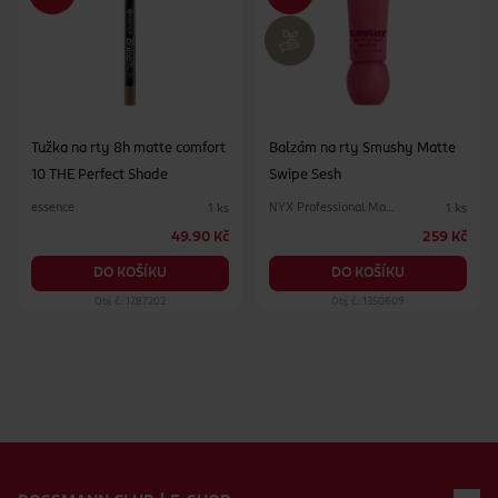
Tužka na rty 8h matte comfort
Balzám na rty Smushy Matte
10 THE Perfect Shade
Swipe Sesh
essence
NYX Professional Makeup
1 ks
1 ks
49.90 Kč
259 Kč
DO KOŠÍKU
DO KOŠÍKU
Obj. č.: 1287202
Obj. č.: 1350609
Zápatí webu