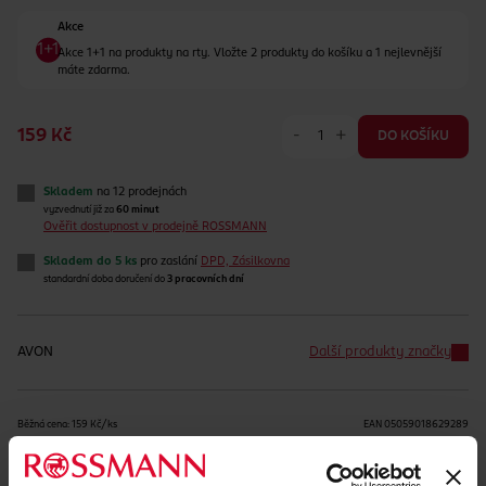
Akce
Akce 1+1 na produkty na rty. Vložte 2 produkty do košíku a 1 nejlevnější
máte zdarma.
-
+
159 Kč
DO KOŠÍKU
Skladem
na 12 prodejnách
vyzvednutí již za
60 minut
Ověřit dostupnost v prodejně ROSSMANN
Skladem do 5 ks
pro zaslání
DPD, Zásilkovna
standardní doba doručení do
3 pracovních dní
AVON
Další produkty značky
Běžná cena: 159 Kč/ks
EAN
05059018629289
Uvedené ceny jsou včetně DPH
Obj. č.:
1317435