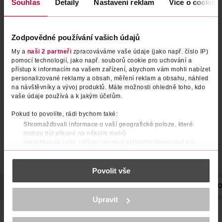
Souhlas
Detaily
Nastavení reklam
Více o cookies
Zodpovědné používání vašich údajů
My a
naši 2 partneři
zpracováváme vaše údaje (jako např. číslo IP)
Regenerační expres balzám
Regenerační expres balzám na
pomocí technologií, jako např. souborů cookie pro uchování a
Total Repair s
barvené vlasy Color Perfector
přístup k informacím na vašem zařízení, abychom vám mohli nabízet
personalizované reklamy a obsah, měření reklam a obsahu, náhled
hydrolyzovaným keratinem
Gliss
Gliss
200 ml
200 ml
na návštěvníky a vývoj produktů. Máte možnosti ohledně toho, kdo
149 Kč
149 Kč
vaše údaje používá a k jakým účelům.
DO KOŠÍKU
DO KOŠÍKU
Pokud to povolíte, rádi bychom také:
Shromažďovali informace o vaší geografické poloze, které
Obj. č.: 357296
Obj. č.: 303941
mohou být přesné na několik metrů
Identifikovali vaše zařízení pomocí aktivního skenování pro
konkrétní charakteristiky (otisk prstu)
Zjistěte více o tom, jak zpracováváme vaše osobní údaje, a nastavte
Povolit vše
si předvolby v
části s podrobnostmi
. Svůj souhlas můžete kdykoliv
změnit nebo odvolat v části Prohlášení o souborech cookie.
POPIS
POUŽITÍ
SLOŽENÍ
SKLADOVÁNÍ
ÚČINEK
O
K provozu stránek, personalizaci obsahu a reklam, funkcí sociálních
Upravit
médií, analýze návštěvnosti, které mohou nést osobní údaje.
MÁTE HRUBÉ VLASY S ROZTŘEPENÝMI KONEČKY? Vaše vlasy
Více najdete v
prohlášení o ochraně osobních údajů.
mohou být namáhány každodenním česáním a stylingem,