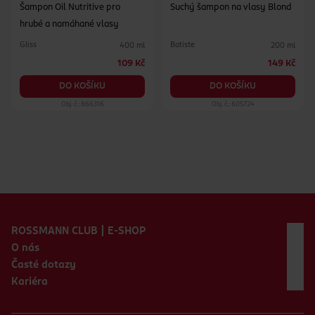
Šampon Oil Nutritive pro
Suchý šampon na vlasy Blond
hrubé a namáhané vlasy
Gliss
Batiste
400 ml
200 ml
109 Kč
149 Kč
DO KOŠÍKU
DO KOŠÍKU
Obj. č.: 866316
Obj. č.: 605724
Zápatí webu
ROSSMANN CLUB | E-SHOP
O nás
Časté dotazy
Kariéra