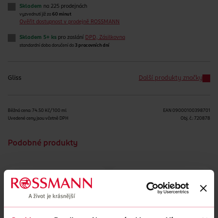
Skladem
na 225 prodejnách
vyzvednutí již za
60 minut
Ověřit dostupnost v prodejně ROSSMANN
Skladem 5+ ks
pro zaslání
DPD, Zásilkovna
standardní doba doručení do
3 pracovních dní
Gliss
Další produkty značky
Běžná cena: 74.50 Kč/100 ml
EAN
09000100398701
Uvedené ceny jsou včetně DPH
Obj. č.:
720878
Podobné produkty