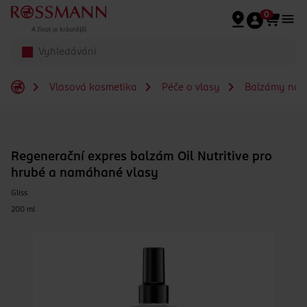
Přeskočit na hlavmní obsah
0
Vlasová kosmetika
Péče o vlasy
Balzámy na v
Regenerační expres balzám Oil Nutritive pro
hrubé a namáhané vlasy
Gliss
200 ml