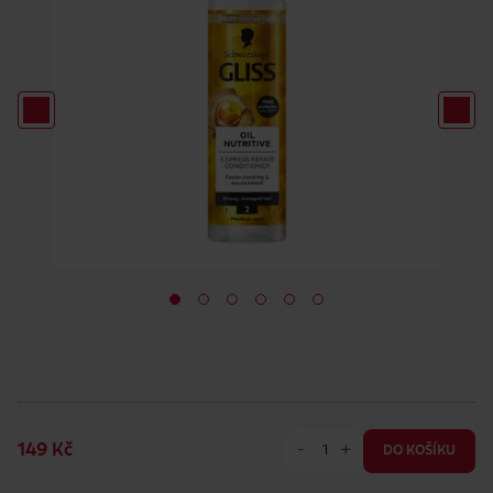
-
+
149 Kč
DO KOŠÍKU