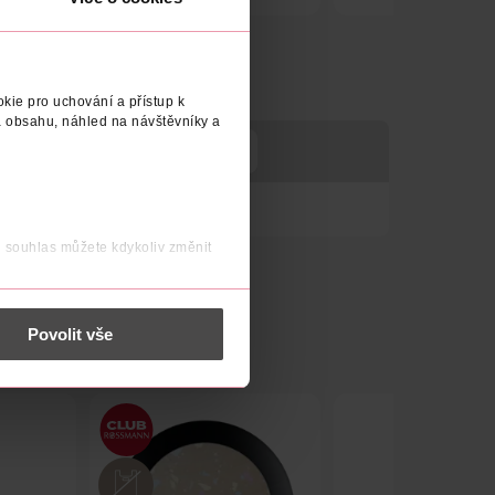
Obj. č.: 1308464
Obj. č.: 1171617
kie pro uchování a přístup k
 obsahu, náhled na návštěvníky a
TELE
VÝROBCE/DODAVATEL
 precizní aplikaci.
j souhlas můžete kdykoliv změnit
 nést osobní údaje.
Povolit vše