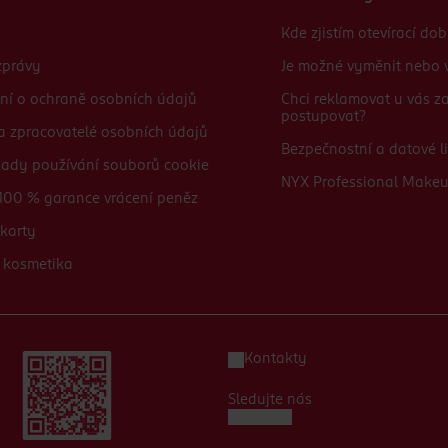
Kde zjistím otevírací do
zprávy
Je možné vyměnit nebo v
ní o ochraně osobních údajů
Chci reklamovat u vás 
postupovat?
 a zpracovatelé osobních údajů
Bezpečnostní a datové li
sady používání souborů cookie
NYX Professional Make
100 % garance vrácení peněz
karty
 kosmetika
Kontakty
Sledujte nás