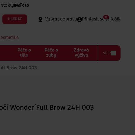
ntakty
Foto
0
Vybrat dopravu
Přihlásit se
Košík
HLEDAT
kosmetika
Péče o
Péče o
Zdravá
Více
a
tělo
zuby
výživa
ull Brow 24H 003
očí Wonder´Full Brow 24H 003