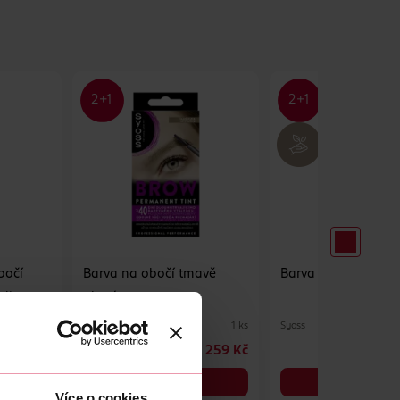
bočí
Barva na obočí tmavě
Barva na obočí čer
edium
plavá
Syoss
Syoss
4.6 g
1 ks
349 Kč
259 Kč
DO KOŠÍKU
DO KOŠÍKU
Více o cookies