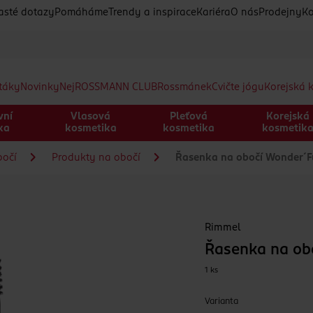
asté dotazy
Pomáháme
Trendy a inspirace
Kariéra
O nás
Prodejny
Ko
etáky
Novinky
Nej
ROSSMANN CLUB
Rossmánek
Cvičte jógu
Korejská 
vní
Vlasová
Pleťová
Korejská
ka
kosmetika
kosmetika
kosmetik
bočí
Produkty na obočí
Řasenka na obočí Wonder´F
Rimmel
Řasenka na ob
1 ks
Varianta