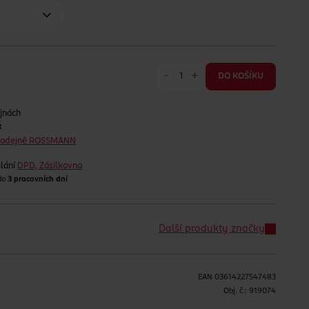
-
+
DO KOŠÍKU
jnách
t
prodejně ROSSMANN
lání
DPD, Zásilkovna
 do
3 pracovních dní
Další produkty značky
EAN
03614227547483
H
Obj. č.:
919074