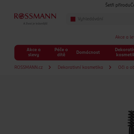
Přeskočit na hlavmní obsah
Šetři přírodu
Č
Akce a l
Akce a
Péče o
Dekorati
Domácnost
slevy
dítě
kosmeti
ROSSMANN.cz
Dekorativní kosmetika
Oči a o