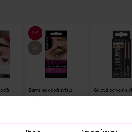
obočí
Barva na obočí světle
Gelová barva na o
dá
hnědá
Tattoo Brow 02 M
Brown
Syoss
Maybelline
1 ks
1 ks
249 Kč
259 Kč
U
DO KOŠÍKU
DO KOŠÍKU
Detaily
Nastavení reklam