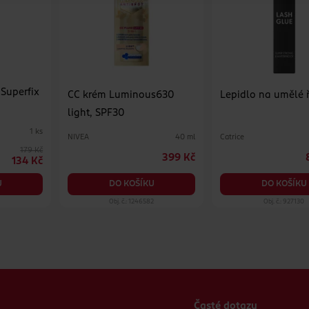
Superfix
CC krém Luminous630
Lepidlo na umělé 
light, SPF30
1 ks
NIVEA
Catrice
40 ml
179 Kč
399 Kč
134 Kč
DO KOŠÍKU
DO KOŠÍKU
U
1
Obj. č.: 1246582
Obj. č.: 927130
Časté dotazy