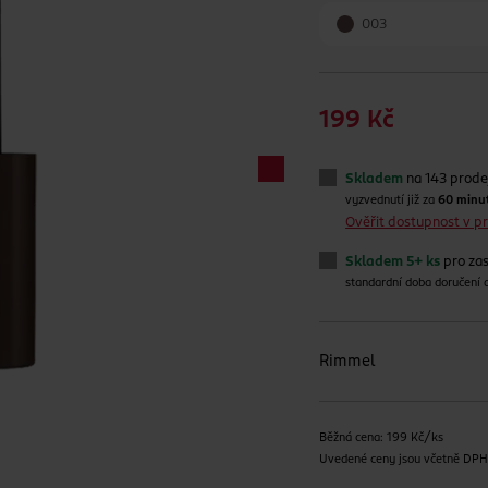
003
199 Kč
Skladem
na 143 prode
vyzvednutí již za
60 minu
Ověřit dostupnost v 
Skladem 5+ ks
pro zas
standardní doba doručení
Rimmel
Běžná cena: 199 Kč/ks
Uvedené ceny jsou včetně DP