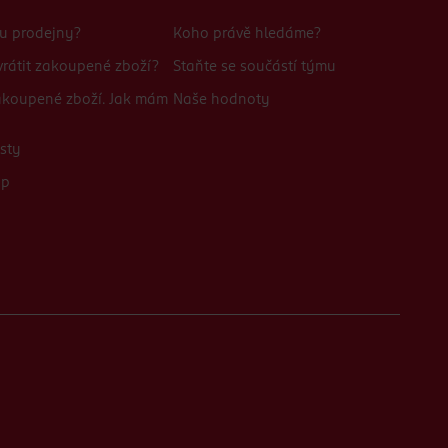
bu prodejny?
Koho právě hledáme?
rátit zakoupené zboží?
Staňte se součástí týmu
zakoupené zboží. Jak mám
Naše hodnoty
sty
up