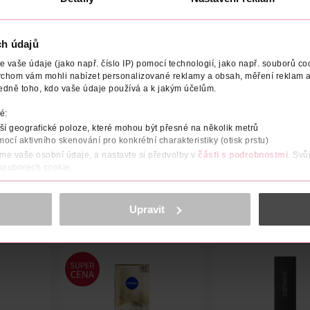
2
Obj. č.: 1171594
Obj. č.: 660679
ch údajů
vaše údaje (jako např. číslo IP) pomocí technologií, jako např. souborů coo
ychom vám mohli nabízet personalizované reklamy a obsah, měření reklam a
edně toho, kdo vaše údaje používá a k jakým účelům.
NÁZEV VÝROBCE/DODAVATELE
ADRESA VÝROBCE/DODAVA
é:
í geografické poloze, které mohou být přesné na několik metrů
4 vyživujících olejů. Pro výrazné a plné obočí. Tenký štěteček pro
mocí aktivního skenování pro konkrétní charakteristiky (otisk prstu)
áme vaše osobní údaje, a nastavte si předvolby v
části s podrobnostmi
. Svů
 souborech cookie.
obsahu a reklam, funkcí sociálních médií, analýze návštěvnosti, které mohou
ně osobních údajů.
Upravit
cookies
<