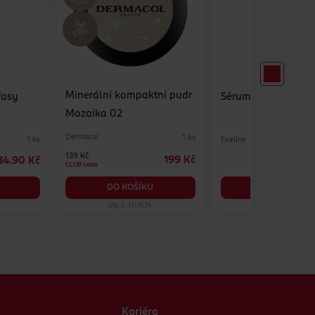
Minerální kompaktní pudr
řasy
Sérum na řasy Arg
Mozaika 02
Dermacol
1 ks
Eveline
1 ks
139 Kč
199 Kč
84.90 Kč
CLUB cena
DO KOŠÍKU
DO KOŠÍKU
Obj. č.: 1113624
Obj. č.: 594462
Kariéra