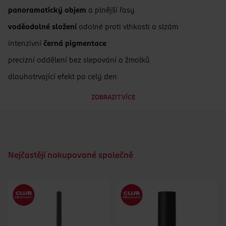
panoramatický objem
a plnější řasy
voděodolné složení
odolné proti vlhkosti a slzám
intenzivní
černá pigmentace
precizní oddělení bez slepování a žmolků
dlouhotrvající efekt po celý den
dermatologicky testováno
ZOBRAZIT VÍCE
Nejčastějí nakupované společně