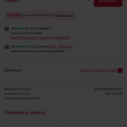
-
+
249 Kč
DO KOŠÍKU
174 Kč
Pro členy ROSSMANN CLUB.
Zaregistrujte se!
Skladem
na 223 prodejnách
vyzvednutí již za
60 minut
Ověřit dostupnost v prodejně ROSSMANN
Skladem 5+ ks
pro zaslání
DPD, Zásilkovna
standardní doba doručení do
3 pracovních dní
Dermacol
Další produkty značky
Běžná cena: 249 Kč/ks
EAN
00000085957787
CLUB cena: 174 Kč/ks
Obj. č.:
530002
Uvedené ceny jsou včetně DPH
Podobné produkty