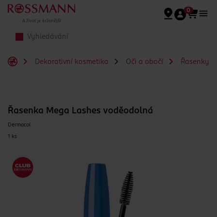
Přeskočit na hlavmní obsah
0
Dekorativní kosmetika
Oči a obočí
Řasenky
Řasenka Mega Lashes voděodolná
Dermacol
1 ks