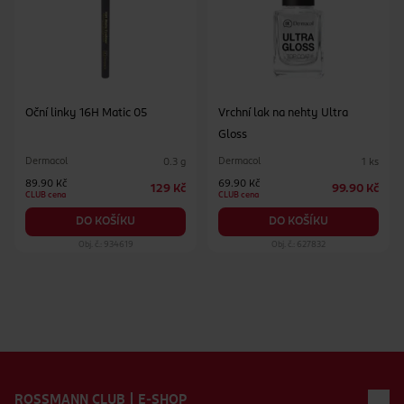
Oční linky 16H Matic 05
Vrchní lak na nehty Ultra
Gloss
Dermacol
Dermacol
0.3 g
1 ks
89.90 Kč
69.90 Kč
129 Kč
99.90 Kč
CLUB cena
CLUB cena
DO KOŠÍKU
DO KOŠÍKU
Obj. č.: 934619
Obj. č.: 627832
Zápatí webu
ROSSMANN CLUB | E-SHOP