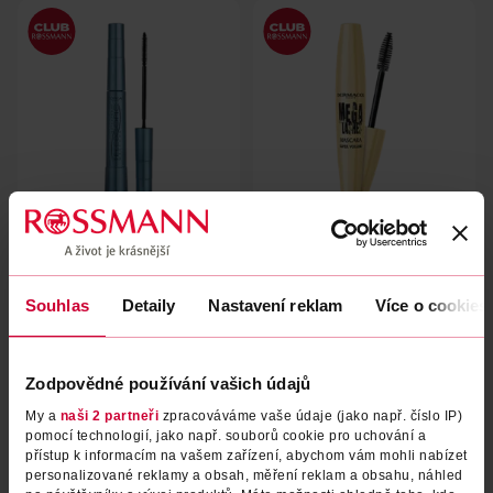
Řasenka Telescopic
Řasenka Mega Lashes Super
voděodolná
Volume
L'Oréal
Dermacol
8 ml
1 ks
Souhlas
Detaily
Nastavení reklam
Více o cookies
307 Kč
174 Kč
439 Kč
249 Kč
CLUB cena
CLUB cena
DO KOŠÍKU
DO KOŠÍKU
Zodpovědné používání vašich údajů
Obj. č.: 1335927
Obj. č.: 497350
My a
naši 2 partneři
zpracováváme vaše údaje (jako např. číslo IP)
pomocí technologií, jako např. souborů cookie pro uchování a
přístup k informacím na vašem zařízení, abychom vám mohli nabízet
personalizované reklamy a obsah, měření reklam a obsahu, náhled