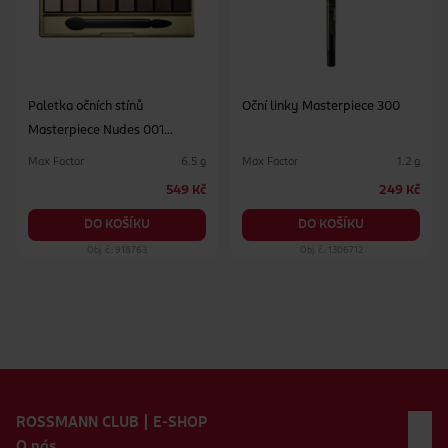
Paletka očních stínů
Oční linky Masterpiece 300
Masterpiece Nudes 001
Cappucino
Max Factor
Max Factor
6.5 g
1.2 g
549 Kč
249 Kč
DO KOŠÍKU
DO KOŠÍKU
Obj. č.: 918763
Obj. č.: 1306712
Zápatí webu
ROSSMANN CLUB | E-SHOP
O nás