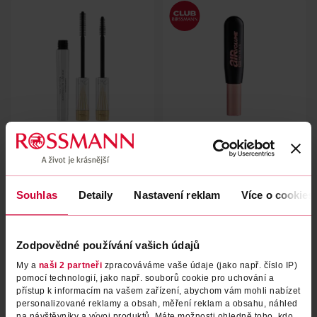
Řasenka airVolume Extra black
Řasenka Masterpiece WOW
2in1
L'Oréal
1 ks
Max Factor
7 ml
Souhlas
Detaily
Nastavení reklam
Více o cookies
293 Kč
419 Kč
449 Kč
CLUB cena
DO KOŠÍKU
DO KOŠÍKU
Zodpovědné používání vašich údajů
Obj. č.: 1169294
Obj. č.: 1103168
My a
naši 2 partneři
zpracováváme vaše údaje (jako např. číslo IP)
pomocí technologií, jako např. souborů cookie pro uchování a
přístup k informacím na vašem zařízení, abychom vám mohli nabízet
personalizované reklamy a obsah, měření reklam a obsahu, náhled
na návštěvníky a vývoj produktů. Máte možnosti ohledně toho, kdo