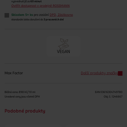
vyzvednutí již za
60 minut
Ověřit dostupnost v prodejně ROSSMANN
Skladem 5+ ks
pro zaslání
DPD, Zásilkovna
standardní doba doručení do
3 pracovních dní
VEGAN
Max Factor
Další produkty značky
Běžná cena: 898 Kč/10 ml
EAN
03616304749780
Uvedené ceny jsou včetně DPH
Obj. č.:
1246667
Podobné produkty