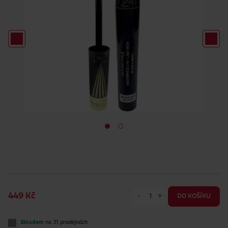
-
+
449 Kč
DO KOŠÍKU
Skladem
na 31 prodejnách