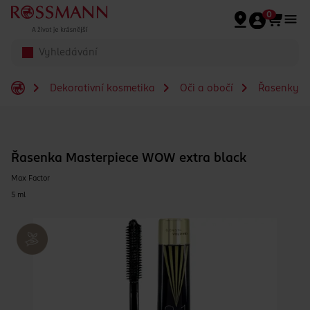
Přeskočit na hlavmní obsah
0
Dekorativní kosmetika
Oči a obočí
Řasenky
Řasenka Masterpiece WOW extra black
Max Factor
5 ml