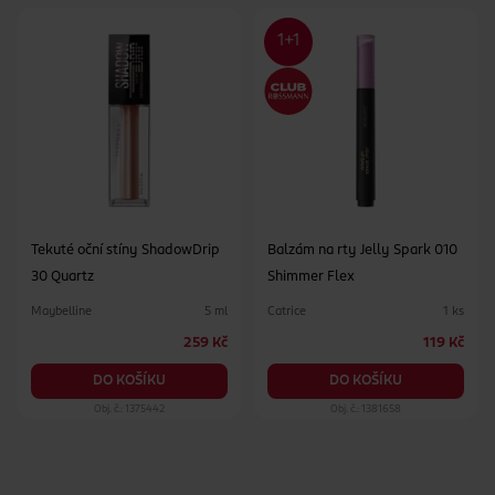
Tekuté oční stíny ShadowDrip
Balzám na rty Jelly Spark 010
30 Quartz
Shimmer Flex
Maybelline
Catrice
5 ml
1 ks
259 Kč
119 Kč
DO KOŠÍKU
DO KOŠÍKU
Obj. č.: 1375442
Obj. č.: 1381658