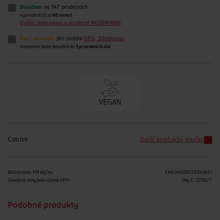
Skladem
na 147 prodejnách
vyzvednutí již za
60 minut
Ověřit dostupnost v prodejně ROSSMANN
Není skladem
pro zaslání
DPD, Zásilkovna
standardní doba doručení do
3 pracovních dní
VEGAN
Catrice
Další produkty značky
Běžná cena: 119 Kč/ks
EAN
04059729393661
Uvedené ceny jsou včetně DPH
Obj. č.:
1278217
Podobné produkty