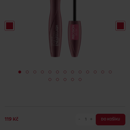
-
+
119 Kč
DO KOŠÍKU