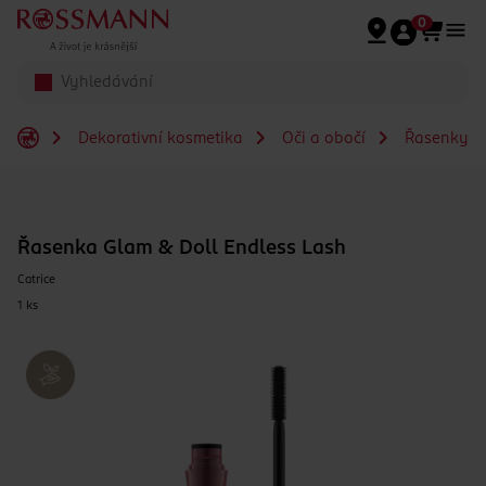
Přeskočit na hlavmní obsah
0
Dekorativní kosmetika
Oči a obočí
Řasenky
Řasenka Glam & Doll Endless Lash
Catrice
1 ks