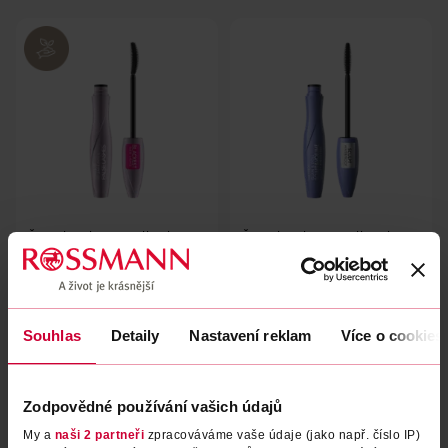
Řasenka Glam & Doll False
Řasenka Glam & Doll Sculpt &
Lashes černá
Volume voděodolná
Catrice
Catrice
1 ks
1 ks
119 Kč
119 Kč
Souhlas
Detaily
Nastavení reklam
Více o cookies
DO KOŠÍKU
DO KOŠÍKU
Obj. č.: 564755
Obj. č.: 1380989
Zodpovědné používání vašich údajů
My a
naši 2 partneři
zpracováváme vaše údaje (jako např. číslo IP)