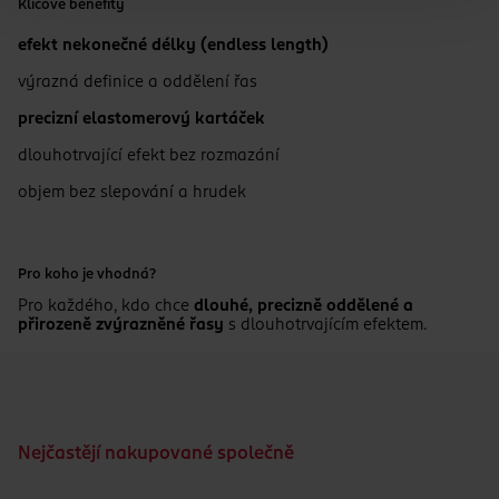
Klíčové benefity
efekt nekonečné délky (endless length)
výrazná definice a oddělení řas
precizní elastomerový kartáček
dlouhotrvající efekt bez rozmazání
objem bez slepování a hrudek
Pro koho je vhodná?
Pro každého, kdo chce
dlouhé, precizně oddělené a
přirozeně zvýrazněné řasy
s dlouhotrvajícím efektem.
Nejčastějí nakupované společně